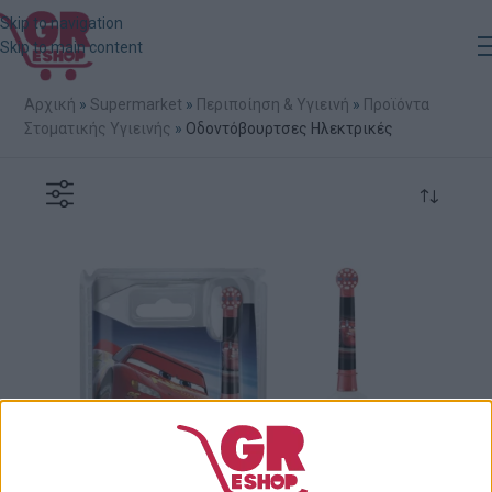
Skip to navigation
Skip to main content
Αρχική
»
Supermarket
»
Περιποίηση & Υγιεινή
»
Προϊόντα
Στοματικής Υγιεινής
»
Οδοντόβουρτσες Ηλεκτρικές