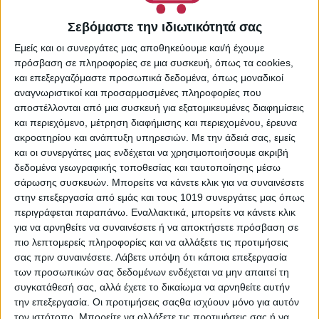
Σεβόμαστε την ιδιωτικότητά σας
Εμείς και οι συνεργάτες μας αποθηκεύουμε και/ή έχουμε
πρόσβαση σε πληροφορίες σε μια συσκευή, όπως τα cookies,
και επεξεργαζόμαστε προσωπικά δεδομένα, όπως μοναδικοί
αναγνωριστικοί και προσαρμοσμένες πληροφορίες που
αποστέλλονται από μια συσκευή για εξατομικευμένες διαφημίσεις
και περιεχόμενο, μέτρηση διαφήμισης και περιεχομένου, έρευνα
ακροατηρίου και ανάπτυξη υπηρεσιών.
Με την άδειά σας, εμείς
Oral-B Kids Παιδική Ηλεκτρική
και οι συνεργάτες μας ενδέχεται να χρησιμοποιήσουμε ακριβή
Οδοντόβουρτσα Disney Pixar Cars 3+Y
δεδομένα γεωγραφικής τοποθεσίας και ταυτοποίησης μέσω
σάρωσης συσκευών. Μπορείτε να κάνετε κλικ για να συναινέσετε
25,09
€
στην επεξεργασία από εμάς και τους 1019 συνεργάτες μας όπως
περιγράφεται παραπάνω. Εναλλακτικά, μπορείτε να κάνετε κλικ
ΠΡΟΣΘΉΚΗ ΣΤΟ ΚΑΛΆΘΙ
για να αρνηθείτε να συναινέσετε ή να αποκτήσετε πρόσβαση σε
πιο λεπτομερείς πληροφορίες και να αλλάξετε τις προτιμήσεις
σας πριν συναινέσετε.
Λάβετε υπόψη ότι κάποια επεξεργασία
των προσωπικών σας δεδομένων ενδέχεται να μην απαιτεί τη
συγκατάθεσή σας, αλλά έχετε το δικαίωμα να αρνηθείτε αυτήν
την επεξεργασία. Οι προτιμήσεις σαςθα ισχύουν μόνο για αυτόν
τον ιστότοπο. Μπορείτε να αλλάξετε τις προτιμήσεις σας ή να