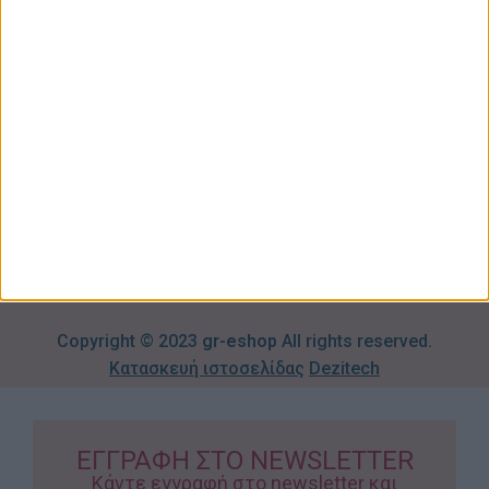
Σπίτι –
Επικοινωνία
Λογαριασμός
Κήπος
Μου
Blog
2310606082
Supermarket
Καλάθι
Όροι
Αγορών
Παιδικά –
Αποστολών
Βρεφικά
info@gr-
Πολιτική
Προσφορές
Απορρήτου
eshop.gr
Τρόποι
Πληρωμής
Επιστροφές
Προϊόντων
Copyright © 2023
gr-eshop
All rights reserved.
Κατασκευή ιστοσελίδας
Dezitech
ΕΓΓΡΑΦΗ ΣΤΟ NEWSLETTER
Κάντε εγγραφή στο newsletter και