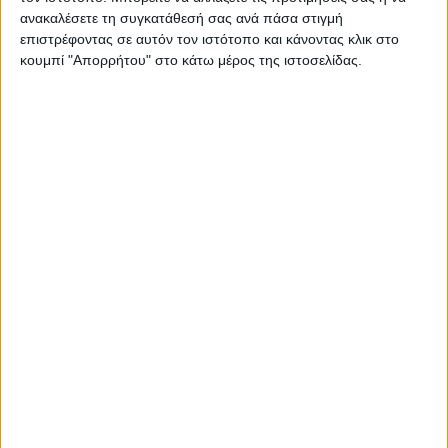
ανακαλέσετε τη συγκατάθεσή σας ανά πάσα στιγμή
επιστρέφοντας σε αυτόν τον ιστότοπο και κάνοντας κλικ στο
κουμπί "Απορρήτου" στο κάτω μέρος της ιστοσελίδας.
Oral-B Stages Power για 3+ Χρονών
25,09
€
ΠΡΟΣΘΉΚΗ ΣΤΟ ΚΑΛΆΘΙ