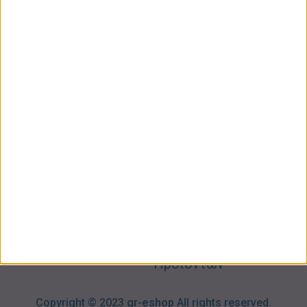
ΚΑΤΗΓΟΡΙΕΣ
ΠΛΗΡΟΦΟΡΙΕΣ
ΧΡΗΣΙΜΑ
Προσωπική
Ποιοι
Κατάστημα
Φροντίδα
Είμαστε
Ο
Σπίτι –
Επικοινωνία
Λογαριασμός
Κήπος
Μου
Blog
2310606082
Supermarket
Καλάθι
Όροι
Αγορών
Παιδικά –
Αποστολών
Βρεφικά
info@gr-
Πολιτική
Προσφορές
Απορρήτου
eshop.gr
Τρόποι
Πληρωμής
Επιστροφές
Προϊόντων
Copyright © 2023
gr-eshop
All rights reserved.