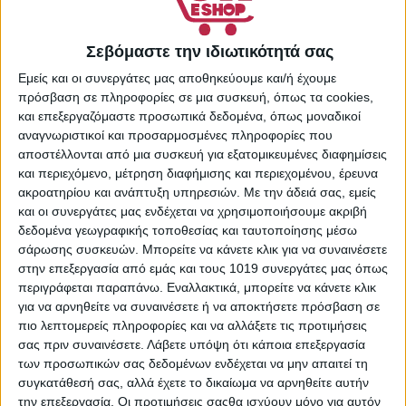
PLATINUM FIRE προσάναμμα τζακιού
Σεβόμαστε την ιδιωτικότητά σας
48τεμ
Εμείς και οι συνεργάτες μας αποθηκεύουμε και/ή έχουμε
πρόσβαση σε πληροφορίες σε μια συσκευή, όπως τα cookies,
0,79
€
και επεξεργαζόμαστε προσωπικά δεδομένα, όπως μοναδικοί
ΠΡΟΣΘΉΚΗ ΣΤΟ ΚΑΛΆΘΙ
αναγνωριστικοί και προσαρμοσμένες πληροφορίες που
αποστέλλονται από μια συσκευή για εξατομικευμένες διαφημίσεις
και περιεχόμενο, μέτρηση διαφήμισης και περιεχομένου, έρευνα
ακροατηρίου και ανάπτυξη υπηρεσιών.
Με την άδειά σας, εμείς
και οι συνεργάτες μας ενδέχεται να χρησιμοποιήσουμε ακριβή
δεδομένα γεωγραφικής τοποθεσίας και ταυτοποίησης μέσω
σάρωσης συσκευών. Μπορείτε να κάνετε κλικ για να συναινέσετε
στην επεξεργασία από εμάς και τους 1019 συνεργάτες μας όπως
περιγράφεται παραπάνω. Εναλλακτικά, μπορείτε να κάνετε κλικ
για να αρνηθείτε να συναινέσετε ή να αποκτήσετε πρόσβαση σε
πιο λεπτομερείς πληροφορίες και να αλλάξετε τις προτιμήσεις
σας πριν συναινέσετε.
Λάβετε υπόψη ότι κάποια επεξεργασία
των προσωπικών σας δεδομένων ενδέχεται να μην απαιτεί τη
συγκατάθεσή σας, αλλά έχετε το δικαίωμα να αρνηθείτε αυτήν
την επεξεργασία. Οι προτιμήσεις σαςθα ισχύουν μόνο για αυτόν