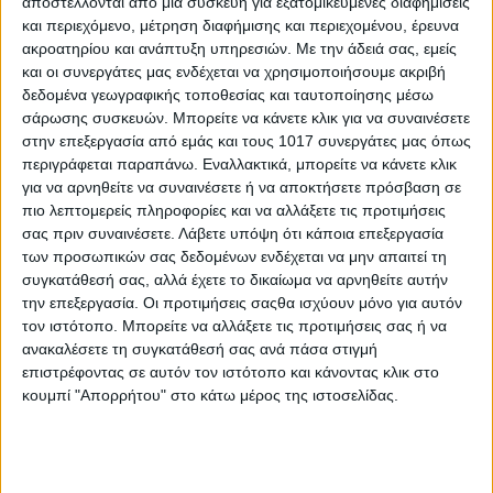
αποστέλλονται από μια συσκευή για εξατομικευμένες διαφημίσεις
και περιεχόμενο, μέτρηση διαφήμισης και περιεχομένου, έρευνα
ακροατηρίου και ανάπτυξη υπηρεσιών.
Με την άδειά σας, εμείς
και οι συνεργάτες μας ενδέχεται να χρησιμοποιήσουμε ακριβή
δεδομένα γεωγραφικής τοποθεσίας και ταυτοποίησης μέσω
σάρωσης συσκευών. Μπορείτε να κάνετε κλικ για να συναινέσετε
στην επεξεργασία από εμάς και τους 1017 συνεργάτες μας όπως
Tesori d’Oriente Eau de Toilette karma 100ml
περιγράφεται παραπάνω. Εναλλακτικά, μπορείτε να κάνετε κλικ
για να αρνηθείτε να συναινέσετε ή να αποκτήσετε πρόσβαση σε
πιο λεπτομερείς πληροφορίες και να αλλάξετε τις προτιμήσεις
4,94
€
σας πριν συναινέσετε.
Λάβετε υπόψη ότι κάποια επεξεργασία
ΠΡΟΣΘΉΚΗ ΣΤΟ ΚΑΛΆΘΙ
των προσωπικών σας δεδομένων ενδέχεται να μην απαιτεί τη
συγκατάθεσή σας, αλλά έχετε το δικαίωμα να αρνηθείτε αυτήν
την επεξεργασία. Οι προτιμήσεις σαςθα ισχύουν μόνο για αυτόν
τον ιστότοπο. Μπορείτε να αλλάξετε τις προτιμήσεις σας ή να
ανακαλέσετε τη συγκατάθεσή σας ανά πάσα στιγμή
επιστρέφοντας σε αυτόν τον ιστότοπο και κάνοντας κλικ στο
κουμπί "Απορρήτου" στο κάτω μέρος της ιστοσελίδας.