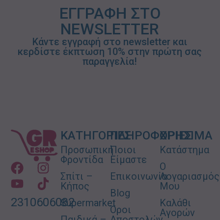
ΕΓΓΡΑΦΗ ΣΤΟ
NEWSLETTER
Κάντε εγγραφή στο newsletter και
κερδίστε έκπτωση 10% στην πρώτη σας
παραγγελία!
ΚΑΤΗΓΟΡΙΕΣ
ΠΛΗΡΟΦΟΡΙΕΣ
ΧΡΗΣΙΜΑ
Προσωπική
Ποιοι
Κατάστημα
Φροντίδα
Είμαστε
Ο
Σπίτι –
Επικοινωνία
Λογαριασμός
Κήπος
Μου
Blog
2310606082
Supermarket
Καλάθι
Όροι
Αγορών
Παιδικά –
Αποστολών