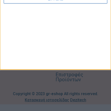
Προσωπική
Ποιοι
Κατάστημα
Φροντίδα
Είμαστε
Ο
Σπίτι –
Επικοινωνία
Λογαριασμός
Κήπος
Μου
Blog
2310606082
Supermarket
Καλάθι
Όροι
Αγορών
Παιδικά –
Αποστολών
Βρεφικά
info@gr-
Πολιτική
Προσφορές
Απορρήτου
eshop.gr
Τρόποι
Πληρωμής
Επιστροφές
Προϊόντων
Copyright © 2023
gr-eshop
All rights reserved.
Κατασκευή ιστοσελίδας
Dezitech