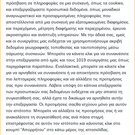
πρόσβαση σε πληροφορίες σε μια συσκευή, όπως τα cookies,
και επεξεργαζόμαστε προσωπικά δεδομένα, όπως μοναδικοί
αναγνωριστικοί και προσαρμοσμένες πληροφορίες που
αποστέλλονται από μια συσκευή για εξατομικευμένες διαφημίσεις
και περιεχόμενο, μέτρηση διαφήμισης και περιεχομένου, έρευνα
ακροατηρίου και ανάπτυξη υπηρεσιών.
Με την άδειά σας, εμείς
και οι συνεργάτες μας ενδέχεται να χρησιμοποιήσουμε ακριβή
δεδομένα γεωγραφικής τοποθεσίας και ταυτοποίησης μέσω
σάρωσης συσκευών. Μπορείτε να κάνετε κλικ για να συναινέσετε
στην επεξεργασία από εμάς και τους 1019 συνεργάτες μας όπως
περιγράφεται παραπάνω. Εναλλακτικά, μπορείτε να κάνετε κλικ
για να αρνηθείτε να συναινέσετε ή να αποκτήσετε πρόσβαση σε
E-Liquid France Nico Pulce Νικοτίνη 20mg
πιο λεπτομερείς πληροφορίες και να αλλάξετε τις προτιμήσεις
σας πριν συναινέσετε.
Λάβετε υπόψη ότι κάποια επεξεργασία
50/50 VG/PG 10ml
των προσωπικών σας δεδομένων ενδέχεται να μην απαιτεί τη
συγκατάθεσή σας, αλλά έχετε το δικαίωμα να αρνηθείτε αυτήν
4,00
€
την επεξεργασία. Οι προτιμήσεις σαςθα ισχύουν μόνο για αυτόν
τον ιστότοπο. Μπορείτε να αλλάξετε τις προτιμήσεις σας ή να
ΠΡΟΣΘΉΚΗ ΣΤΟ ΚΑΛΆΘΙ
ανακαλέσετε τη συγκατάθεσή σας ανά πάσα στιγμή
επιστρέφοντας σε αυτόν τον ιστότοπο και κάνοντας κλικ στο
κουμπί "Απορρήτου" στο κάτω μέρος της ιστοσελίδας.