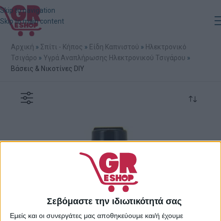
Skip to navigation
Skip to main content
Αρχική
»
Σπίτι - Κήπος
»
Είδη Καπνιστού
»
Ηλεκτρονικό
Τσιγάρο
»
Υγρά Αναπλήρωσης Ηλεκτρονικού Τσιγάρου
»
Βάσεις & Νικοτίνες DIY
Σεβόμαστε την ιδιωτικότητά σας
Εμείς και οι συνεργάτες μας αποθηκεύουμε και/ή έχουμε