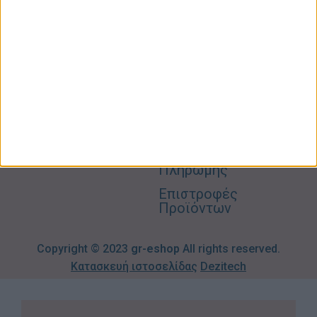
Φροντίδα
Είμαστε
Ο
Σπίτι –
Επικοινωνία
Λογαριασμός
Κήπος
Μου
Blog
2310606082
Supermarket
Καλάθι
Όροι
Αγορών
Παιδικά –
Αποστολών
Βρεφικά
info@gr-
Πολιτική
Προσφορές
Απορρήτου
eshop.gr
Τρόποι
Πληρωμής
Επιστροφές
Προϊόντων
Copyright © 2023
gr-eshop
All rights reserved.
Κατασκευή ιστοσελίδας
Dezitech