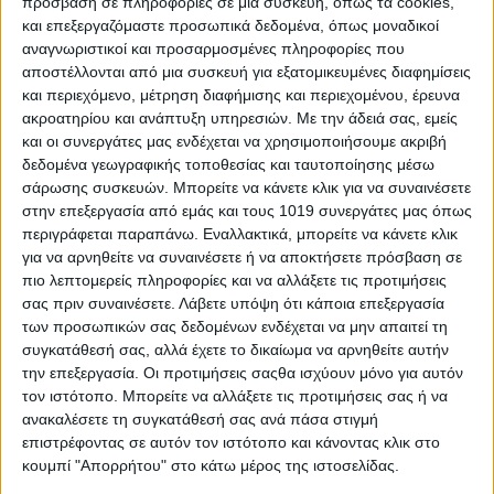
πρόσβαση σε πληροφορίες σε μια συσκευή, όπως τα cookies,
όσβασης στο λογαριασμό σας και για άλλους σκοπούς που
και επεξεργαζόμαστε προσωπικά δεδομένα, όπως μοναδικοί
ριγράφονται στη σελίδα
πολιτική απορρήτου
.
αναγνωριστικοί και προσαρμοσμένες πληροφορίες που
αποστέλλονται από μια συσκευή για εξατομικευμένες διαφημίσεις
ΕΓΓΡΑΦΉ
και περιεχόμενο, μέτρηση διαφήμισης και περιεχομένου, έρευνα
ακροατηρίου και ανάπτυξη υπηρεσιών.
Με την άδειά σας, εμείς
και οι συνεργάτες μας ενδέχεται να χρησιμοποιήσουμε ακριβή
Ή
δεδομένα γεωγραφικής τοποθεσίας και ταυτοποίησης μέσω
σάρωσης συσκευών. Μπορείτε να κάνετε κλικ για να συναινέσετε
Σύνδεση
στην επεξεργασία από εμάς και τους 1019 συνεργάτες μας όπως
περιγράφεται παραπάνω. Εναλλακτικά, μπορείτε να κάνετε κλικ
για να αρνηθείτε να συναινέσετε ή να αποκτήσετε πρόσβαση σε
 εγγραφή σε αυτόν τον ιστότοπο σάς επιτρέπει να έχετε πρόσβαση στ
πιο λεπτομερείς πληροφορίες και να αλλάξετε τις προτιμήσεις
ατάσταση και το ιστορικό των παραγγελιών σας. Απλώς συμπληρώσ
σας πριν συναινέσετε.
Λάβετε υπόψη ότι κάποια επεξεργασία
α παρακάτω πεδία και θα δημιουργήσουμε έναν νέο λογαριασμό για εσ
των προσωπικών σας δεδομένων ενδέχεται να μην απαιτεί τη
ε σύντομο χρονικό διάστημα. Θα σας ζητήσουμε μόνο τις απαραίτητε
συγκατάθεσή σας, αλλά έχετε το δικαίωμα να αρνηθείτε αυτήν
πληροφορίες για να κάνουμε τη διαδικασία αγοράς ταχύτερη και
την επεξεργασία. Οι προτιμήσεις σαςθα ισχύουν μόνο για αυτόν
ευκολότερη.
τον ιστότοπο. Μπορείτε να αλλάξετε τις προτιμήσεις σας ή να
ανακαλέσετε τη συγκατάθεσή σας ανά πάσα στιγμή
ΣΎΝΔΕΣΗ
επιστρέφοντας σε αυτόν τον ιστότοπο και κάνοντας κλικ στο
κουμπί "Απορρήτου" στο κάτω μέρος της ιστοσελίδας.