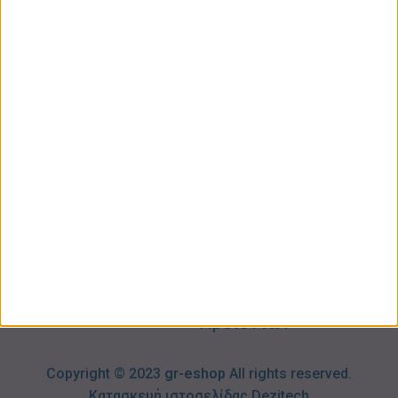
ΚΑΤΗΓΟΡΙΕΣ
ΠΛΗΡΟΦΟΡΙΕΣ
ΧΡΗΣΙΜΑ
Προσωπική
Ποιοι
Κατάστημα
Φροντίδα
Είμαστε
Ο
Σπίτι –
Επικοινωνία
Λογαριασμός
Κήπος
Μου
Blog
2310606082
Supermarket
Καλάθι
Όροι
Αγορών
Παιδικά –
Αποστολών
Βρεφικά
info@gr-
Πολιτική
Προσφορές
Απορρήτου
eshop.gr
Τρόποι
Πληρωμής
Επιστροφές
Προϊόντων
Copyright © 2023
gr-eshop
All rights reserved.
Κατασκευή ιστοσελίδας
Dezitech