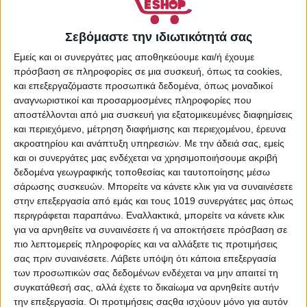
Επικοινωνήστε μαζί μας
Σεβόμαστε την ιδιωτικότητά σας
Εμείς και οι συνεργάτες μας αποθηκεύουμε και/ή έχουμε
Διεύθυνση:
Αρχάκη 5, Τ.Κ. 56429,
πρόσβαση σε πληροφορίες σε μια συσκευή, όπως τα cookies,
και επεξεργαζόμαστε προσωπικά δεδομένα, όπως μοναδικοί
Ευκαρπία, Θεσσαλονίκη
αναγνωριστικοί και προσαρμοσμένες πληροφορίες που
αποστέλλονται από μια συσκευή για εξατομικευμένες διαφημίσεις
και περιεχόμενο, μέτρηση διαφήμισης και περιεχομένου, έρευνα
ακροατηρίου και ανάπτυξη υπηρεσιών.
Με την άδειά σας, εμείς
Τηλέφωνο:
2310 606082
και οι συνεργάτες μας ενδέχεται να χρησιμοποιήσουμε ακριβή
Κινητό:
6980512121
δεδομένα γεωγραφικής τοποθεσίας και ταυτοποίησης μέσω
σάρωσης συσκευών. Μπορείτε να κάνετε κλικ για να συναινέσετε
Email:
info@gr-eshop.gr
στην επεξεργασία από εμάς και τους 1019 συνεργάτες μας όπως
περιγράφεται παραπάνω. Εναλλακτικά, μπορείτε να κάνετε κλικ
για να αρνηθείτε να συναινέσετε ή να αποκτήσετε πρόσβαση σε
Ωράριο:
Δευ - Παρ, 09:00 - 17:00
πιο λεπτομερείς πληροφορίες και να αλλάξετε τις προτιμήσεις
σας πριν συναινέσετε.
Λάβετε υπόψη ότι κάποια επεξεργασία
των προσωπικών σας δεδομένων ενδέχεται να μην απαιτεί τη
συγκατάθεσή σας, αλλά έχετε το δικαίωμα να αρνηθείτε αυτήν
την επεξεργασία. Οι προτιμήσεις σαςθα ισχύουν μόνο για αυτόν