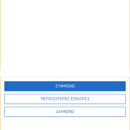
Pantone In-ear Bluetooth Handsfree
Ακουστικά με Θήκη Φόρτισης Μπλε
34,99
€
ΠΡΟΣΘΉΚΗ ΣΤΟ ΚΑΛΆΘΙ
ΣΥΜΦΩΝΩ
ΠΕΡΙΣΣΟΤΕΡΕΣ ΕΠΙΛΟΓΕΣ
ΔΙΑΦΩΝΩ