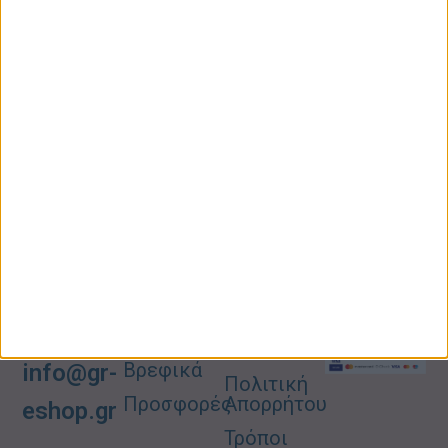
κερδίστε έκπτωση 10% στην πρώτη σας
παραγγελία!
ΚΑΤΗΓΟΡΙΕΣ
ΠΛΗΡΟΦΟΡΙΕΣ
ΧΡΗΣΙΜΑ
Προσωπική
Ποιοι
Κατάστημα
Φροντίδα
Είμαστε
Ο
Σπίτι –
Επικοινωνία
Λογαριασμός
Κήπος
Μου
Blog
2310606082
Supermarket
Καλάθι
Όροι
Αγορών
Παιδικά –
Αποστολών
Βρεφικά
info@gr-
Πολιτική
Προσφορές
Απορρήτου
eshop.gr
Τρόποι