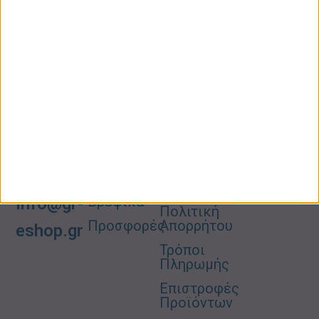
ΚΑΤΗΓΟΡΙΕΣ
ΠΛΗΡΟΦΟΡΙΕΣ
ΧΡΗΣΙΜΑ
Προσωπική
Ποιοι
Κατάστημα
Φροντίδα
Είμαστε
Ο
Σπίτι –
Επικοινωνία
Λογαριασμός
Κήπος
Μου
Blog
2310606082
Supermarket
Καλάθι
Όροι
Αγορών
Παιδικά –
Αποστολών
Βρεφικά
info@gr-
Πολιτική
Προσφορές
Απορρήτου
eshop.gr
Τρόποι
Πληρωμής
Επιστροφές
Προϊόντων