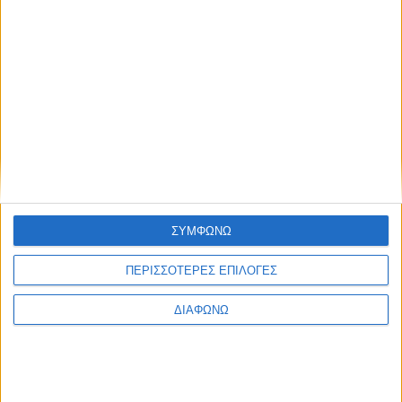
L’Oreal Paris Elvive Growth Booster,
Σαμπουάν κατά της Τριχόπτωσης 200ml
6,49
€
ΠΡΟΣΘΉΚΗ ΣΤΟ ΚΑΛΆΘΙ
ΣΥΜΦΩΝΩ
ΠΕΡΙΣΣΟΤΕΡΕΣ ΕΠΙΛΟΓΕΣ
ΔΙΑΦΩΝΩ