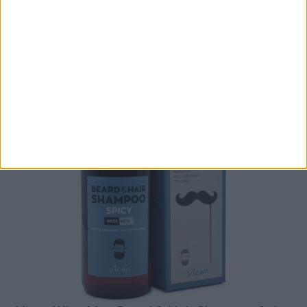
Syoss Treatment Salonplex Pre-Color Primer
100ml
5,15
€
ΠΡΟΣΘΉΚΗ ΣΤΟ ΚΑΛΆΘΙ