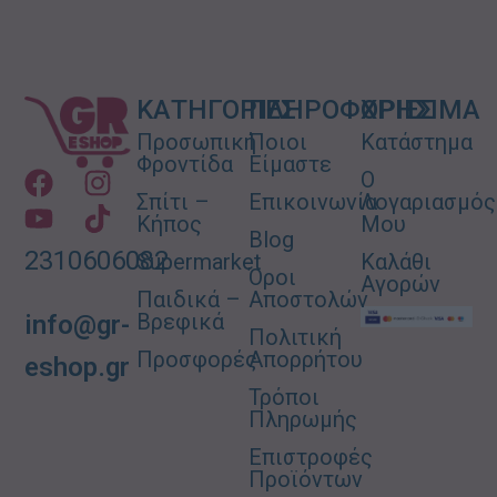
ΚΑΤΗΓΟΡΙΕΣ
ΠΛΗΡΟΦΟΡΙΕΣ
ΧΡΗΣΙΜΑ
Προσωπική
Ποιοι
Κατάστημα
Φροντίδα
Είμαστε
Ο
Σπίτι –
Επικοινωνία
Λογαριασμός
Κήπος
Μου
Blog
2310606082
Supermarket
Καλάθι
Όροι
Αγορών
Παιδικά –
Αποστολών
Βρεφικά
info@gr-
Πολιτική
Προσφορές
Απορρήτου
eshop.gr
Τρόποι
Πληρωμής
Επιστροφές
Προϊόντων