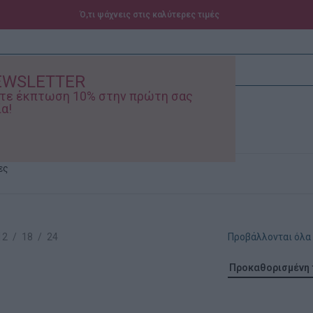
Ό,τι ψάχνεις στις καλύτερες τιμές
EWSLETTER
ίστε έκπτωση 10% στην πρώτη σας
α!
ά – Βρεφικά
Προσφορές
ες
12
18
24
Προβάλλονται όλα 