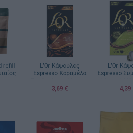
refill
L’Or Κάψουλες
L’Or Κάψ
μιαίος
Espresso Καραμέλα
Espresso Συ
Συμβατές με Μηχανή
Μηχανή L’O
Nespresso 10caps
3,69
€
4,39
ΛΆΘΙ
ΠΡΟΣΘΉΚΗ ΣΤΟ ΚΑΛΆΘΙ
ΠΡΟΣΘΉΚΗ ΣΤΟ 