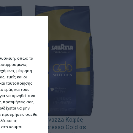
 συσκευή, όπως τα
προσαρμοσμένες
ιεχόμενο, μέτρηση
ς, εμείς και οι
και ταυτοποίησης
ό εμάς και τους
ια να αρνηθείτε να
ς προτιμήσεις σας
νδέχεται να μην
Οι προτιμήσεις σαςθα
Lavazza Καφές
Καφές
λέσετε τη
Espresso Gold σε
κ στο κουμπί
Crema e