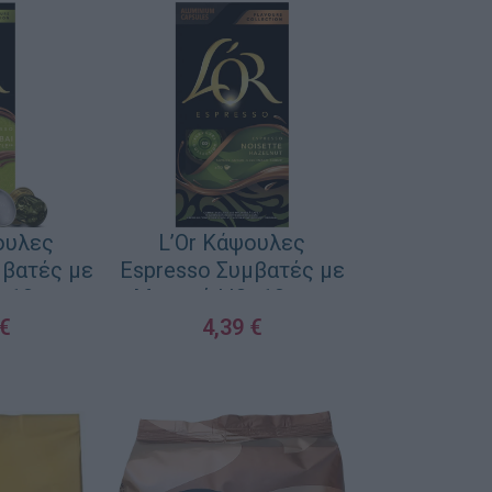
ουλες
L’Or Κάψουλες
μβατές με
Espresso Συμβατές με
r 10caps
Μηχανή L’Or 10caps
€
4,39
€
ΚΑΛΆΘΙ
ΠΡΟΣΘΉΚΗ ΣΤΟ ΚΑΛΆΘΙ