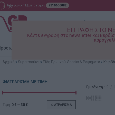
Τηλεφωνική Εξυπηρέτηση
2310606082
ΕΓΓΡΑΦΗ ΣΤΟ N
Κάντε εγγραφή στο newsletter και κερδ
παραγγελί
ροσωπική Φροντίδα
Σπίτι – Κήπος
Supermarket
Παιδικ
Αρχική
»
Supermarket
»
Είδη Πρωινού, Snacks & Ροφήματα
»
Καφέδ
ΦΙΛΤΡΆΡΙΣΜΑ ΜΕ ΤΙΜΉ
Εμφάνιση
9
Τιμή:
0 €
—
30 €
ΦΙΛΤΡΆΡΙΣΜΑ