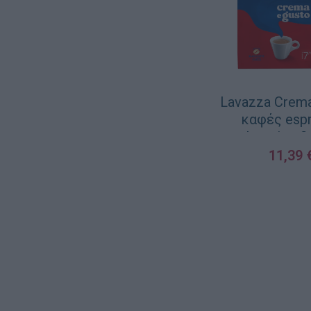
Lavazza Crema
καφές esp
classsico 
11,39
ΠΡΟΣΘΉΚΗ ΣΤΟ ΚΑ