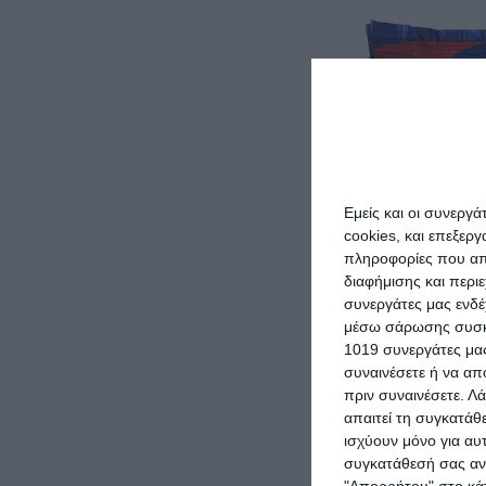
Εμείς και οι συνεργ
cookies, και επεξε
πληροφορίες που απο
διαφήμισης και περι
συνεργάτες μας ενδέ
μέσω σάρωσης συσκευ
1019 συνεργάτες μας
συναινέσετε ή να απ
πριν συναινέσετε.
Λά
Lavazza Κ
απαιτεί τη συγκατάθ
Espresso Bra
ισχύουν μόνο για αυ
Class σε Κόκ
συγκατάθεσή σας ανά