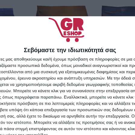
Σεβόμαστε την ιδιωτικότητά σας
άτες μας αποθηκεύουμε και/ή έχουμε πρόσβαση σε πληροφορίες σε μια
ργαζόμαστε προσωπικά δεδομένα, όπως μοναδικοί αναγνωριστικοί και 
στέλλονται από μια συσκευή για εξατομικευμένες διαφημίσεις και περ
εχομένου, έρευνα ακροατηρίου και ανάπτυξη υπηρεσιών.
Με την άδειά σα
χεται να χρησιμοποιήσουμε ακριβή δεδομένα γεωγραφικής τοποθεσίας 
ών. Μπορείτε να κάνετε κλικ για να συναινέσετε στην επεξεργασία απ
 όπως περιγράφεται παραπάνω. Εναλλακτικά, μπορείτε να κάνετε κλικ γ
οκτήσετε πρόσβαση σε πιο λεπτομερείς πληροφορίες και να αλλάξετε τι
βετε υπόψη ότι κάποια επεξεργασία των προσωπικών σας δεδομένων ε
αφές
Lavazza Καφές
εσή σας, αλλά έχετε το δικαίωμα να αρνηθείτε αυτήν την επεξεργασία. 
zil Top
Espresso Crema e
Lavazza 
τόν τον ιστότοπο. Μπορείτε να αλλάξετε τις προτιμήσεις σας ή να ανακα
κους 1kg
 πάσα στιγμή επιστρέφοντας σε αυτόν τον ιστότοπο και κάνοντας κλι
Aroma Brown σε
Espresso 