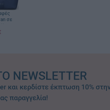
αφές
ran σε
1kg
€
ΛΆΘΙ
ΤΟ NEWSLETTER
ter και κερδίστε έκπτωση 10% στη
ας παραγγελία!