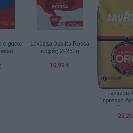
 e gusto
Lavazza Qualita Rossa
resso
καφές 2x250g
2x250g
10,99
€
€
ΠΡΟΣΘΉΚΗ ΣΤΟ ΚΑΛΆΘΙ
ΛΆΘΙ
Lavazza 
Espresso Ar
σε Κόκκο
25,2
ΠΡΟΣΘΉΚΗ ΣΤΟ 