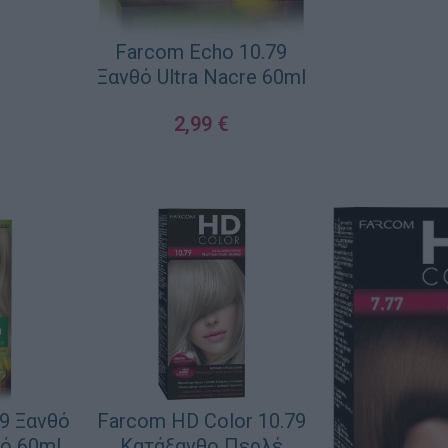
Farcom Echo 10.79
Ξανθό Ultra Nacre 60ml
2,99
€
ΠΡΟΣΘΉΚΗ ΣΤΟ ΚΑΛΆΘΙ
9 Ξανθό
Farcom HD Color 10.79
ό 60ml
Κατάξανθο Περλέ