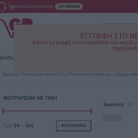
Τηλεφωνική Εξυπηρέτηση
2310606082
ΕΓΓΡΑΦΗ ΣΤΟ N
Κάντε εγγραφή στο newsletter και κερδ
παραγγελί
ροσωπική Φροντίδα
Σπίτι – Κήπος
Supermarket
Παιδικ
Αρχική
»
Προσωπική Φροντίδα
»
Περιποίηση Μαλλιών
»
Βάψιμο Μα
ΦΙΛΤΡΆΡΙΣΜΑ ΜΕ ΤΙΜΉ
Εμφάνιση
9
Τιμή:
0 €
—
10 €
ΦΙΛΤΡΆΡΙΣΜΑ