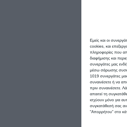
Farcom HD C
Εμείς και οι συνεργ
Ξανθό Ανοιχ
cookies, και επεξε
πληροφορίες που απο
2,49
€
διαφήμισης και περι
συνεργάτες μας ενδέ
ΠΡΟΣΘΉΚΗ ΣΤΟ ΚΑ
μέσω σάρωσης συσκευ
1019 συνεργάτες μας
συναινέσετε ή να απ
πριν συναινέσετε.
Λά
απαιτεί τη συγκατάθ
ισχύουν μόνο για αυ
συγκατάθεσή σας ανά
"Απορρήτου" στο κάτ