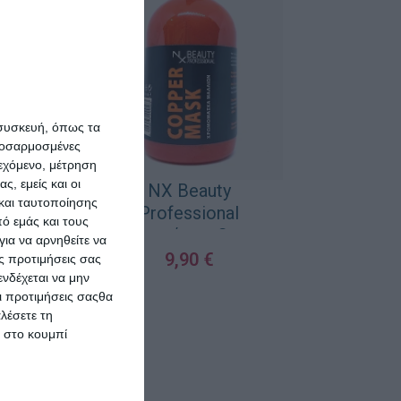
 συσκευή, όπως τα
προσαρμοσμένες
ιεχόμενο, μέτρηση
ς, εμείς και οι
NX Beauty
και ταυτοποίησης
Professional
ό εμάς και τους
Χρωμομάσκα Copper
ια να αρνηθείτε να
300ml
9,90
€
ς προτιμήσεις σας
νδέχεται να μην
ΠΡΟΣΘΉΚΗ ΣΤΟ ΚΑΛΆΘΙ
Οι προτιμήσεις σαςθα
λέσετε τη
κ στο κουμπί