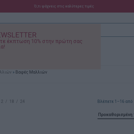
Ό,τι ψάχνεις στις καλύτερες τιμές
EWSLETTER
ίστε έκπτωση 10% στην πρώτη σας
α!
ά – Βρεφικά
Προσφορές
λλιών
»
Βαφές Μαλλιών
12
18
24
Βλέπετε 1–16 από