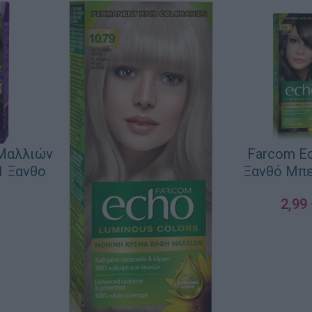
 Μαλλιών
Farcom Ec
1 Ξανθο
Ξανθό Μπε
ε
2,99
ΠΡΟΣΘΉΚΗ ΣΤΟ 
ΛΆΘΙ