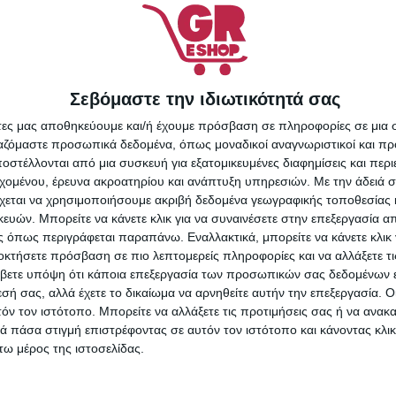
Σεβόμαστε την ιδιωτικότητά σας
olor 8
άτες μας αποθηκεύουμε και/ή έχουμε πρόσβαση σε πληροφορίες σε μια
Farcom Hd Color Σετ
τό 60ml
ργαζόμαστε προσωπικά δεδομένα, όπως μοναδικοί αναγνωριστικοί και 
Βαφή Μαλλιών 7.34
στέλλονται από μια συσκευή για εξατομικευμένες διαφημίσεις και περ
Ξανθό Χρυσαφί
εχομένου, έρευνα ακροατηρίου και ανάπτυξη υπηρεσιών.
Με την άδειά σα
Χάλκινο 60ml
2,49
€
χεται να χρησιμοποιήσουμε ακριβή δεδομένα γεωγραφικής τοποθεσίας 
ΛΆΘΙ
ών. Μπορείτε να κάνετε κλικ για να συναινέσετε στην επεξεργασία απ
ΠΡΟΣΘΉΚΗ ΣΤΟ ΚΑΛΆΘΙ
 όπως περιγράφεται παραπάνω. Εναλλακτικά, μπορείτε να κάνετε κλικ γ
οκτήσετε πρόσβαση σε πιο λεπτομερείς πληροφορίες και να αλλάξετε τι
βετε υπόψη ότι κάποια επεξεργασία των προσωπικών σας δεδομένων ε
εσή σας, αλλά έχετε το δικαίωμα να αρνηθείτε αυτήν την επεξεργασία. 
τόν τον ιστότοπο. Μπορείτε να αλλάξετε τις προτιμήσεις σας ή να ανακα
 πάσα στιγμή επιστρέφοντας σε αυτόν τον ιστότοπο και κάνοντας κλι
ω μέρος της ιστοσελίδας.