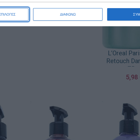
ΕΠΙΛΟΓΕΣ
ΔΙΑΦΩΝΩ
ΣΥ
L’Oreal Par
Retouch Da
75m
5,98
ΠΡΟΣΘΉΚΗ ΣΤΟ 