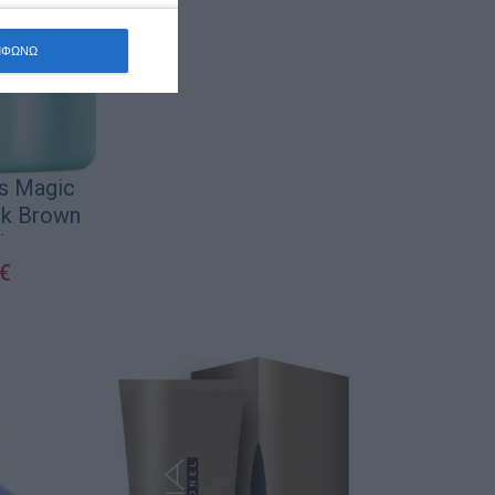
ΜΦΩΝΩ
is Magic
rk Brown
l
€
ΚΑΛΆΘΙ