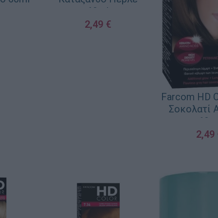
60ml
2,49
€
ΛΆΘΙ
ΠΡΟΣΘΉΚΗ ΣΤΟ ΚΑΛΆΘΙ
Farcom HD C
Σοκολατί 
60m
2,49
ΠΡΟΣΘΉΚΗ ΣΤΟ 