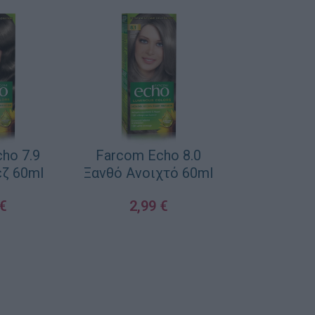
ho 7.9
Farcom Echo 8.0
ζ 60ml
Ξανθό Ανοιχτό 60ml
€
2,99
€
ΚΑΛΆΘΙ
ΠΡΟΣΘΉΚΗ ΣΤΟ ΚΑΛΆΘΙ