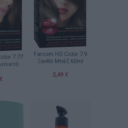
Farcom HD Color 7.9
olor 7.77
Ξανθό Μπέζ 60ml
Ανοικτό
l
2,49
€
€
ΠΡΟΣΘΉΚΗ ΣΤΟ ΚΑΛΆΘΙ
ΚΑΛΆΘΙ