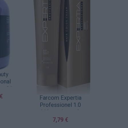
uty
ional
 Silver
l
€
Farcom Expertia
Professionel 1.0
ΚΑΛΆΘΙ
Μάυρο Φυσικό
7,79
€