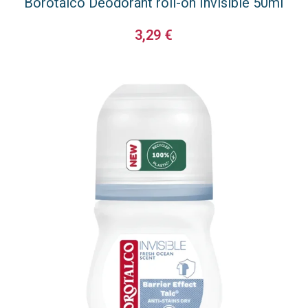
Borotalco Deodorant roll-on Invisible 50ml
3,29
€
ΠΡΟΣΘΉΚΗ ΣΤΟ ΚΑΛΆΘΙ