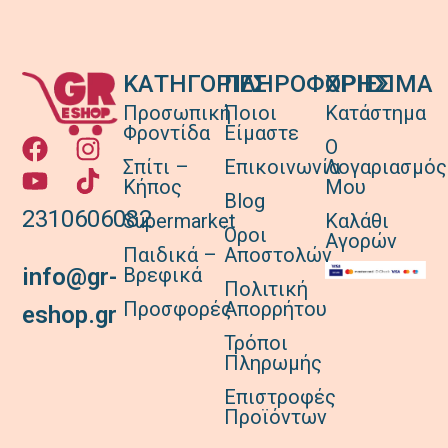
ΚΑΤΗΓΟΡΙΕΣ
ΠΛΗΡΟΦΟΡΙΕΣ
ΧΡΗΣΙΜΑ
Προσωπική
Ποιοι
Κατάστημα
Φροντίδα
Είμαστε
Ο
Σπίτι –
Επικοινωνία
Λογαριασμός
Κήπος
Μου
Blog
2310606082
Supermarket
Καλάθι
Όροι
Αγορών
Παιδικά –
Αποστολών
Βρεφικά
info@gr-
Πολιτική
Προσφορές
Απορρήτου
eshop.gr
Τρόποι
Πληρωμής
Επιστροφές
Προϊόντων