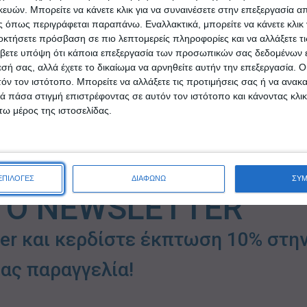
Κρυστάλλου
4,85
ών. Μπορείτε να κάνετε κλικ για να συναινέσετε στην επεξεργασία απ
ΠΡΟΣΘΉΚΗ ΣΤΟ ΚΑΛΆΘΙ
ΛΆΘΙ
 όπως περιγράφεται παραπάνω. Εναλλακτικά, μπορείτε να κάνετε κλικ γ
ΠΡΟΣΘΉΚΗ ΣΤΟ 
οκτήσετε πρόσβαση σε πιο λεπτομερείς πληροφορίες και να αλλάξετε τι
βετε υπόψη ότι κάποια επεξεργασία των προσωπικών σας δεδομένων ε
εσή σας, αλλά έχετε το δικαίωμα να αρνηθείτε αυτήν την επεξεργασία. 
τόν τον ιστότοπο. Μπορείτε να αλλάξετε τις προτιμήσεις σας ή να ανακα
 πάσα στιγμή επιστρέφοντας σε αυτόν τον ιστότοπο και κάνοντας κλι
ω μέρος της ιστοσελίδας.
ΕΠΙΛΟΓΕΣ
ΔΙΑΦΩΝΩ
ΣΥ
ΤΟ NEWSLETTER
ter και κερδίστε έκπτωση 10% στη
ας παραγγελία!