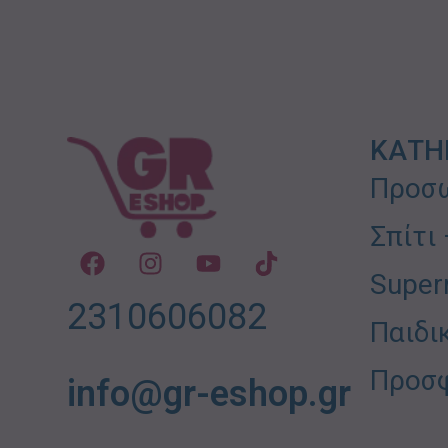
ΚΑΤΗ
Προσω
Σπίτι
Super
2310606082
Παιδι
Προσ
info@gr-eshop.gr