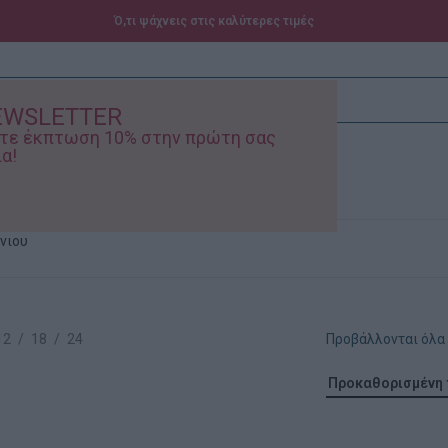
Ό,τι ψάχνεις στις καλύτερες τιμές
EWSLETTER
ίστε έκπτωση 10% στην πρώτη σας
α!
ά – Βρεφικά
Προσφορές
νιου
12
18
24
Προβάλλονται όλα 