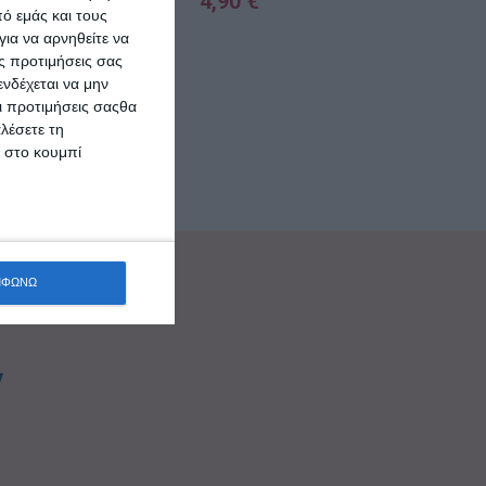
4,90
€
ς 1000gr
€
ό εμάς και τους
ια να αρνηθείτε να
ΠΡΟΣΘΉΚΗ ΣΤΟ ΚΑΛΆΘΙ
ΚΑΛΆΘΙ
ς προτιμήσεις σας
νδέχεται να μην
Οι προτιμήσεις σαςθα
λέσετε τη
κ στο κουμπί
ΜΦΩΝΩ
ν