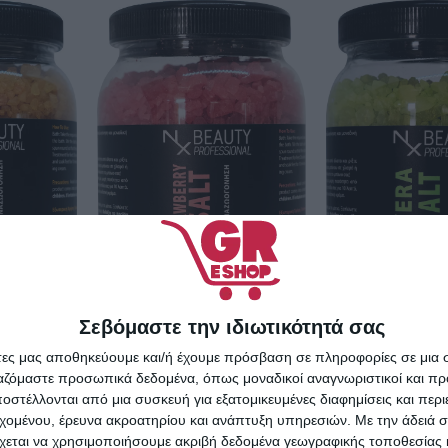
Σεβόμαστε την ιδιωτικότητά σας
άτες μας αποθηκεύουμε και/ή έχουμε πρόσβαση σε πληροφορίες σε μια
NX Beauty
ty
NX Bea
ργαζόμαστε προσωπικά δεδομένα, όπως μοναδικοί αναγνωριστικοί και 
Professional Άλατα
l Άλατα
Profession
στέλλονται από μια συσκευή για εξατομικευμένες διαφημίσεις και περ
Μπάνιου σε
 σε
εχομένου, έρευνα ακροατηρίου και ανάπτυξη υπηρεσιών.
Με την άδειά σα
Μπάνιο
Κρυστάλλους 1000gr
4,90
€
χεται να χρησιμοποιήσουμε ακριβή δεδομένα γεωγραφικής τοποθεσίας 
 1000gr