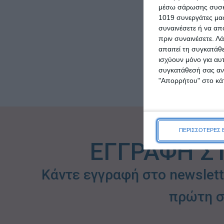
μέσω σάρωσης συσκευ
ΠΡΟΣΘΉΚΗ ΣΤΟ ΚΑ
1019 συνεργάτες μας
συναινέσετε ή να απ
πριν συναινέσετε.
Λά
απαιτεί τη συγκατάθ
ισχύουν μόνο για αυ
συγκατάθεσή σας ανά
"Απορρήτου" στο κάτ
ΠΕΡΙΣΣΟΤΕΡΕΣ 
ΕΓΓΡΑΦΗ Σ
Κάντε εγγραφή στο newslet
πρώτη σ