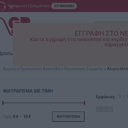
Τηλεφωνική Εξυπηρέτηση
2310606082
ΕΓΓΡΑΦΗ ΣΤΟ N
Κάντε εγγραφή στο newsletter και κερδ
παραγγελί
ροσωπική Φροντίδα
Σπίτι – Κήπος
Supermarket
Παιδικ
Αρχική
»
Προσωπική Φροντίδα
»
Περιποίηση Σώματος
»
Άλατα Μπά
ΦΙΛΤΡΆΡΙΣΜΑ ΜΕ ΤΙΜΉ
Εμφάνιση
9
Τιμή:
0 €
—
10 €
ΦΙΛΤΡΆΡΙΣΜΑ