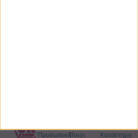
ΠΡΟΣΘΉΚΗ ΣΤΟ ΚΑΛΆΘΙ
ΕΓΓΡΑΦΗ ΣΤΟ
NEWSLETTER
Κάντε εγγραφή στο newsletter και
κερδίστε έκπτωση 10% στην πρώτη σας
παραγγελία!
ΚΑΤΗΓΟΡΙΕΣ
ΠΛΗΡΟΦΟΡΙΕΣ
ΧΡΗΣΙΜΑ
Προσωπική
Ποιοι
Κατάστημα