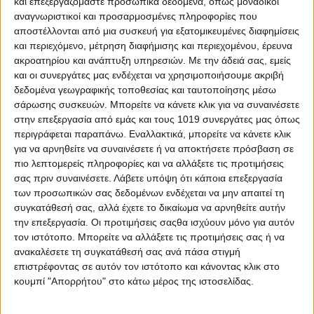
και επεξεργαζόμαστε προσωπικά δεδομένα, όπως μοναδικοί
αναγνωριστικοί και προσαρμοσμένες πληροφορίες που
αποστέλλονται από μια συσκευή για εξατομικευμένες διαφημίσεις
και περιεχόμενο, μέτρηση διαφήμισης και περιεχομένου, έρευνα
ακροατηρίου και ανάπτυξη υπηρεσιών.
Με την άδειά σας, εμείς
και οι συνεργάτες μας ενδέχεται να χρησιμοποιήσουμε ακριβή
δεδομένα γεωγραφικής τοποθεσίας και ταυτοποίησης μέσω
σάρωσης συσκευών. Μπορείτε να κάνετε κλικ για να συναινέσετε
στην επεξεργασία από εμάς και τους 1019 συνεργάτες μας όπως
περιγράφεται παραπάνω. Εναλλακτικά, μπορείτε να κάνετε κλικ
για να αρνηθείτε να συναινέσετε ή να αποκτήσετε πρόσβαση σε
πιο λεπτομερείς πληροφορίες και να αλλάξετε τις προτιμήσεις
σας πριν συναινέσετε.
Λάβετε υπόψη ότι κάποια επεξεργασία
των προσωπικών σας δεδομένων ενδέχεται να μην απαιτεί τη
συγκατάθεσή σας, αλλά έχετε το δικαίωμα να αρνηθείτε αυτήν
Christou 1910 Ανατομικοί Πάτοι Σιλικόνης
την επεξεργασία. Οι προτιμήσεις σαςθα ισχύουν μόνο για αυτόν
1 ζευγάρι (41/42)
τον ιστότοπο. Μπορείτε να αλλάξετε τις προτιμήσεις σας ή να
ανακαλέσετε τη συγκατάθεσή σας ανά πάσα στιγμή
17,10
€
επιστρέφοντας σε αυτόν τον ιστότοπο και κάνοντας κλικ στο
κουμπί "Απορρήτου" στο κάτω μέρος της ιστοσελίδας.
ΠΡΟΣΘΉΚΗ ΣΤΟ ΚΑΛΆΘΙ