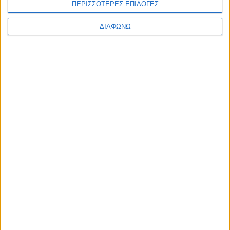
ΠΕΡΙΣΣΟΤΕΡΕΣ ΕΠΙΛΟΓΕΣ
ΔΙΑΦΩΝΩ
Scholl Gel Activ All Day Comfort Ανατομικοί
Πάτοι Παπουτσιών 2τμχ
9,47
€
ΠΡΟΣΘΉΚΗ ΣΤΟ ΚΑΛΆΘΙ