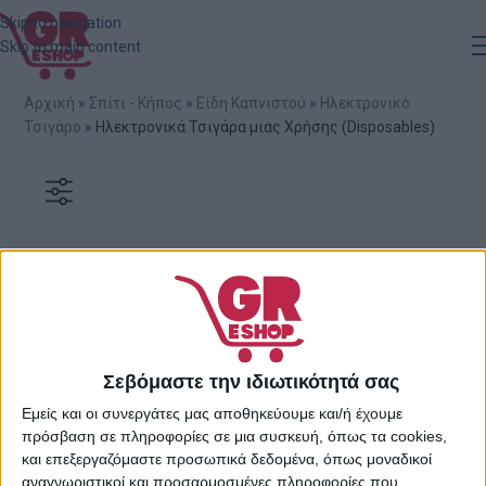
Skip to navigation
Skip to main content
Αρχική
»
Σπίτι - Κήπος
»
Είδη Καπνιστού
»
Ηλεκτρονικό
Τσιγάρο
»
Ηλεκτρονικά Τσιγάρα μιας Χρήσης (Disposables)
Δεν βρέθηκε κανένα προϊόν που να ταιριάζει με την επιλογή
σας.
Σεβόμαστε την ιδιωτικότητά σας
Εμείς και οι συνεργάτες μας αποθηκεύουμε και/ή έχουμε
πρόσβαση σε πληροφορίες σε μια συσκευή, όπως τα cookies,
και επεξεργαζόμαστε προσωπικά δεδομένα, όπως μοναδικοί
αναγνωριστικοί και προσαρμοσμένες πληροφορίες που