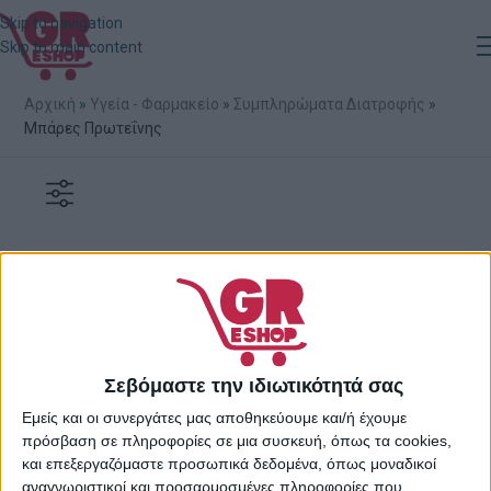
Skip to navigation
Skip to main content
Αρχική
»
Υγεία - Φαρμακείο
»
Συμπληρώματα Διατροφής
»
Μπάρες Πρωτεΐνης
Δεν βρέθηκε κανένα προϊόν που να ταιριάζει με την επιλογή
σας.
Σεβόμαστε την ιδιωτικότητά σας
Εμείς και οι συνεργάτες μας αποθηκεύουμε και/ή έχουμε
πρόσβαση σε πληροφορίες σε μια συσκευή, όπως τα cookies,
και επεξεργαζόμαστε προσωπικά δεδομένα, όπως μοναδικοί
αναγνωριστικοί και προσαρμοσμένες πληροφορίες που