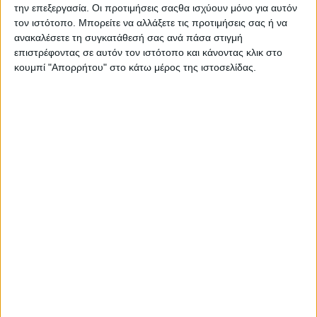
την επεξεργασία. Οι προτιμήσεις σαςθα ισχύουν μόνο για αυτόν
προϊόντος.
τον ιστότοπο. Μπορείτε να αλλάξετε τις προτιμήσεις σας ή να
ανακαλέσετε τη συγκατάθεσή σας ανά πάσα στιγμή
Είδος: Μόνιμη Βαφή
επιστρέφοντας σε αυτόν τον ιστότοπο και κάνοντας κλικ στο
Απόχρωση: Ξανθό
κουμπί "Απορρήτου" στο κάτω μέρος της ιστοσελίδας.
Οι χρήστες που το έχουν αγοράσει το ξεχωρίζουν κυρίως
γιατί προσφέρει ικανοποιητική κάλυψη και έχει διάρκεια
το αποτέλεσμα.
Σας προτείνουμε...