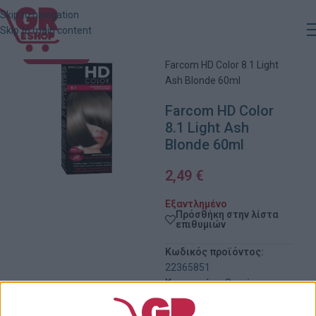
Skip to navigation
Skip to main content
Αρχική
»
Κατάστημα
»
ΕΞΑΝΤΛΗΜΈΝΟ
Farcom HD Color 8.1 Light
Ash Blonde 60ml
Farcom HD Color
8.1 Light Ash
Blonde 60ml
2,49
€
Εξαντλημένο
Πρόσθήκη στην λίστα
επιθυμιών
Κωδικός προϊόντος:
22365851
Κατηγορίες:
Βαφές
Μαλλιών
,
Βάψιμο Μαλλιών
,
Περιποίηση Μαλλιών
,