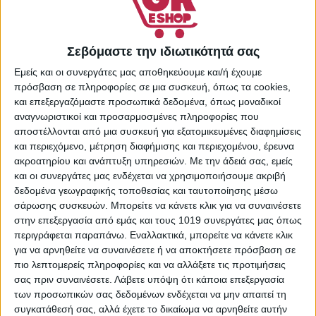
Προσωπική Φροντίδα
Share:
Σεβόμαστε την ιδιωτικότητά σας
Εμείς και οι συνεργάτες μας αποθηκεύουμε και/ή έχουμε
πρόσβαση σε πληροφορίες σε μια συσκευή, όπως τα cookies,
ΠΕΡΙΓΡΑΦΉ
ΕΠΙΠΛΈΟΝ ΠΛΗΡΟΦΟΡΊΕΣ
και επεξεργαζόμαστε προσωπικά δεδομένα, όπως μοναδικοί
αναγνωριστικοί και προσαρμοσμένες πληροφορίες που
αποστέλλονται από μια συσκευή για εξατομικευμένες διαφημίσεις
Σετ μόνιμης βαφής μαλλιών της Farcom σε ξανθή
και περιεχόμενο, μέτρηση διαφήμισης και περιεχομένου, έρευνα
απόχρωση, που επιτρέπει σε σημαντικό βαθμό την αλλαγή
ακροατηρίου και ανάπτυξη υπηρεσιών.
Με την άδειά σας, εμείς
χρώματος στα μαλλιά, καλύπτοντας τις λευκές τρίχες και
και οι συνεργάτες μας ενδέχεται να χρησιμοποιήσουμε ακριβή
χαρίζοντας διάρκεια.
δεδομένα γεωγραφικής τοποθεσίας και ταυτοποίησης μέσω
Extra tips για την εφαρμογή της βαφής:
σάρωσης συσκευών. Μπορείτε να κάνετε κλικ για να συναινέσετε
Tip 1: Εφάρμοσε τη βαφή σε μαλλιά άλουστα για
στην επεξεργασία από εμάς και τους 1019 συνεργάτες μας όπως
τουλάχιστον 2 μέρες ώστε να αποφύγεις τυχόν κοκκινίλες
περιγράφεται παραπάνω. Εναλλακτικά, μπορείτε να κάνετε κλικ
για να αρνηθείτε να συναινέσετε ή να αποκτήσετε πρόσβαση σε
και ευαισθησίες, καθώς τα έλαια του τριχωτού
πιο λεπτομερείς πληροφορίες και να αλλάξετε τις προτιμήσεις
λειτουργούν προστατευτικά.
σας πριν συναινέσετε.
Λάβετε υπόψη ότι κάποια επεξεργασία
Tip 2: Ξεκίνα να βάψεις μια τούφα στο εσωτερικό και κάτω
των προσωπικών σας δεδομένων ενδέχεται να μην απαιτεί τη
μέρος του κεφαλιού για να ελέγξεις αν υπάρχει κάποια
συγκατάθεσή σας, αλλά έχετε το δικαίωμα να αρνηθείτε αυτήν
τυχόν αλλεργική αντίδραση πριν από την εφαρμογή του