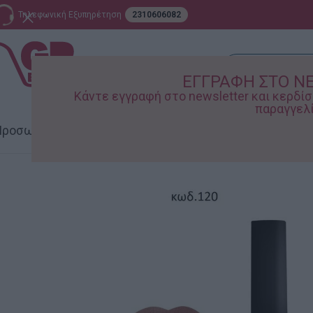
Τηλεφωνική Εξυπηρέτηση
2310606082
ΕΓΓΡΑΦΗ ΣΤΟ N
Κάντε εγγραφή στο newsletter και κερδ
παραγγελί
ροσωπική Φροντίδα
Σπίτι – Κήπος
Supermarket
Παιδικ