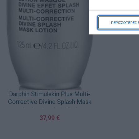
ΠΕΡΙΣΣΟΤΕΡΕΣ 
Darphin Stimulskin Plus Multi-
Corrective Divine Splash Mask
Lotion Bottle 125ml
37,99
€
ΠΡΟΣΘΉΚΗ ΣΤΟ ΚΑΛΆΘΙ