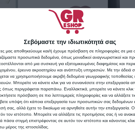
Σεβόμαστε την ιδιωτικότητά σας
 Control SPF50
40ml
άτες μας αποθηκεύουμε και/ή έχουμε πρόσβαση σε πληροφορίες σε μια
ργαζόμαστε προσωπικά δεδομένα, όπως μοναδικοί αναγνωριστικοί και 
στέλλονται από μια συσκευή για εξατομικευμένες διαφημίσεις και περ
3,89
€
εχομένου, έρευνα ακροατηρίου και ανάπτυξη υπηρεσιών.
Με την άδειά σα
ΑΛΆΘΙ
χεται να χρησιμοποιήσουμε ακριβή δεδομένα γεωγραφικής τοποθεσίας 
ών. Μπορείτε να κάνετε κλικ για να συναινέσετε στην επεξεργασία απ
NX Beauty Professional Matte
 όπως περιγράφεται παραπάνω. Εναλλακτικά, μπορείτε να κάνετε κλικ γ
Longstay 114
οκτήσετε πρόσβαση σε πιο λεπτομερείς πληροφορίες και να αλλάξετε τι
βετε υπόψη ότι κάποια επεξεργασία των προσωπικών σας δεδομένων ε
4,00
€
εσή σας, αλλά έχετε το δικαίωμα να αρνηθείτε αυτήν την επεξεργασία. 
τόν τον ιστότοπο. Μπορείτε να αλλάξετε τις προτιμήσεις σας ή να ανακα
ΠΡΟΣΘΉΚΗ ΣΤΟ ΚΑΛΆΘΙ
 πάσα στιγμή επιστρέφοντας σε αυτόν τον ιστότοπο και κάνοντας κλι
ω μέρος της ιστοσελίδας.