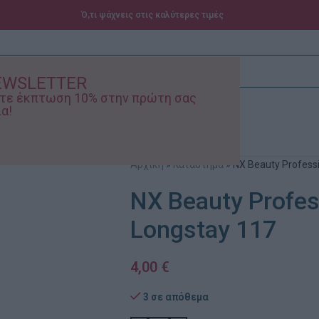
Ό,τι ψάχνεις στις καλύτερες τιμές
EWSLETTER
ίστε έκπτωση 10% στην πρώτη σας
α!
ά – Βρεφικά
Προσφορές
Αρχική
»
Κατάστημα
»
NX Beauty Profess
NX Beauty Profes
Longstay 117
4,00
€
3 σε απόθεμα