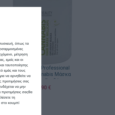
 συσκευή, όπως τα
Oral-B Cro
προσαρμοσμένες
Edition 
ιεχόμενο, μέτρηση
ς, εμείς και οι
Κεφαλές 
και ταυτοποίησης
Οδοντόβ
NX Beauty Professional
1
ό εμάς και τους
Organic Cannabis Μάσκα
ια να αρνηθείτε να
ΠΡΟΣΘΉΚΗ ΣΤΟ 
Μαλλιών για Ενυδάτωση
ς προτιμήσεις σας
1000ml
νδέχεται να μην
12,90
€
Οι προτιμήσεις σαςθα
ΠΡΟΣΘΉΚΗ ΣΤΟ ΚΑΛΆΘΙ
λέσετε τη
κ στο κουμπί