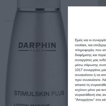
Nivea Spot
Εμείς και οι συνεργ
cookies, και επεξε
πληροφορίες που απο
1
διαφήμισης και περι
ΠΡΟΣΘΉΚΗ ΣΤΟ Κ
συνεργάτες μας ενδέ
μέσω σάρωσης συσκευ
1017 συνεργάτες μας
συναινέσετε ή να απ
πριν συναινέσετε.
Λά
απαιτεί τη συγκατάθ
ισχύουν μόνο για αυ
συγκατάθεσή σας ανά
"Απορρήτου" στο κάτ