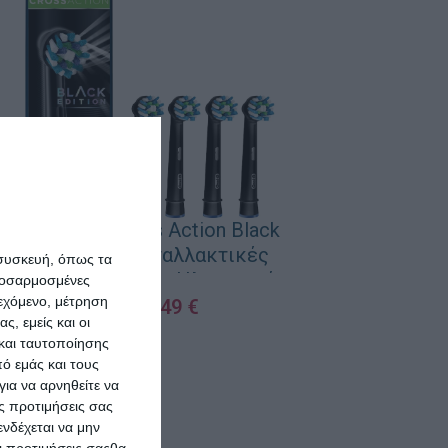
Oral-B Cross Action Black
Edition Ανταλλακτικές
 συσκευή, όπως τα
Κεφαλές για Ηλεκτρική
προσαρμοσμένες
ιεχόμενο, μέτρηση
Οδοντόβουρτσα 4τμχ
13,49
€
ς, εμείς και οι
ΠΡΟΣΘΉΚΗ ΣΤΟ ΚΑΛΆΘΙ
και ταυτοποίησης
ό εμάς και τους
ια να αρνηθείτε να
ς προτιμήσεις σας
νδέχεται να μην
Οι προτιμήσεις σαςθα