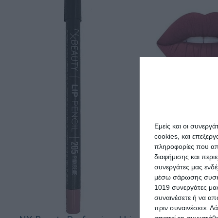
Εμείς και οι συνεργ
cookies, και επεξε
NX Beauty Pr
πληροφορίες που απο
Long
διαφήμισης και περι
συνεργάτες μας ενδέ
4
μέσω σάρωσης συσκευ
1019 συνεργάτες μας
ΠΡΟΣΘΉΚΗ ΣΤΟ Κ
συναινέσετε ή να απ
πριν συναινέσετε.
Λά
απαιτεί τη συγκατάθ