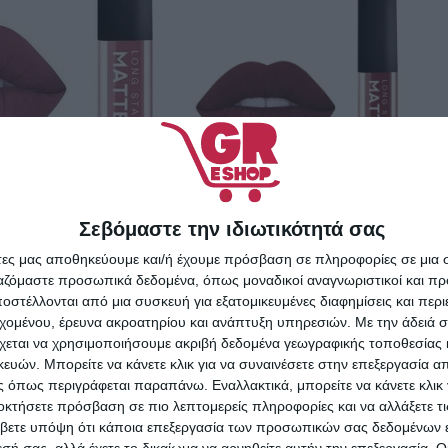
Σεβόμαστε την ιδιωτικότητά σας
άτες μας αποθηκεύουμε και/ή έχουμε πρόσβαση σε πληροφορίες σε μια
ργαζόμαστε προσωπικά δεδομένα, όπως μοναδικοί αναγνωριστικοί και 
ofessional Matte
στέλλονται από μια συσκευή για εξατομικευμένες διαφημίσεις και περ
stay 104
εχομένου, έρευνα ακροατηρίου και ανάπτυξη υπηρεσιών.
Με την άδειά σα
NX Beauty Professional Matte
χεται να χρησιμοποιήσουμε ακριβή δεδομένα γεωγραφικής τοποθεσίας 
Longstay 122
,00
€
ών. Μπορείτε να κάνετε κλικ για να συναινέσετε στην επεξεργασία απ
 όπως περιγράφεται παραπάνω. Εναλλακτικά, μπορείτε να κάνετε κλικ γ
ΑΛΆΘΙ
4,29
€
οκτήσετε πρόσβαση σε πιο λεπτομερείς πληροφορίες και να αλλάξετε τι
βετε υπόψη ότι κάποια επεξεργασία των προσωπικών σας δεδομένων ε
ΠΡΟΣΘΉΚΗ ΣΤΟ ΚΑΛΆΘΙ
εσή σας, αλλά έχετε το δικαίωμα να αρνηθείτε αυτήν την επεξεργασία. 