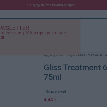
Ό,τι ψάχνεις στις καλύτερες τιμές
EWSLETTER
ίστε έκπτωση 10% στην πρώτη σας
α!
ά – Βρεφικά
Προσφορές
Αρχική
»
Κατάστημα
»
Gliss Treatment 6 M
Gliss Treatment 6
75ml
Schwarzkopf
4,44
€