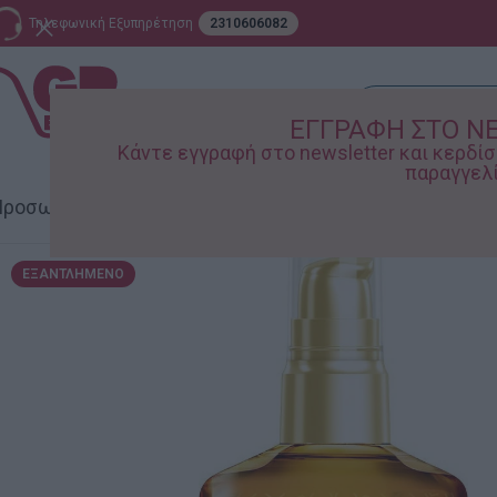
Τηλεφωνική Εξυπηρέτηση
2310606082
ΕΓΓΡΑΦΗ ΣΤΟ N
Κάντε εγγραφή στο newsletter και κερδ
παραγγελί
ροσωπική Φροντίδα
Σπίτι – Κήπος
Supermarket
Παιδικ
ΕΞΑΝΤΛΗΜΈΝΟ