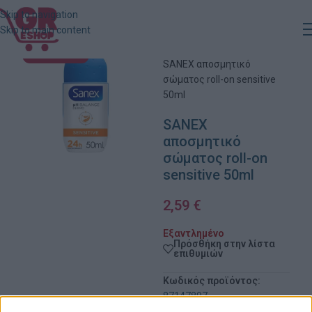
Skip to navigation
Skip to main content
Αρχική
»
Κατάστημα
»
ΕΞΑΝΤΛΗΜΈΝΟ
SANEX αποσμητικό
σώματος roll-on sensitive
50ml
SANEX
αποσμητικό
σώματος roll-on
sensitive 50ml
2,59
€
Εξαντλημένο
Πρόσθήκη στην λίστα
επιθυμιών
Κωδικός προϊόντος:
87147897
Κατηγορίες:
Αποσμητικά
,