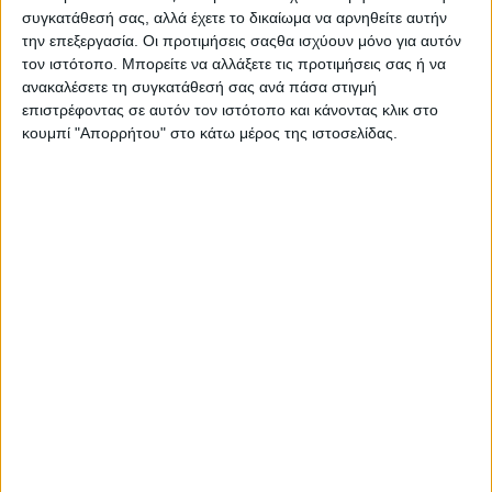
συγκατάθεσή σας, αλλά έχετε το δικαίωμα να αρνηθείτε αυτήν
την επεξεργασία. Οι προτιμήσεις σαςθα ισχύουν μόνο για αυτόν
τον ιστότοπο. Μπορείτε να αλλάξετε τις προτιμήσεις σας ή να
ανακαλέσετε τη συγκατάθεσή σας ανά πάσα στιγμή
επιστρέφοντας σε αυτόν τον ιστότοπο και κάνοντας κλικ στο
κουμπί "Απορρήτου" στο κάτω μέρος της ιστοσελίδας.
Avgerinos
Cosmetics My Musk
Αφρόλουτρο 300ml
11,90
€
ΠΡΟΣΘΉΚΗ ΣΤΟ ΚΑΛΆΘΙ
Borotalco Pure
Αποσμητικό 48h σε
Roll-On Χωρίς