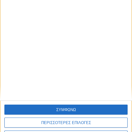
Αλουμίνιο 50ml
3,29
€
ΠΡΟΣΘΉΚΗ ΣΤΟ ΚΑΛΆΘΙ
Π
ΣΥΜΦΩΝΩ
ΠΕΡΙΣΣΟΤΕΡΕΣ ΕΠΙΛΟΓΕΣ