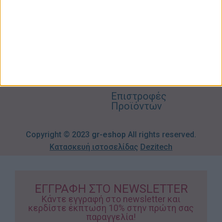
2310606082
Supermarket
Καλάθι
Όροι
Αγορών
Παιδικά –
Αποστολών
Βρεφικά
info@gr-
Πολιτική
Προσφορές
Απορρήτου
eshop.gr
Τρόποι
Πληρωμής
Επιστροφές
Προϊόντων
Copyright © 2023
gr-eshop
All rights reserved.
Κατασκευή ιστοσελίδας
Dezitech
ΕΓΓΡΑΦΗ ΣΤΟ NEWSLETTER
Κάντε εγγραφή στο newsletter και
κερδίστε έκπτωση 10% στην πρώτη σας
παραγγελία!