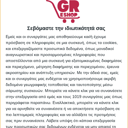
Αποσμητικά Roll-On
,
Προσωπική Υγιεινή
,
Φροντίδα Σώματος
Share:
Σεβόμαστε την ιδιωτικότητά σας
Εμείς και οι συνεργάτες μας αποθηκεύουμε και/ή έχουμε
πρόσβαση σε πληροφορίες σε μια συσκευή, όπως τα cookies,
και επεξεργαζόμαστε προσωπικά δεδομένα, όπως μοναδικοί
ΠΕΡΙΓΡΑΦΉ
ΕΠΙΠΛΈΟΝ ΠΛΗΡΟΦΟΡΊΕΣ
αναγνωριστικοί και προσαρμοσμένες πληροφορίες που
αποστέλλονται από μια συσκευή για εξατομικευμένες διαφημίσεις
και περιεχόμενο, μέτρηση διαφήμισης και περιεχομένου, έρευνα
Το Sanex αποσμητικό roll-on Sensitive χαρίζει προστασία
ακροατηρίου και ανάπτυξη υπηρεσιών.
Με την άδειά σας, εμείς
και φρεσκάδα όλη μέρα. Καταπολεμά την κακοσμία, δεν
και οι συνεργάτες μας ενδέχεται να χρησιμοποιήσουμε ακριβή
προκαλεί ερεθισμούς ενώ παράλληλα διατηρεί την
δεδομένα γεωγραφικής τοποθεσίας και ταυτοποίησης μέσω
επιδερμίδα σας απαλή και ενυδατωμένη.
σάρωσης συσκευών. Μπορείτε να κάνετε κλικ για να συναινέσετε
στην επεξεργασία από εμάς και τους 1019 συνεργάτες μας όπως
περιγράφεται παραπάνω. Εναλλακτικά, μπορείτε να κάνετε κλικ
για να αρνηθείτε να συναινέσετε ή να αποκτήσετε πρόσβαση σε
πιο λεπτομερείς πληροφορίες και να αλλάξετε τις προτιμήσεις
σας πριν συναινέσετε.
Λάβετε υπόψη ότι κάποια επεξεργασία
Σας προτείνουμε...
των προσωπικών σας δεδομένων ενδέχεται να μην απαιτεί τη