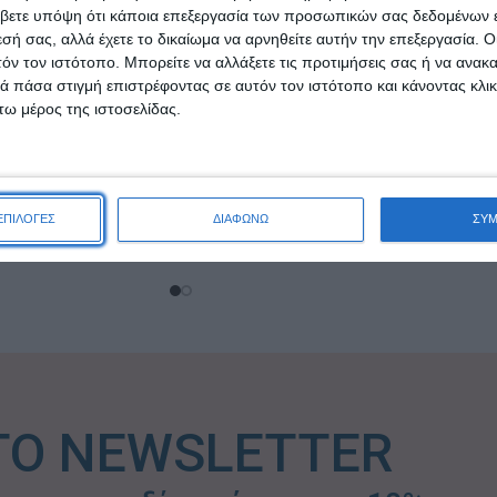
βετε υπόψη ότι κάποια επεξεργασία των προσωπικών σας δεδομένων ε
εσή σας, αλλά έχετε το δικαίωμα να αρνηθείτε αυτήν την επεξεργασία. 
τόν τον ιστότοπο. Μπορείτε να αλλάξετε τις προτιμήσεις σας ή να ανακα
 πάσα στιγμή επιστρέφοντας σε αυτόν τον ιστότοπο και κάνοντας κλι
ω μέρος της ιστοσελίδας.
Cosmetics Coco
Avgerinos Cosmetics Queen
wergel 300ml
Αφρόλουτρο 300ml
1,90
€
11,90
€
ΕΠΙΛΟΓΕΣ
ΔΙΑΦΩΝΩ
ΣΥ
ΑΛΆΘΙ
ΠΡΟΣΘΉΚΗ ΣΤΟ ΚΑΛΆΘΙ
ΤΟ NEWSLETTER