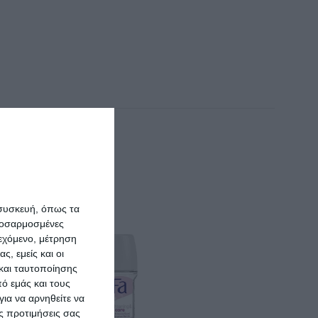
 συσκευή, όπως τα
προσαρμοσμένες
ιεχόμενο, μέτρηση
ς, εμείς και οι
και ταυτοποίησης
ό εμάς και τους
ια να αρνηθείτε να
ς προτιμήσεις σας