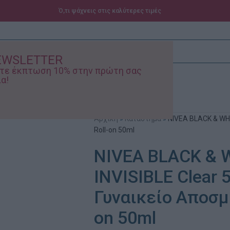
Ό,τι ψάχνεις στις καλύτερες τιμές
EWSLETTER
ίστε έκπτωση 10% στην πρώτη σας
α!
ά – Βρεφικά
Προσφορές
Αρχική
»
Κατάστημα
»
NIVEA BLACK & WHI
Roll-on 50ml
NIVEA BLACK & 
INVISIBLE Clear 5
Γυναικείο Αποσμη
on 50ml