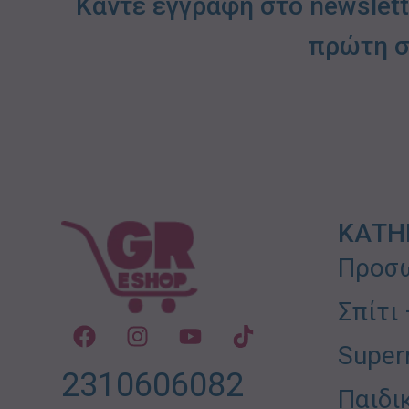
Κάντε εγγραφή στο newslet
πρώτη σ
ΚΑΤΗ
Προσω
Σπίτι
Super
2310606082
Παιδι