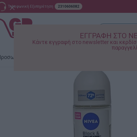
Τηλεφωνική Εξυπηρέτηση
2310606082
ΕΓΓΡΑΦΗ ΣΤΟ N
Κάντε εγγραφή στο newsletter και κερδ
παραγγελί
ροσωπική Φροντίδα
Σπίτι – Κήπος
Supermarket
Παιδικ