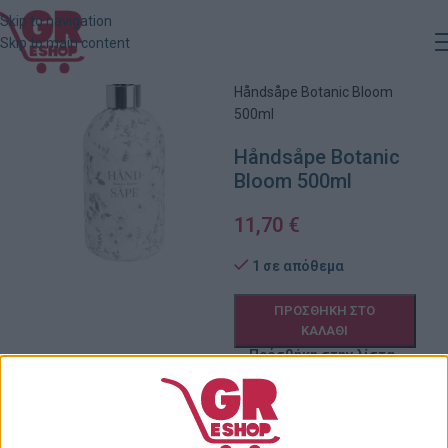
Skip to navigation
Skip to main content
Αρχική
»
Κατάστημα
»
Håndsåpe Botanic Bloom
500ml
Håndsåpe Botanic
Bloom 500ml
11,70
€
1 σε απόθεμα
ΠΡΟΣΘΉΚΗ ΣΤΟ
ΚΑΛΆΘΙ
Πρόσθήκη στην λίστα
επιθυμιών
Κωδικός προϊόντος:
703677234