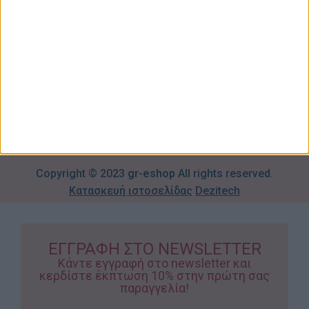
Όροι
Αγορών
Παιδικά –
Αποστολών
Βρεφικά
info@gr-
Πολιτική
Προσφορές
Απορρήτου
eshop.gr
Τρόποι
Πληρωμής
Επιστροφές
Προϊόντων
Copyright © 2023
gr-eshop
All rights reserved.
Κατασκευή ιστοσελίδας
Dezitech
ΕΓΓΡΑΦΗ ΣΤΟ NEWSLETTER
Κάντε εγγραφή στο newsletter και
κερδίστε έκπτωση 10% στην πρώτη σας
παραγγελία!