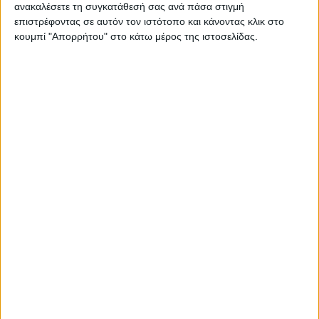
ανακαλέσετε τη συγκατάθεσή σας ανά πάσα στιγμή
επιστρέφοντας σε αυτόν τον ιστότοπο και κάνοντας κλικ στο
κουμπί "Απορρήτου" στο κάτω μέρος της ιστοσελίδας.
Σας προτείνουμε...
Nivea Sun UV Face
Nivea Sun UV Face
Specialist Luminous
Su
Derma Skin Clear
Spot Control
Μ
Αντηλιακό
Αντιηλιακό
10,39
€
Προσώπου με
7,39
€
Προσώπου με
Νιασιναμίδη SPF
ΠΡΟΣΘΉΚΗ ΣΤΟ ΚΑΛΆΘΙ
Π
SPF50+, 40ml
ΠΡΟΣΘΉΚΗ ΣΤΟ ΚΑΛΆΘΙ
50+, 40ml