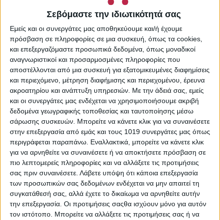
Κατηγορίες:
Προσωπική
Υγιεινή
,
Υγεία - Ομορφιά
Σεβόμαστε την ιδιωτικότητά σας
Share:
Εμείς και οι συνεργάτες μας αποθηκεύουμε και/ή έχουμε
πρόσβαση σε πληροφορίες σε μια συσκευή, όπως τα cookies,
και επεξεργαζόμαστε προσωπικά δεδομένα, όπως μοναδικοί
αναγνωριστικοί και προσαρμοσμένες πληροφορίες που
αποστέλλονται από μια συσκευή για εξατομικευμένες διαφημίσεις
ΠΕΡΙΓΡΑΦΉ
ΕΠΙΠΛΈΟΝ ΠΛΗΡΟΦΟΡΊΕΣ
και περιεχόμενο, μέτρηση διαφήμισης και περιεχομένου, έρευνα
ακροατηρίου και ανάπτυξη υπηρεσιών.
Με την άδειά σας, εμείς
και οι συνεργάτες μας ενδέχεται να χρησιμοποιήσουμε ακριβή
Ήπιο και χωρίς αλλεργιογόνα σαπούνι χεριών με
δεδομένα γεωγραφικής τοποθεσίας και ταυτοποίησης μέσω
λουλουδάτο και φρέσκο ​​άρωμα φρουτωδών νότων και μια
σάρωσης συσκευών. Μπορείτε να κάνετε κλικ για να συναινέσετε
νότα εσπεριδοειδών. Το άρωμα συνδυάζει λουλούδια
στην επεξεργασία από εμάς και τους 1019 συνεργάτες μας όπως
όπως κρίνο της κοιλάδας, τριαντάφυλλο, κρίνο και
περιγράφεται παραπάνω. Εναλλακτικά, μπορείτε να κάνετε κλικ
γιασεμί, ολοκληρωμένα με απαλό μόσχο και ζεστά ξύλα.
για να αρνηθείτε να συναινέσετε ή να αποκτήσετε πρόσβαση σε
πιο λεπτομερείς πληροφορίες και να αλλάξετε τις προτιμήσεις
Το σαπούνι διατίθεται σε μια λεπτή δοσομετρική συσκευή
σας πριν συναινέσετε.
Λάβετε υπόψη ότι κάποια επεξεργασία
που ταιριάζει εξίσου καλά στο μπάνιο όσο και στην
των προσωπικών σας δεδομένων ενδέχεται να μην απαιτεί τη
κουζίνα.
συγκατάθεσή σας, αλλά έχετε το δικαίωμα να αρνηθείτε αυτήν
την επεξεργασία. Οι προτιμήσεις σαςθα ισχύουν μόνο για αυτόν
τον ιστότοπο. Μπορείτε να αλλάξετε τις προτιμήσεις σας ή να