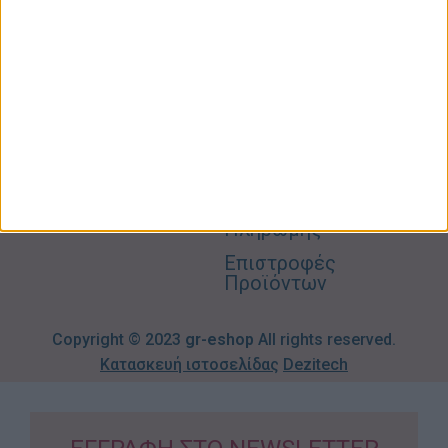
Ο
Σπίτι –
Επικοινωνία
Λογαριασμός
Κήπος
Μου
Blog
2310606082
Supermarket
Καλάθι
Όροι
Αγορών
Παιδικά –
Αποστολών
Βρεφικά
info@gr-
Πολιτική
Προσφορές
Απορρήτου
eshop.gr
Τρόποι
Πληρωμής
Επιστροφές
Προϊόντων
Copyright © 2023
gr-eshop
All rights reserved.
Κατασκευή ιστοσελίδας
Dezitech