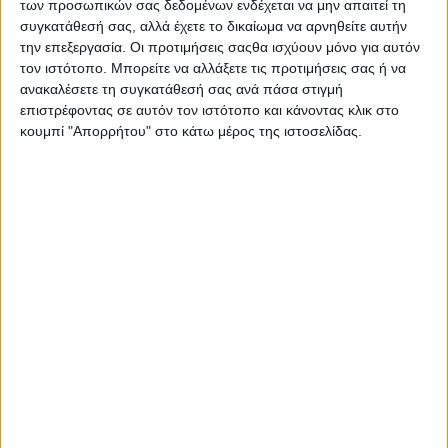
των προσωπικών σας δεδομένων ενδέχεται να μην απαιτεί τη
μακιγιάζ απαλά και αποτελεσματικά, για απόλυτα καθαρή
συγκατάθεσή σας, αλλά έχετε το δικαίωμα να αρνηθείτε αυτήν
και ενυδατωμένη επιδερμίδα γεμάτη φρεσκάδα.
την επεξεργασία. Οι προτιμήσεις σαςθα ισχύουν μόνο για αυτόν
τον ιστότοπο. Μπορείτε να αλλάξετε τις προτιμήσεις σας ή να
ανακαλέσετε τη συγκατάθεσή σας ανά πάσα στιγμή
επιστρέφοντας σε αυτόν τον ιστότοπο και κάνοντας κλικ στο
κουμπί "Απορρήτου" στο κάτω μέρος της ιστοσελίδας.
Σας προτείνουμε...