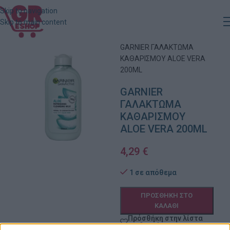
Skip to navigation
Skip to main content
Αρχική
»
Κατάστημα
»
GARNIER ΓΑΛΑΚΤΩΜΑ
ΚΑΘΑΡΙΣΜΟΥ ALOE VERA
200ML
GARNIER
ΓΑΛΑΚΤΩΜΑ
ΚΑΘΑΡΙΣΜΟΥ
ALOE VERA 200ML
4,29
€
1 σε απόθεμα
ΠΡΟΣΘΉΚΗ ΣΤΟ
ΚΑΛΆΘΙ
Πρόσθήκη στην λίστα
επιθυμιών