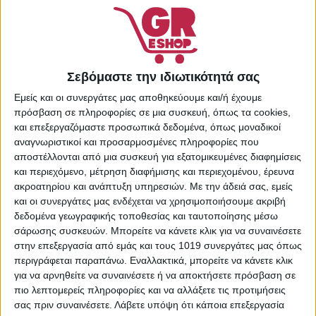
Κωδικός προϊόντος:
360054
Κατηγορίες:
Περιποίηση
,
Περιποίηση Προσώπου
,
Σεβόμαστε την ιδιωτικότητά σας
Προσωπική Υγιεινή
,
Εμείς και οι συνεργάτες μας αποθηκεύουμε και/ή έχουμε
Προσωπική Υγιεινή
,
πρόσβαση σε πληροφορίες σε μια συσκευή, όπως τα cookies,
Προσωπική Φροντίδα
,
και επεξεργαζόμαστε προσωπικά δεδομένα, όπως μοναδικοί
Υγεία - Ομορφιά
αναγνωριστικοί και προσαρμοσμένες πληροφορίες που
Share:
αποστέλλονται από μια συσκευή για εξατομικευμένες διαφημίσεις
και περιεχόμενο, μέτρηση διαφήμισης και περιεχομένου, έρευνα
ακροατηρίου και ανάπτυξη υπηρεσιών.
Με την άδειά σας, εμείς
και οι συνεργάτες μας ενδέχεται να χρησιμοποιήσουμε ακριβή
δεδομένα γεωγραφικής τοποθεσίας και ταυτοποίησης μέσω
ΠΕΡΙΓΡΑΦΉ
ΕΠΙΠΛΈΟΝ ΠΛΗΡΟΦΟΡΊΕΣ
σάρωσης συσκευών. Μπορείτε να κάνετε κλικ για να συναινέσετε
στην επεξεργασία από εμάς και τους 1019 συνεργάτες μας όπως
Το πρώτο γαλάκτωμα καθαρισμού της Garnier
περιγράφεται παραπάνω. Εναλλακτικά, μπορείτε να κάνετε κλικ
αποτελούμενο από 96% συστατικά φυσικής προέλευσης,
για να αρνηθείτε να συναινέσετε ή να αποκτήσετε πρόσβαση σε
εμπλουτισμένο με εκχύλισματα Aloe Vera γνωστ;h για τις
πιο λεπτομερείς πληροφορίες και να αλλάξετε τις προτιμήσεις
ενυδατικές ιδιότητές τhw. Αφαιρεί τους ρύπους και το
σας πριν συναινέσετε.
Λάβετε υπόψη ότι κάποια επεξεργασία