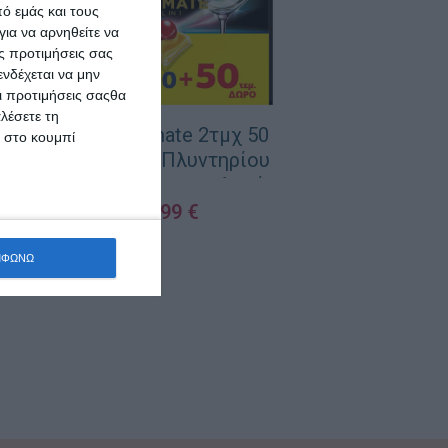
ό εμάς και τους
ια να αρνηθείτε να
ς προτιμήσεις σας
νδέχεται να μην
Οι προτιμήσεις σαςθα
λέσετε τη
Finish Ultimate 2τμχ 50
κ στο κουμπί
Κάψουλες Πλυντηρίου
Πιάτων με Άρωμα Λεμόνι
Omo Απορρυ
20,99
€
σε Σκόνη Λ
Με
ΠΡΟΣΘΉΚΗ ΣΤΟ ΚΑΛΆΘΙ
ΜΦΩΝΩ
ΠΡΟΣΘΉΚΗ ΣΤΟ 