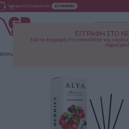
Τηλεφωνική Εξυπηρέτηση
2310606082
ΕΓΓΡΑΦΗ ΣΤΟ N
Κάντε εγγραφή στο newsletter και κερδ
παραγγελί
ροσωπική Φροντίδα
Σπίτι – Κήπος
Supermarket
Παιδικ