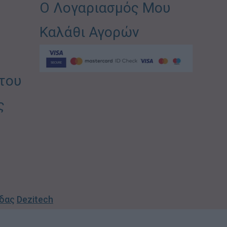
Ο Λογαριασμός Μου
Καλάθι Αγορών
του
ς
ίδας
Dezitech