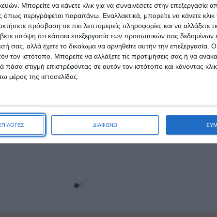
ών. Μπορείτε να κάνετε κλικ για να συναινέσετε στην επεξεργασία απ
 όπως περιγράφεται παραπάνω. Εναλλακτικά, μπορείτε να κάνετε κλικ γ
οκτήσετε πρόσβαση σε πιο λεπτομερείς πληροφορίες και να αλλάξετε τι
βετε υπόψη ότι κάποια επεξεργασία των προσωπικών σας δεδομένων ε
εσή σας, αλλά έχετε το δικαίωμα να αρνηθείτε αυτήν την επεξεργασία. 
τόν τον ιστότοπο. Μπορείτε να αλλάξετε τις προτιμήσεις σας ή να ανακα
Συμπυκνωμένο
Fairy Ultra Original Υγρό
 πάσα στιγμή επιστρέφοντας σε αυτόν τον ιστότοπο και κάνοντας κλι
Ρούχων Intense
Πιάτων 900ml
ω μέρος της ιστοσελίδας.
α Άγρια Ορχιδέα
3,49
€
λο 52 Μεζούρες
,83
€
ΠΡΟΣΘΉΚΗ ΣΤΟ ΚΑΛΆΘΙ
ΑΛΆΘΙ
ΕΠΙΛΟΓΕΣ
ΔΙΑΦΩΝΩ
ΣΥ