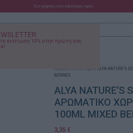
Ό,τι ψάχνεις στις καλύτερες τιμές
EWSLETTER
ίστε έκπτωση 10% στην πρώτη σας
α!
ά – Βρεφικά
Προσφορές
Αρχική
»
Κατάστημα
»
ALYA NATURE’S S
BERRIES
ALYA NATURE’S 
ΑΡΩΜΑΤΙΚΟ ΧΩΡ
100ML MIXED BE
3,35
€