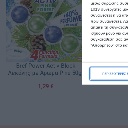
μέσω σάρωσης συσκευ
1019 συνεργάτες μας
συναινέσετε ή να απ
πριν συναινέσετε.
Λά
απαιτεί τη συγκατάθ
ισχύουν μόνο για αυ
Cajoline 
συγκατάθεσή σας ανά
Μαλακτικό 
"Απορρήτου" στο κάτ
Care με Άρωμ
& Σανδαλόξυ
3
Bref Power Activ Block
ΠΡΟΣΘΉΚΗ ΣΤΟ Κ
Λεκάνης με Άρωμα Pine 50gr
ΠΕΡΙΣΣΟΤΕΡΕΣ 
1,29
€
ΠΡΟΣΘΉΚΗ ΣΤΟ ΚΑΛΆΘΙ