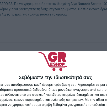
ES. Για να χρησιμοποιήσετε τον διαχύτη Alya Nature’s Scents 100m
αλάμια για να ξεκινήσετε τη διάχυση του αρώματος. Για πιο έντονο ά
ε λίγες ημέρες για να ανανεώσετε το άρωμα.
Σεβόμαστε την ιδιωτικότητά σας
άτες μας αποθηκεύουμε και/ή έχουμε πρόσβαση σε πληροφορίες σε μια
ργαζόμαστε προσωπικά δεδομένα, όπως μοναδικοί αναγνωριστικοί και 
στέλλονται από μια συσκευή για εξατομικευμένες διαφημίσεις και περ
εχομένου, έρευνα ακροατηρίου και ανάπτυξη υπηρεσιών.
Με την άδειά σα
χεται να χρησιμοποιήσουμε ακριβή δεδομένα γεωγραφικής τοποθεσίας 