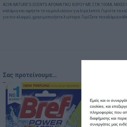
ALYA NATURE’S SCENTS ΑΡΩΜΑΤΙΚΟ ΧΩΡΟΥ ΜΕ ΣΤΙΚ 100ML MIXED BERRI
καλάμια και αφήστε τα να μουλιάσουν για λίγα λεπτά. Γυρίστε τα κ
για πιο ελαφρύ, χρησιμοποιήστε λιγότερα. Γυρίζετε τα καλάμια κάθ
Σας προτείνουμε...
Εμείς και οι συνεργ
cookies, και επεξε
πληροφορίες που απο
διαφήμισης και περι
συνεργάτες μας ενδέ