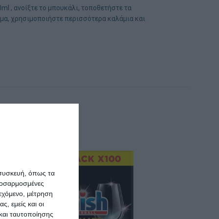
l , ανοίξτε το μπουκάλι, τοποθετήστε τα
ρωμα, χρησιμοποιήστε περισσότερα καλάμια και
 συσκευή, όπως τα
προσαρμοσμένες
ιεχόμενο, μέτρηση
ς, εμείς και οι
και ταυτοποίησης