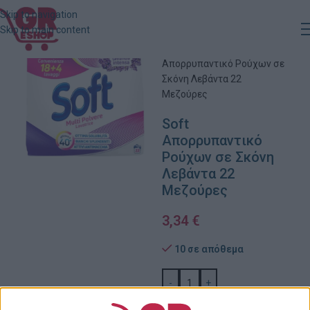
Skip to navigation
Skip to main content
Αρχική
»
Κατάστημα
»
Soft
Απορρυπαντικό Ρούχων σε
Σκόνη Λεβάντα 22
Μεζούρες
Soft
Απορρυπαντικό
Ρούχων σε Σκόνη
Λεβάντα 22
Μεζούρες
3,34
€
10 σε απόθεμα
-
+
ΠΡΟΣΘΉΚΗ ΣΤΟ