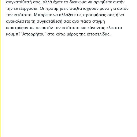
λεκέδες, όπως βρωμιά, λάσπη ή γρασίδι. Η εφαρμογή του
συγκατάθεσή σας, αλλά έχετε το δικαίωμα να αρνηθείτε αυτήν
την επεξεργασία. Οι προτιμήσεις σαςθα ισχύουν μόνο για αυτόν
απευθείας πάνω στους λεκέδες πριν από την πλύση δεν
τον ιστότοπο. Μπορείτε να αλλάξετε τις προτιμήσεις σας ή να
συνιστάται. Τοποθετήστε το στην ειδική θήκη ή κατευθείαν
ανακαλέσετε τη συγκατάθεσή σας ανά πάσα στιγμή
μέσα στον κάδο του πλυντηρίου σας χρησιμοποιώντας τη
επιστρέφοντας σε αυτόν τον ιστότοπο και κάνοντας κλικ στο
μεζούρα, ώστε να διαλυθεί πιο γρήγορα. Διαρκεί για 22
κουμπί "Απορρήτου" στο κάτω μέρος της ιστοσελίδας.
πλύσεις με τη δοσολογία να ορίζεται ως εξής, 1 μεζούρα
για 4 με 5kg ρούχα, 1 1/2 μεζούρα για 6 με 8kg ρούχα και
1/2 μεζούρα είναι αρκετή για το πλύσιμο στο χέρι, σε κάθε
πλύση.
Σας προτείνουμε...