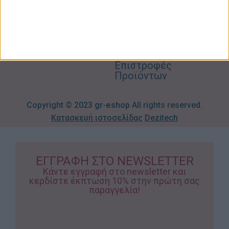
Βρεφικά
info@gr-
Πολιτική
Προσφορές
Απορρήτου
eshop.gr
Τρόποι
Πληρωμής
Επιστροφές
Προϊόντων
Copyright © 2023
gr-eshop
All rights reserved.
Κατασκευή ιστοσελίδας
Dezitech
ΕΓΓΡΑΦΗ ΣΤΟ NEWSLETTER
Κάντε εγγραφή στο newsletter και
κερδίστε έκπτωση 10% στην πρώτη σας
παραγγελία!