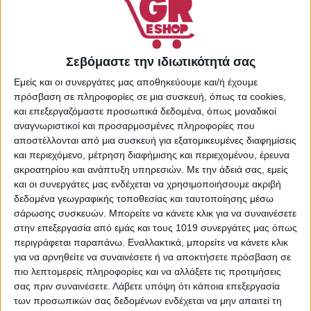
ΚΑΛΆΘΙ
Πρόσθήκη στην λίστα
επιθυμιών
Σεβόμαστε την ιδιωτικότητά σας
Κωδικός προϊόντος:
Εμείς και οι συνεργάτες μας αποθηκεύουμε και/ή έχουμε
23214269
πρόσβαση σε πληροφορίες σε μια συσκευή, όπως τα cookies,
Κατηγορίες:
Supermarket
,
και επεξεργαζόμαστε προσωπικά δεδομένα, όπως μοναδικοί
Απορρυπαντικά Ρούχων
,
αναγνωριστικοί και προσαρμοσμένες πληροφορίες που
Είδη Καθαρισμού &
αποστέλλονται από μια συσκευή για εξατομικευμένες διαφημίσεις
Οικιακής Χρήσης
,
Πλύσιμο
και περιεχόμενο, μέτρηση διαφήμισης και περιεχομένου, έρευνα
Ρούχων
ακροατηρίου και ανάπτυξη υπηρεσιών.
Με την άδειά σας, εμείς
Share:
και οι συνεργάτες μας ενδέχεται να χρησιμοποιήσουμε ακριβή
δεδομένα γεωγραφικής τοποθεσίας και ταυτοποίησης μέσω
σάρωσης συσκευών. Μπορείτε να κάνετε κλικ για να συναινέσετε
στην επεξεργασία από εμάς και τους 1019 συνεργάτες μας όπως
περιγράφεται παραπάνω. Εναλλακτικά, μπορείτε να κάνετε κλικ
ΠΕΡΙΓΡΑΦΉ
ΕΠΙΠΛΈΟΝ ΠΛΗΡΟΦΟΡΊΕΣ
για να αρνηθείτε να συναινέσετε ή να αποκτήσετε πρόσβαση σε
πιο λεπτομερείς πληροφορίες και να αλλάξετε τις προτιμήσεις
Το απορρυπαντικό ρούχων σε σκόνη της Soft με άρωμα
σας πριν συναινέσετε.
Λάβετε υπόψη ότι κάποια επεξεργασία
λεβάντα. διαλύεται σε ζεστό νερό και χρησιμοποιείται για
των προσωπικών σας δεδομένων ενδέχεται να μην απαιτεί τη