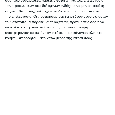
Κηροπήγια
,
Σπίτι - Κήπος
σας πριν συναινέσετε.
Λάβετε υπόψη ότι κάποια επεξεργασία
Share:
των προσωπικών σας δεδομένων ενδέχεται να μην απαιτεί τη
συγκατάθεσή σας, αλλά έχετε το δικαίωμα να αρνηθείτε αυτήν
την επεξεργασία. Οι προτιμήσεις σαςθα ισχύουν μόνο για αυτόν
τον ιστότοπο. Μπορείτε να αλλάξετε τις προτιμήσεις σας ή να
ανακαλέσετε τη συγκατάθεσή σας ανά πάσα στιγμή
ΠΕΡΙΓΡΑΦΉ
ΕΠΙΠΛΈΟΝ ΠΛΗΡΟΦΟΡΊΕΣ
επιστρέφοντας σε αυτόν τον ιστότοπο και κάνοντας κλικ στο
κουμπί "Απορρήτου" στο κάτω μέρος της ιστοσελίδας.
Το αρωματικό κερί σε βάζο της εταιρείας HF περιέχει
αιθέρια έλαια και το άρωμά του σας προσφέρει ένα
αίσθημα χαλάρωσης και ηρεμίας. Είναι αρκετά ασφαλές,
αφού δεν στάζει ούτε χύνεται, και όταν το κερί τελειώσει
μπορείτε να επαναχρησιμοποιήσετε το βάζο.
Βάρος: 250gr
Άρωμα: Λεβάντα και Λεμόνι