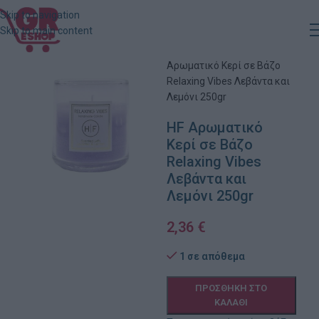
Skip to navigation
Skip to main content
Αρχική
»
Κατάστημα
»
HF
Αρωματικό Κερί σε Βάζο
Relaxing Vibes Λεβάντα και
Λεμόνι 250gr
HF Αρωματικό
Κερί σε Βάζο
Relaxing Vibes
Λεβάντα και
Λεμόνι 250gr
2,36
€
1 σε απόθεμα
ΠΡΟΣΘΉΚΗ ΣΤΟ
ΚΑΛΆΘΙ