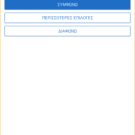
120x200x4εκ.
ΣΥΜΦΩΝΩ
ΠΕΡΙΣΣΟΤΕΡΕΣ ΕΠΙΛΟΓΕΣ
ΔΙΑΦΩΝΩ
ΕΓΓΡΑΦΗ ΣΤΟ
NEWSLETTER
Κάντε εγγραφή στο newsletter και
κερδίστε έκπτωση 10% στην πρώτη σας
παραγγελία!