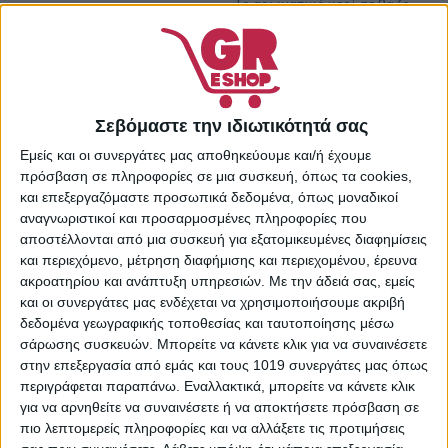
Το αρωματικό κερί σε βάζο
της εταιρείας HF περιέχει
αιθέρια έλαια και το άρωμά
του σας προσφέρει ένα
αίσθημα χαλάρωσης και
ηρεμίας. Είναι αρκετά
Σεβόμαστε την ιδιωτικότητά σας
ασφαλές, αφού δεν στάζει
Εμείς και οι συνεργάτες μας αποθηκεύουμε και/ή έχουμε
ούτε χύνεται, και όταν το
πρόσβαση σε πληροφορίες σε μια συσκευή, όπως τα cookies,
κερί τελειώσει μπορείτε να
και επεξεργαζόμαστε προσωπικά δεδομένα, όπως μοναδικοί
επαναχρησιμοποιήσετε το
αναγνωριστικοί και προσαρμοσμένες πληροφορίες που
βάζο.
αποστέλλονται από μια συσκευή για εξατομικευμένες διαφημίσεις
και περιεχόμενο, μέτρηση διαφήμισης και περιεχομένου, έρευνα
Βάρος: 250gr
ακροατηρίου και ανάπτυξη υπηρεσιών.
Με την άδειά σας, εμείς
Άρωμα: Λεβάντα και Λεμόνι
και οι συνεργάτες μας ενδέχεται να χρησιμοποιήσουμε ακριβή
Πρόσθήκη στην λίστα
επιθυμιών
δεδομένα γεωγραφικής τοποθεσίας και ταυτοποίησης μέσω
σάρωσης συσκευών. Μπορείτε να κάνετε κλικ για να συναινέσετε
Κωδικός προϊόντος:
στην επεξεργασία από εμάς και τους 1019 συνεργάτες μας όπως
34037301
περιγράφεται παραπάνω. Εναλλακτικά, μπορείτε να κάνετε κλικ
Κατηγορίες:
Κεριά
,
Κεριά &
για να αρνηθείτε να συναινέσετε ή να αποκτήσετε πρόσβαση σε
Αρωματικά Χώρου
,
Κεριά &
πιο λεπτομερείς πληροφορίες και να αλλάξετε τις προτιμήσεις