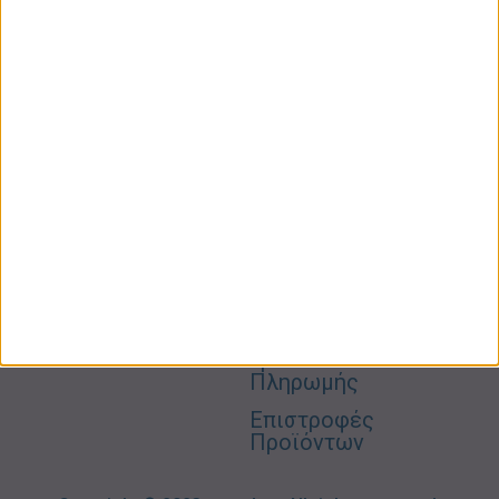
ΚΑΤΗΓΟΡΙΕΣ
ΠΛΗΡΟΦΟΡΙΕΣ
ΧΡΗΣΙΜΑ
Προσωπική
Ποιοι
Κατάστημα
Φροντίδα
Είμαστε
Ο
Σπίτι –
Επικοινωνία
Λογαριασμός
Κήπος
Μου
Blog
2310606082
Supermarket
Καλάθι
Όροι
Αγορών
Παιδικά –
Αποστολών
Βρεφικά
info@gr-
Πολιτική
Προσφορές
Απορρήτου
eshop.gr
Τρόποι
Πληρωμής
Επιστροφές
Προϊόντων