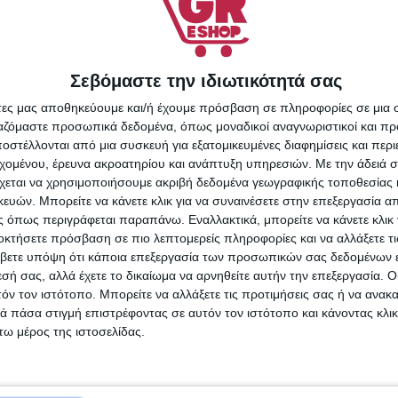
Σεβόμαστε την ιδιωτικότητά σας
adding producers
Como felt & wadding producer
άτες μας αποθηκεύουμε και/ή έχουμε πρόσβαση σε πληροφορίες σε μια
διπλο Ανατομικό
Ανώστρωμα Memory Foam 3
ργαζόμαστε προσωπικά δεδομένα, όπως μοναδικοί αναγνωριστικοί και 
0x200x28cm με
Διπλό Memory Foam με
στέλλονται από μια συσκευή για εξατομικευμένες διαφημίσεις και περ
τα Ελατήρια
Αποσπώμενο Κάλυμμα &
9,90
€
106,90
€
εχομένου, έρευνα ακροατηρίου και ανάπτυξη υπηρεσιών.
Με την άδειά σα
ON200160
Λάστιχα Εφαρμογής
χεται να χρησιμοποιήσουμε ακριβή δεδομένα γεωγραφικής τοποθεσίας 
ΑΛΆΘΙ
ΠΡΟΣΘΉΚΗ ΣΤΟ ΚΑΛΆΘΙ
ών. Μπορείτε να κάνετε κλικ για να συναινέσετε στην επεξεργασία απ
140x190x4εκ.
 όπως περιγράφεται παραπάνω. Εναλλακτικά, μπορείτε να κάνετε κλικ γ
οκτήσετε πρόσβαση σε πιο λεπτομερείς πληροφορίες και να αλλάξετε τι
βετε υπόψη ότι κάποια επεξεργασία των προσωπικών σας δεδομένων ε
εσή σας, αλλά έχετε το δικαίωμα να αρνηθείτε αυτήν την επεξεργασία. 
τόν τον ιστότοπο. Μπορείτε να αλλάξετε τις προτιμήσεις σας ή να ανακα
 πάσα στιγμή επιστρέφοντας σε αυτόν τον ιστότοπο και κάνοντας κλι
ω μέρος της ιστοσελίδας.