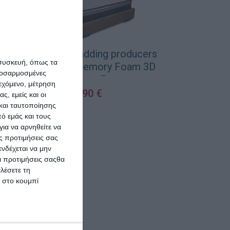
s
Como felt & wadding producers
 συσκευή, όπως τα
D
Ανώστρωμα Memory Foam 3D
προσαρμοσμένες
Μονό Memory Foam με
ιεχόμενο, μέτρηση
Αποσπώμενο Κάλυμμα &
69,90
€
ς, εμείς και οι
Λάστιχα Εφαρμογής
και ταυτοποίησης
ΠΡΟΣΘΉΚΗ ΣΤΟ ΚΑΛΆΘΙ
ό εμάς και τους
90x190x4εκ.
ια να αρνηθείτε να
ς προτιμήσεις σας
νδέχεται να μην
Οι προτιμήσεις σαςθα
λέσετε τη
κ στο κουμπί