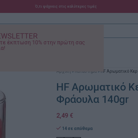
Ό,τι ψάχνεις στις καλύτερες τιμές
EWSLETTER
ίστε έκπτωση 10% στην πρώτη σας
α!
ά – Βρεφικά
Προσφορές
Αρχική
»
Κατάστημα
»
HF Αρωματικό Κερ
HF Αρωματικό Κε
Φράουλα 140gr
2,49
€
14 σε απόθεμα