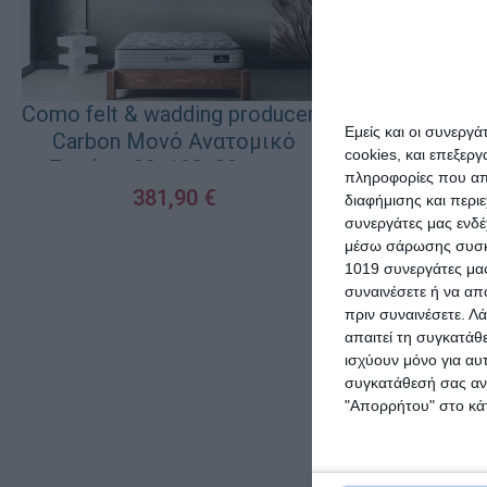
Como felt & wadding producers
Como felt & w
Εμείς και οι συνεργ
Carbon Μονό Ανατομικό
Carbon Υπέρ
cookies, και επεξε
Στρώμα 90x190x28cm με
Στρώμα 16
πληροφορίες που απο
Ανεξάρτητα Ελατήρια
Ανεξάρτη
381,90
€
55
διαφήμισης και περι
CARBON19090
CARB
συνεργάτες μας ενδέ
ΠΡΟΣΘΉΚΗ ΣΤΟ ΚΑΛΆΘΙ
ΠΡΟΣΘΉΚΗ ΣΤΟ Κ
μέσω σάρωσης συσκευ
1019 συνεργάτες μας
συναινέσετε ή να απ
πριν συναινέσετε.
Λά
απαιτεί τη συγκατάθ
ισχύουν μόνο για αυ
συγκατάθεσή σας ανά
"Απορρήτου" στο κάτ