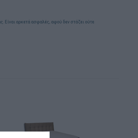
ς. Είναι αρκετά ασφαλές, αφού δεν στάζει ούτε