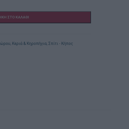
ΚΗ ΣΤΟ ΚΑΛΆΘΙ
Χώρου
,
Κεριά & Κηροπήγια
,
Σπίτι - Κήπος