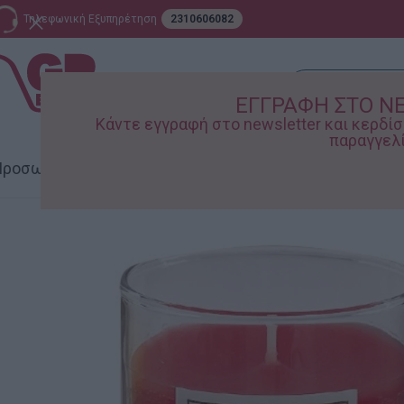
Τηλεφωνική Εξυπηρέτηση
2310606082
ΕΓΓΡΑΦΗ ΣΤΟ N
Κάντε εγγραφή στο newsletter και κερδ
παραγγελί
ροσωπική Φροντίδα
Σπίτι – Κήπος
Supermarket
Παιδικ