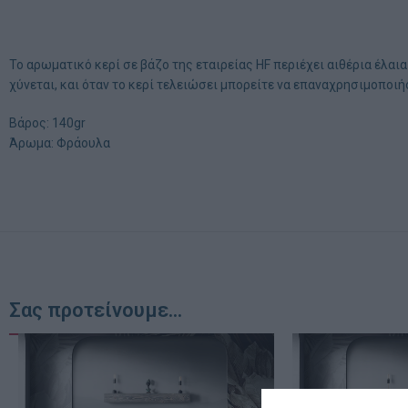
Το αρωματικό κερί σε βάζο της εταιρείας HF περιέχει αιθέρια έλα
χύνεται, και όταν το κερί τελειώσει μπορείτε να επαναχρησιμοποιή
Βάρος: 140gr
Άρωμα: Φράουλα
Σας προτείνουμε...