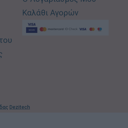
Καλάθι Αγορών
του
ς
ίδας
Dezitech