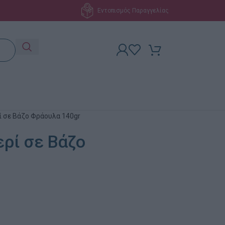
Εντοπισμός Παραγγελίας
ί σε Βάζο Φράουλα 140gr
ρί σε Βάζο