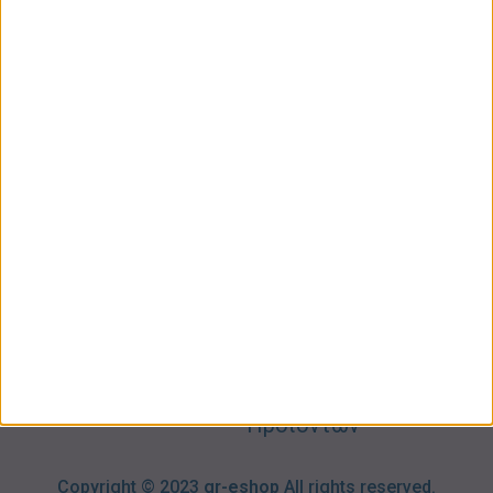
ΚΑΤΗΓΟΡΙΕΣ
ΠΛΗΡΟΦΟΡΙΕΣ
ΧΡΗΣΙΜΑ
Προσωπική
Ποιοι
Κατάστημα
Φροντίδα
Είμαστε
Ο
Σπίτι –
Επικοινωνία
Λογαριασμός
Κήπος
Μου
Blog
2310606082
Supermarket
Καλάθι
Όροι
Αγορών
Παιδικά –
Αποστολών
Βρεφικά
info@gr-
Πολιτική
Προσφορές
Απορρήτου
eshop.gr
Τρόποι
Πληρωμής
Επιστροφές
Προϊόντων
Copyright © 2023
gr-eshop
All rights reserved.