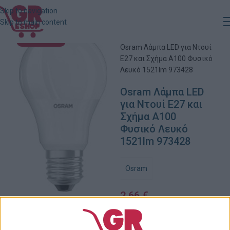
Skip to navigation
Skip to main content
Αρχική
»
Κατάστημα
»
ΕΞΑΝΤΛΗΜΈΝΟ
Osram Λάμπα LED για Ντουί
E27 και Σχήμα A100 Φυσικό
Λευκό 1521lm 973428
Osram Λάμπα LED
για Ντουί E27 και
Σχήμα A100
Φυσικό Λευκό
1521lm 973428
Osram
2,66
€
Εξαντλημένο
Πρόσθήκη στην λίστα