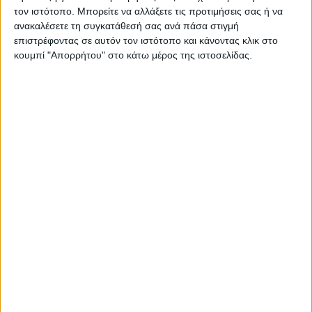
τον ιστότοπο. Μπορείτε να αλλάξετε τις προτιμήσεις σας ή να
ανακαλέσετε τη συγκατάθεσή σας ανά πάσα στιγμή
επιστρέφοντας σε αυτόν τον ιστότοπο και κάνοντας κλικ στο
κουμπί "Απορρήτου" στο κάτω μέρος της ιστοσελίδας.
Como felt &
wadding producers
Carbon Μονό
Como felt &
Ανατομικό Στρώμα
381,90
€
wadding producers
wa
90x190x28cm με
ΠΡΟΣΘΉΚΗ ΣΤΟ ΚΑΛΆΘΙ
Ανώστρωμα
Ανεξάρτητα
Bamboo Διπλό
B
108,90
€
Ελατήρια
Memory Foam με
Ί
CARBON19090
ΠΡΟΣΘΉΚΗ ΣΤΟ ΚΑΛΆΘΙ
Π
Ίνες Μπαμπού ,
Αποσπώμενο
Κάλυμμα & Λάστιχα
Εφαρμογής
140x190x4εκ.