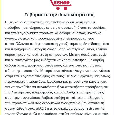
επιθυμιών
Κωδικός προϊόντος:
Σεβόμαστε την ιδιωτικότητά σας
19776493
Κατηγορίες:
Λάμπες
,
Εμείς και οι συνεργάτες μας αποθηκεύουμε και/ή έχουμε
Λάμπες LED
,
Σπίτι - Κήπος
,
πρόσβαση σε πληροφορίες σε μια συσκευή, όπως τα cookies,
και επεξεργαζόμαστε προσωπικά δεδομένα, όπως μοναδικοί
Φωτισμός - Λάμπες
Share:
αναγνωριστικοί και προσαρμοσμένες πληροφορίες που
αποστέλλονται από μια συσκευή για εξατομικευμένες διαφημίσεις
και περιεχόμενο, μέτρηση διαφήμισης και περιεχομένου, έρευνα
ακροατηρίου και ανάπτυξη υπηρεσιών.
Με την άδειά σας, εμείς
και οι συνεργάτες μας ενδέχεται να χρησιμοποιήσουμε ακριβή
ΕΠΙΠΛΈΟΝ ΠΛΗΡΟΦΟΡΊΕΣ
δεδομένα γεωγραφικής τοποθεσίας και ταυτοποίησης μέσω
σάρωσης συσκευών. Μπορείτε να κάνετε κλικ για να συναινέσετε
στην επεξεργασία από εμάς και τους 1019 συνεργάτες μας όπως
περιγράφεται παραπάνω. Εναλλακτικά, μπορείτε να κάνετε κλικ
ΚΑΤΑΣΚΕΥΑΣΤΉΣ
Osram
για να αρνηθείτε να συναινέσετε ή να αποκτήσετε πρόσβαση σε
πιο λεπτομερείς πληροφορίες και να αλλάξετε τις προτιμήσεις
σας πριν συναινέσετε.
Λάβετε υπόψη ότι κάποια επεξεργασία
των προσωπικών σας δεδομένων ενδέχεται να μην απαιτεί τη
συγκατάθεσή σας, αλλά έχετε το δικαίωμα να αρνηθείτε αυτήν
Σας προτείνουμε...
την επεξεργασία. Οι προτιμήσεις σαςθα ισχύουν μόνο για αυτόν