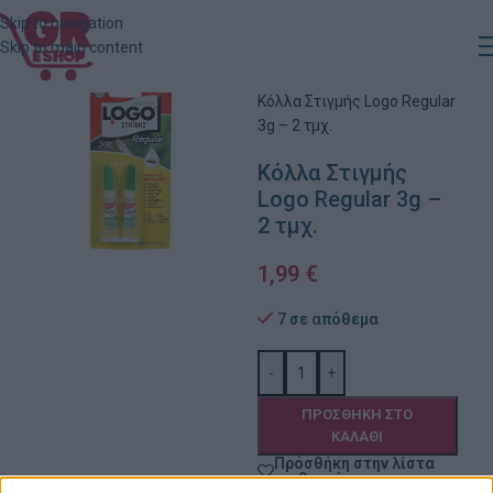
Skip to navigation
Skip to main content
Αρχική
»
Κατάστημα
»
Κόλλα Στιγμής Logo Regular
3g – 2 τμχ.
Κόλλα Στιγμής
Logo Regular 3g –
2 τμχ.
1,99
€
7 σε απόθεμα
-
+
ΠΡΟΣΘΉΚΗ ΣΤΟ
ΚΑΛΆΘΙ
Πρόσθήκη στην λίστα
επιθυμιών