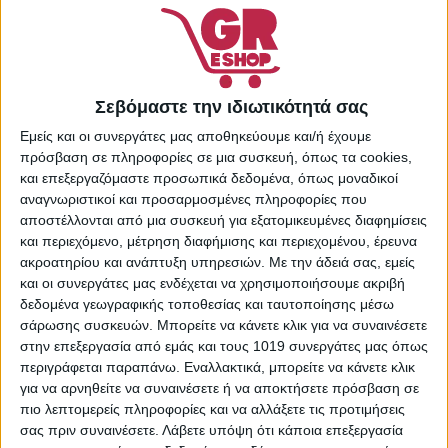
Κωδικός προϊόντος:
1233984
Κατηγορίες:
Είδη Γραφείου
,
Σπίτι - Κήπος
Σεβόμαστε την ιδιωτικότητά σας
Share:
Εμείς και οι συνεργάτες μας αποθηκεύουμε και/ή έχουμε
πρόσβαση σε πληροφορίες σε μια συσκευή, όπως τα cookies,
και επεξεργαζόμαστε προσωπικά δεδομένα, όπως μοναδικοί
αναγνωριστικοί και προσαρμοσμένες πληροφορίες που
ΕΠΙΠΛΈΟΝ ΠΛΗΡΟΦΟΡΊΕΣ
αποστέλλονται από μια συσκευή για εξατομικευμένες διαφημίσεις
και περιεχόμενο, μέτρηση διαφήμισης και περιεχομένου, έρευνα
ακροατηρίου και ανάπτυξη υπηρεσιών.
Με την άδειά σας, εμείς
και οι συνεργάτες μας ενδέχεται να χρησιμοποιήσουμε ακριβή
ΒΆΡΟΣ
0,100 κ.
δεδομένα γεωγραφικής τοποθεσίας και ταυτοποίησης μέσω
σάρωσης συσκευών. Μπορείτε να κάνετε κλικ για να συναινέσετε
στην επεξεργασία από εμάς και τους 1019 συνεργάτες μας όπως
περιγράφεται παραπάνω. Εναλλακτικά, μπορείτε να κάνετε κλικ
ΔΙΑΘΕΣΙΜΌΤΗΤΑ
Express παράδοση
για να αρνηθείτε να συναινέσετε ή να αποκτήσετε πρόσβαση σε
πιο λεπτομερείς πληροφορίες και να αλλάξετε τις προτιμήσεις
σας πριν συναινέσετε.
Λάβετε υπόψη ότι κάποια επεξεργασία