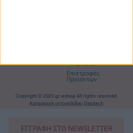
Σπίτι –
Επικοινωνία
Λογαριασμός
Κήπος
Μου
Blog
2310606082
Supermarket
Καλάθι
Όροι
Αγορών
Παιδικά –
Αποστολών
Βρεφικά
info@gr-
Πολιτική
Προσφορές
Απορρήτου
eshop.gr
Τρόποι
Πληρωμής
Επιστροφές
Προϊόντων
Copyright © 2023
gr-eshop
All rights reserved.
Κατασκευή ιστοσελίδας
Dezitech
ΕΓΓΡΑΦΗ ΣΤΟ NEWSLETTER