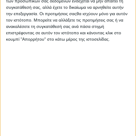
των προσωπικών σας δεδομένων ενδέχεται να μην απαιτεί τη
συγκατάθεσή σας, αλλά έχετε το δικαίωμα να αρνηθείτε αυτήν
Σας προτείνουμε...
την επεξεργασία. Οι προτιμήσεις σαςθα ισχύουν μόνο για αυτόν
τον ιστότοπο. Μπορείτε να αλλάξετε τις προτιμήσεις σας ή να
ανακαλέσετε τη συγκατάθεσή σας ανά πάσα στιγμή
επιστρέφοντας σε αυτόν τον ιστότοπο και κάνοντας κλικ στο
κουμπί "Απορρήτου" στο κάτω μέρος της ιστοσελίδας.
wa
Como felt &
Como felt &
M
wadding producers
wadding producers
Π
Ανώστρωμα
Ανώστρωμα Cool
Bamboo Μονό με
COOLGEL200120
80,90
€
99,90
€
Ίνες Μπαμπού &
Ημίδιπλο Memory
Κά
ΠΡΟΣΘΉΚΗ ΣΤΟ ΚΑΛΆΘΙ
ΠΡΟΣΘΉΚΗ ΣΤΟ ΚΑΛΆΘΙ
Αποσπώμενο
Foam με
Κάλυμμα
Αποσπώμενο
90x200x4εκ.
Κάλυμμα & Λάστιχα