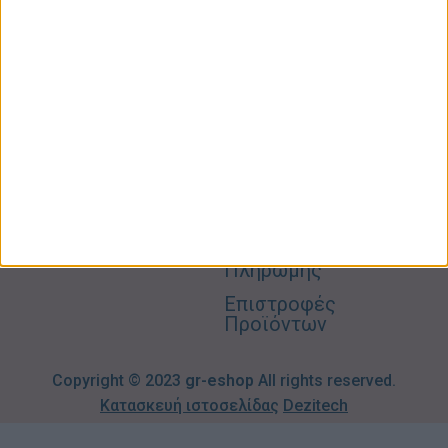
Προσωπική
Ποιοι
Κατάστημα
Φροντίδα
Είμαστε
Ο
Σπίτι –
Επικοινωνία
Λογαριασμός
Κήπος
Μου
Blog
2310606082
Supermarket
Καλάθι
Όροι
Αγορών
Παιδικά –
Αποστολών
Βρεφικά
info@gr-
Πολιτική
Προσφορές
Απορρήτου
eshop.gr
Τρόποι
Πληρωμής
Επιστροφές
Προϊόντων
Copyright © 2023
gr-eshop
All rights reserved.
Κατασκευή ιστοσελίδας
Dezitech