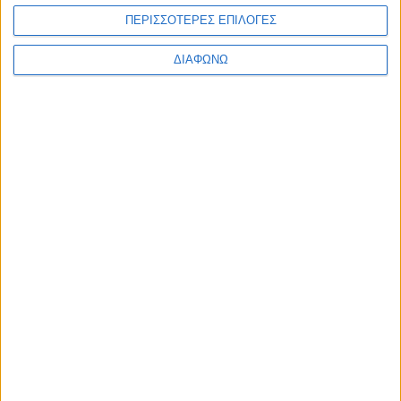
Bottle 125ml
Care 15ml
ΠΡΟΣΘΉΚΗ ΣΤΟ ΚΑΛΆΘΙ
ΠΕΡΙΣΣΟΤΕΡΕΣ ΕΠΙΛΟΓΕΣ
7,73
€
ΔΙΑΦΩΝΩ
ΠΡΟΣΘΉΚΗ ΣΤΟ ΚΑΛΆΘΙ
ΕΓΓΡΑΦΗ ΣΤΟ
NEWSLETTER
Κάντε εγγραφή στο newsletter και
κερδίστε έκπτωση 10% στην πρώτη σας
παραγγελία!
ΚΑΤΗΓΟΡΙΕΣ
ΠΛΗΡΟΦΟΡΙΕΣ
ΧΡΗΣΙΜΑ