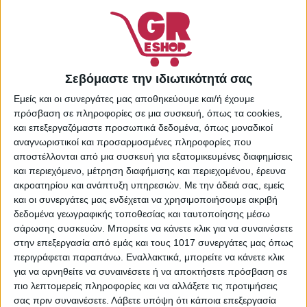
Nivea
10,73
€
Εξαντλημένο
Σεβόμαστε την ιδιωτικότητά σας
Πρόσθήκη στην λίστα
επιθυμιών
Εμείς και οι συνεργάτες μας αποθηκεύουμε και/ή έχουμε
πρόσβαση σε πληροφορίες σε μια συσκευή, όπως τα cookies,
Κωδικός προϊόντος:
και επεξεργαζόμαστε προσωπικά δεδομένα, όπως μοναδικοί
48825008
αναγνωριστικοί και προσαρμοσμένες πληροφορίες που
Κατηγορίες:
Κρέμες
αποστέλλονται από μια συσκευή για εξατομικευμένες διαφημίσεις
Προσώπου
,
Περιποίηση
και περιεχόμενο, μέτρηση διαφήμισης και περιεχομένου, έρευνα
Προσώπου
,
Προσωπική
ακροατηρίου και ανάπτυξη υπηρεσιών.
Με την άδειά σας, εμείς
Φροντίδα
και οι συνεργάτες μας ενδέχεται να χρησιμοποιήσουμε ακριβή
Share:
δεδομένα γεωγραφικής τοποθεσίας και ταυτοποίησης μέσω
σάρωσης συσκευών. Μπορείτε να κάνετε κλικ για να συναινέσετε
στην επεξεργασία από εμάς και τους 1017 συνεργάτες μας όπως
περιγράφεται παραπάνω. Εναλλακτικά, μπορείτε να κάνετε κλικ
για να αρνηθείτε να συναινέσετε ή να αποκτήσετε πρόσβαση σε
ΠΕΡΙΓΡΑΦΉ
ΕΠΙΠΛΈΟΝ ΠΛΗΡΟΦΟΡΊΕΣ
πιο λεπτομερείς πληροφορίες και να αλλάξετε τις προτιμήσεις
σας πριν συναινέσετε.
Λάβετε υπόψη ότι κάποια επεξεργασία