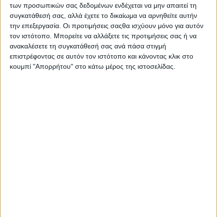
των προσωπικών σας δεδομένων ενδέχεται να μην απαιτεί τη
Κρέμα ημέρας προσώπου με αντιηλιακή προστασία, δρα
συγκατάθεσή σας, αλλά έχετε το δικαίωμα να αρνηθείτε αυτήν
εντατικά κατά των ρυτίδων και βελτιώνει την
την επεξεργασία. Οι προτιμήσεις σαςθα ισχύουν μόνο για αυτόν
ελαστικότητα της επιδερμίδας.
τον ιστότοπο. Μπορείτε να αλλάξετε τις προτιμήσεις σας ή να
ανακαλέσετε τη συγκατάθεσή σας ανά πάσα στιγμή
επιστρέφοντας σε αυτόν τον ιστότοπο και κάνοντας κλικ στο
κουμπί "Απορρήτου" στο κάτω μέρος της ιστοσελίδας.
Σας προτείνουμε...