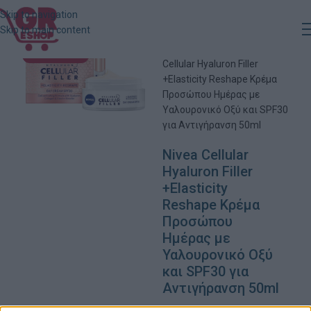
Skip to navigation
Skip to main content
Αρχική
»
Κατάστημα
»
Nivea
ΕΞΑΝΤΛΗΜΈΝΟ
Cellular Hyaluron Filler
+Elasticity Reshape Κρέμα
Προσώπου Ημέρας με
Υαλουρονικό Οξύ και SPF30
για Αντιγήρανση 50ml
Nivea Cellular
Hyaluron Filler
+Elasticity
Reshape Κρέμα
Προσώπου
Ημέρας με
Υαλουρονικό Οξύ
και SPF30 για
Αντιγήρανση 50ml