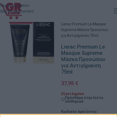
Skip to navigation
Skip to main content
Αρχική
»
Κατάστημα
»
ΕΞΑΝΤΛΗΜΈΝΟ
Lierac Premium Le Masque
Supreme Μάσκα Προσώπου
για Αντιγήρανση 75ml
Lierac Premium Le
Masque Supreme
Μάσκα Προσώπου
για Αντιγήρανση
75ml
37,95
€
Εξαντλημένο
Πρόσθήκη στην λίστα
επιθυμιών
Κωδικός προϊόντος: