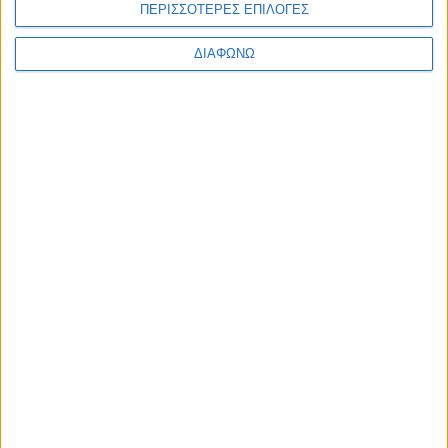
ΠΕΡΙΣΣΟΤΕΡΕΣ ΕΠΙΛΟΓΕΣ
7,73
€
ΠΡΟΣΘΉΚΗ ΣΤΟ ΚΑΛΆΘΙ
ΔΙΑΦΩΝΩ
ΕΓΓΡΑΦΗ ΣΤΟ
NEWSLETTER
Κάντε εγγραφή στο newsletter και
κερδίστε έκπτωση 10% στην πρώτη σας
παραγγελία!
ΚΑΤΗΓΟΡΙΕΣ
ΠΛΗΡΟΦΟΡΙΕΣ
ΧΡΗΣΙΜΑ
Προσωπική
Ποιοι
Κατάστημα