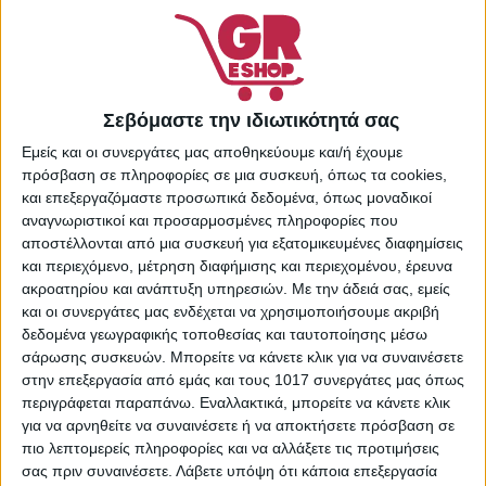
48879962
Κατηγορίες:
Κρέμες
Προσώπου
,
Προσωπική
Φροντίδα
Share:
Σεβόμαστε την ιδιωτικότητά σας
Εμείς και οι συνεργάτες μας αποθηκεύουμε και/ή έχουμε
πρόσβαση σε πληροφορίες σε μια συσκευή, όπως τα cookies,
και επεξεργαζόμαστε προσωπικά δεδομένα, όπως μοναδικοί
ΠΕΡΙΓΡΑΦΉ
ΕΠΙΠΛΈΟΝ ΠΛΗΡΟΦΟΡΊΕΣ
αναγνωριστικοί και προσαρμοσμένες πληροφορίες που
αποστέλλονται από μια συσκευή για εξατομικευμένες διαφημίσεις
και περιεχόμενο, μέτρηση διαφήμισης και περιεχομένου, έρευνα
Μάσκα προσώπου της Lierac, η οποία έχει πλούσια
ακροατηρίου και ανάπτυξη υπηρεσιών.
Με την άδειά σας, εμείς
σύνθεση και είναι κατάλληλη για κανονικές, ξηρές, καθώς
και οι συνεργάτες μας ενδέχεται να χρησιμοποιήσουμε ακριβή
και αφυδατωμένες επιδερμίδες. Εφαρμόζεται στο
δεδομένα γεωγραφικής τοποθεσίας και ταυτοποίησης μέσω
πρόσωπο και χρειάζεται ξέβγαλμα με νερό για τυχόν
σάρωσης συσκευών. Μπορείτε να κάνετε κλικ για να συναινέσετε
υπολείμματα της μάσκας που δεν έχουν απορροφηθεί.
στην επεξεργασία από εμάς και τους 1017 συνεργάτες μας όπως
Χάρη στη σύνθεσή της με αυξημένη περιεκτικότητα σε
περιγράφεται παραπάνω. Εναλλακτικά, μπορείτε να κάνετε κλικ
συστατικά, εισχωρεί στις ανώτερες στοιβάδες του
για να αρνηθείτε να συναινέσετε ή να αποκτήσετε πρόσβαση σε
δέρματος παρέχοντας αντιγηραντική προστασία στην
πιο λεπτομερείς πληροφορίες και να αλλάξετε τις προτιμήσεις
επιδερμίδα.
σας πριν συναινέσετε.
Λάβετε υπόψη ότι κάποια επεξεργασία