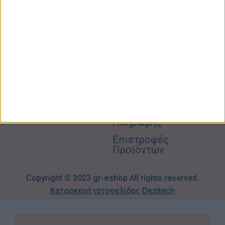
Φροντίδα
Είμαστε
Ο
Σπίτι –
Επικοινωνία
Λογαριασμός
Κήπος
Μου
Blog
2310606082
Supermarket
Καλάθι
Όροι
Αγορών
Παιδικά –
Αποστολών
Βρεφικά
info@gr-
Πολιτική
Προσφορές
Απορρήτου
eshop.gr
Τρόποι
Πληρωμής
Επιστροφές
Προϊόντων
Copyright © 2023
gr-eshop
All rights reserved.
Κατασκευή ιστοσελίδας
Dezitech