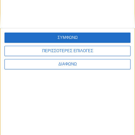
ΣΥΜΦΩΝΩ
NX Beauty
Professional Lip
ΠΕΡΙΣΣΟΤΕΡΕΣ ΕΠΙΛΟΓΕΣ
Pencil 208
Rosewood
ΔΙΑΦΩΝΩ
2,00
€
ΠΡΟΣΘΉΚΗ ΣΤΟ ΚΑΛΆΘΙ