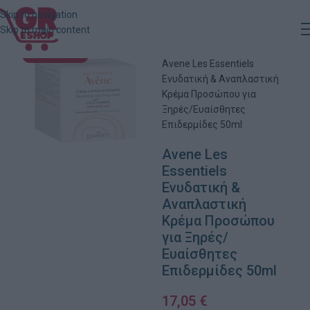
Skip to navigation
Skip to main content
Αρχική
»
Κατάστημα
»
ΕΞΑΝΤΛΗΜΈΝΟ
Avene Les Essentiels
Ενυδατική & Αναπλαστική
Κρέμα Προσώπου για
Ξηρές/Ευαίσθητες
Επιδερμίδες 50ml
Avene Les
Essentiels
Ενυδατική &
Αναπλαστική
Κρέμα Προσώπου
για Ξηρές/
Ευαίσθητες
Επιδερμίδες 50ml
17,05
€