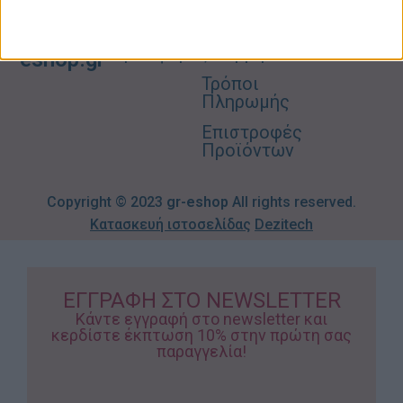
Παιδικά –
Αποστολών
Βρεφικά
info@gr-
Πολιτική
Προσφορές
Απορρήτου
eshop.gr
Τρόποι
Πληρωμής
Επιστροφές
Προϊόντων
Copyright © 2023
gr-eshop
All rights reserved.
Κατασκευή ιστοσελίδας
Dezitech
ΕΓΓΡΑΦΗ ΣΤΟ NEWSLETTER
Κάντε εγγραφή στο newsletter και
κερδίστε έκπτωση 10% στην πρώτη σας
παραγγελία!