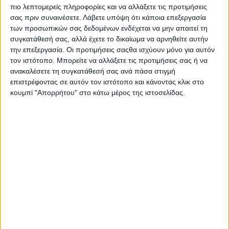
Οφέλη
πιο λεπτομερείς πληροφορίες και να αλλάξετε τις προτιμήσεις
Ένα φυσικό εκχύλισμα κόκκινων φρούτων, booster των
σας πριν συναινέσετε.
Λάβετε υπόψη ότι κάποια επεξεργασία
κυττάρων του δέρματος, συνδυασμένο με μια σταθερή
των προσωπικών σας δεδομένων ενδέχεται να μην απαιτεί τη
μορφή αντι-οξειδωτικής βιταμίνης E. Το δέρμα είναι
συγκατάθεσή σας, αλλά έχετε το δικαίωμα να αρνηθείτε αυτήν
προστατευμένο.
την επεξεργασία. Οι προτιμήσεις σαςθα ισχύουν μόνο για αυτόν
Μια απολαυστική υφή που θρέφει το ξηρό δέρμα χάρη στη
τον ιστότοπο. Μπορείτε να αλλάξετε τις προτιμήσεις σας ή να
σύνθεσή του πλούσια σε ένα μη λιπαρό πέπλο απαλότητας
ανακαλέσετε τη συγκατάθεσή σας ανά πάσα στιγμή
στην επιδερμίδα.
επιστρέφοντας σε αυτόν τον ιστότοπο και κάνοντας κλικ στο
Το Ιαματικό Νερό της Avene καταπραϋντικό και
κουμπί "Απορρήτου" στο κάτω μέρος της ιστοσελίδας.
απαλύντικό.
Οδηγίες Χρήσης
Εφαρμόστε την κρέμα αναζωογόνησης το πρωί και/ή το
βράδυ σε πρόσωπο και λαιμό αφού πρώτα το καθαρίσετε
καλά.
Αποφύγετε την επαφή με τα μάτια.