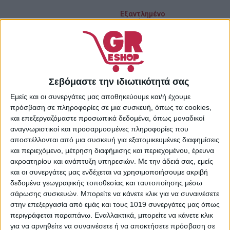
Εξαντλημένο
Πρόσθήκη στην λίστα
επιθυμιών
Κωδικός προϊόντος:
48737669
Κατηγορίες:
Κρέμες
Σεβόμαστε την ιδιωτικότητά σας
Προσώπου
,
Περιποίηση
Προσώπου
,
Προσωπική
Εμείς και οι συνεργάτες μας αποθηκεύουμε και/ή έχουμε
Φροντίδα
πρόσβαση σε πληροφορίες σε μια συσκευή, όπως τα cookies,
Share:
και επεξεργαζόμαστε προσωπικά δεδομένα, όπως μοναδικοί
αναγνωριστικοί και προσαρμοσμένες πληροφορίες που
αποστέλλονται από μια συσκευή για εξατομικευμένες διαφημίσεις
και περιεχόμενο, μέτρηση διαφήμισης και περιεχομένου, έρευνα
ακροατηρίου και ανάπτυξη υπηρεσιών.
Με την άδειά σας, εμείς
ΠΕΡΙΓΡΑΦΉ
ΕΠΙΠΛΈΟΝ ΠΛΗΡΟΦΟΡΊΕΣ
και οι συνεργάτες μας ενδέχεται να χρησιμοποιήσουμε ακριβή
δεδομένα γεωγραφικής τοποθεσίας και ταυτοποίησης μέσω
σάρωσης συσκευών. Μπορείτε να κάνετε κλικ για να συναινέσετε
Μια κρεμώδης υφή για το ξηρό δέρμα, με μαλακτικά έλαια
στην επεξεργασία από εμάς και τους 1019 συνεργάτες μας όπως
που χαρίζουν άνεση.
περιγράφεται παραπάνω. Εναλλακτικά, μπορείτε να κάνετε κλικ
για να αρνηθείτε να συναινέσετε ή να αποκτήσετε πρόσβαση σε