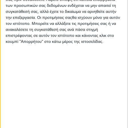
ελαστικότητά του. Παράλληλα, μειώνει τις γραμμές και τις
των προσωπικών σας δεδομένων ενδέχεται να μην απαιτεί τη
λεπτές ρυτίδες και προστατεύει από τη δερματική
συγκατάθεσή σας, αλλά έχετε το δικαίωμα να αρνηθείτε αυτήν
γήρανση. Με ελαφρύ χρώμα που προσαρμόζεται στον τόνο
την επεξεργασία. Οι προτιμήσεις σαςθα ισχύουν μόνο για αυτόν
κάθε επιδερμίδας για φυσική κάλυψη και ομοιόμορφο,
τον ιστότοπο. Μπορείτε να αλλάξετε τις προτιμήσεις σας ή να
φωτεινό αποτέλεσμα. Αποκτήστε αμέσως ένα
ανακαλέσετε τη συγκατάθεσή σας ανά πάσα στιγμή
αναζωογονημένο, ξεκούραστο και λαμπερό βλέμμα.
επιστρέφοντας σε αυτόν τον ιστότοπο και κάνοντας κλικ στο
κουμπί "Απορρήτου" στο κάτω μέρος της ιστοσελίδας.
Οι χρήστες που το έχουν αγοράσει το ξεχωρίζουν κυρίως
γιατί η συσκευασία της είναι πρακτική.
Σας προτείνουμε...