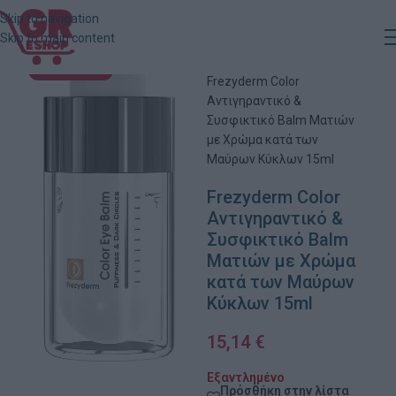
Skip to navigation
Skip to main content
Αρχική
»
Κατάστημα
»
ΕΞΑΝΤΛΗΜΈΝΟ
Frezyderm Color
Αντιγηραντικό &
Συσφικτικό Balm Ματιών
με Χρώμα κατά των
Μαύρων Κύκλων 15ml
Frezyderm Color
Αντιγηραντικό &
Συσφικτικό Balm
Ματιών με Χρώμα
κατά των Μαύρων
Κύκλων 15ml
15,14
€
Εξαντλημένο
Πρόσθήκη στην λίστα