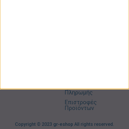
ΚΑΤΗΓΟΡΙΕΣ
ΠΛΗΡΟΦΟΡΙΕΣ
ΧΡΗΣΙΜΑ
Προσωπική
Ποιοι
Κατάστημα
Φροντίδα
Είμαστε
Ο
Σπίτι –
Επικοινωνία
Λογαριασμός
Κήπος
Μου
Blog
2310606082
Supermarket
Καλάθι
Όροι
Αγορών
Παιδικά –
Αποστολών
Βρεφικά
info@gr-
Πολιτική
Προσφορές
Απορρήτου
eshop.gr
Τρόποι
Πληρωμής
Επιστροφές
Προϊόντων
Copyright © 2023
gr-eshop
All rights reserved.