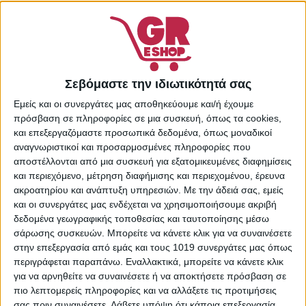
επιθυμιών
Κωδικός προϊόντος:
13808591
Κατηγορίες:
Κρέμες
Ματιών
,
Περιποίηση
Σεβόμαστε την ιδιωτικότητά σας
Προσώπου
,
Προσωπική
Εμείς και οι συνεργάτες μας αποθηκεύουμε και/ή έχουμε
Φροντίδα
πρόσβαση σε πληροφορίες σε μια συσκευή, όπως τα cookies,
Share:
και επεξεργαζόμαστε προσωπικά δεδομένα, όπως μοναδικοί
αναγνωριστικοί και προσαρμοσμένες πληροφορίες που
αποστέλλονται από μια συσκευή για εξατομικευμένες διαφημίσεις
και περιεχόμενο, μέτρηση διαφήμισης και περιεχομένου, έρευνα
ακροατηρίου και ανάπτυξη υπηρεσιών.
Με την άδειά σας, εμείς
ΠΕΡΙΓΡΑΦΉ
ΕΠΙΠΛΈΟΝ ΠΛΗΡΟΦΟΡΊΕΣ
και οι συνεργάτες μας ενδέχεται να χρησιμοποιήσουμε ακριβή
δεδομένα γεωγραφικής τοποθεσίας και ταυτοποίησης μέσω
Απαλή έγχρωμη κρέμα που
καταπολεμά τους μαύρους
σάρωσης συσκευών. Μπορείτε να κάνετε κλικ για να συναινέσετε
κύκλους
, τις
σακούλες
και τη
θαμπή όψη
της επιδερμίδας
στην επεξεργασία από εμάς και τους 1019 συνεργάτες μας όπως
στην περιοχή γύρω από τα μάτια. Βελτιώνει τη
περιγράφεται παραπάνω. Εναλλακτικά, μπορείτε να κάνετε κλικ
για να αρνηθείτε να συναινέσετε ή να αποκτήσετε πρόσβαση σε
μικροκυκλοφορία και παρεμποδίζει το σχηματισμό
πιο λεπτομερείς πληροφορίες και να αλλάξετε τις προτιμήσεις
οιδήματος, συσφίγγει το δέρμα τοπικά και αυξάνει την
σας πριν συναινέσετε.
Λάβετε υπόψη ότι κάποια επεξεργασία