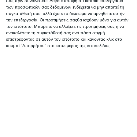
σας πριν συναινέσετε.
Λάβετε υπόψη ότι κάποια επεξεργασία
προϊόντος.
των προσωπικών σας δεδομένων ενδέχεται να μην απαιτεί τη
συγκατάθεσή σας, αλλά έχετε το δικαίωμα να αρνηθείτε αυτήν
Είδος: Μόνιμη Βαφή
την επεξεργασία. Οι προτιμήσεις σαςθα ισχύουν μόνο για αυτόν
Απόχρωση: Ξανθό
τον ιστότοπο. Μπορείτε να αλλάξετε τις προτιμήσεις σας ή να
Οι χρήστες που το έχουν αγοράσει το ξεχωρίζουν κυρίως
ανακαλέσετε τη συγκατάθεσή σας ανά πάσα στιγμή
γιατί προσφέρει ικανοποιητική κάλυψη και έχει διάρκεια
επιστρέφοντας σε αυτόν τον ιστότοπο και κάνοντας κλικ στο
το αποτέλεσμα.
κουμπί "Απορρήτου" στο κάτω μέρος της ιστοσελίδας.
Σας προτείνουμε...