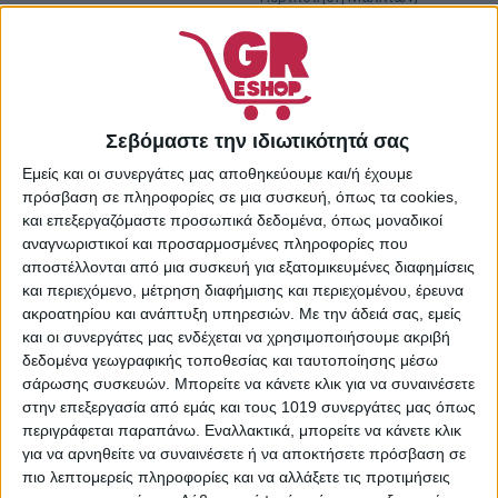
Προσωπική Φροντίδα
Share:
Σεβόμαστε την ιδιωτικότητά σας
ΠΕΡΙΓΡΑΦΉ
ΕΠΙΠΛΈΟΝ ΠΛΗΡΟΦΟΡΊΕΣ
Εμείς και οι συνεργάτες μας αποθηκεύουμε και/ή έχουμε
πρόσβαση σε πληροφορίες σε μια συσκευή, όπως τα cookies,
και επεξεργαζόμαστε προσωπικά δεδομένα, όπως μοναδικοί
Σετ μόνιμης βαφής μαλλιών της Farcom σε ξανθή
αναγνωριστικοί και προσαρμοσμένες πληροφορίες που
απόχρωση, που επιτρέπει σε σημαντικό βαθμό την αλλαγή
αποστέλλονται από μια συσκευή για εξατομικευμένες διαφημίσεις
χρώματος στα μαλλιά, καλύπτοντας τις λευκές τρίχες και
και περιεχόμενο, μέτρηση διαφήμισης και περιεχομένου, έρευνα
χαρίζοντας διάρκεια.
ακροατηρίου και ανάπτυξη υπηρεσιών.
Με την άδειά σας, εμείς
Extra tips για την εφαρμογή της βαφής:
και οι συνεργάτες μας ενδέχεται να χρησιμοποιήσουμε ακριβή
Tip 1: Εφάρμοσε τη βαφή σε μαλλιά άλουστα για
δεδομένα γεωγραφικής τοποθεσίας και ταυτοποίησης μέσω
τουλάχιστον 2 μέρες ώστε να αποφύγεις τυχόν κοκκινίλες
σάρωσης συσκευών. Μπορείτε να κάνετε κλικ για να συναινέσετε
και ευαισθησίες, καθώς τα έλαια του τριχωτού
στην επεξεργασία από εμάς και τους 1019 συνεργάτες μας όπως
λειτουργούν προστατευτικά.
περιγράφεται παραπάνω. Εναλλακτικά, μπορείτε να κάνετε κλικ
Tip 2: Ξεκίνα να βάψεις μια τούφα στο εσωτερικό και κάτω
για να αρνηθείτε να συναινέσετε ή να αποκτήσετε πρόσβαση σε
μέρος του κεφαλιού για να ελέγξεις αν υπάρχει κάποια
πιο λεπτομερείς πληροφορίες και να αλλάξετε τις προτιμήσεις
τυχόν αλλεργική αντίδραση πριν από την εφαρμογή του