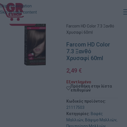
Skip to navigation
Skip to main content
Αρχική
»
Κατάστημα
»
ΕΞΑΝΤΛΗΜΈΝΟ
Farcom HD Color 7.3 Ξανθό
Χρυσαφί 60ml
Farcom HD Color
7.3 Ξανθό
Χρυσαφί 60ml
2,49
€
Εξαντλημένο
Πρόσθήκη στην λίστα
επιθυμιών
Κωδικός προϊόντος:
21117503
Κατηγορίες:
Βαφές
Μαλλιών
,
Βάψιμο Μαλλιών
,
Περιποίηση Μαλλιών
,