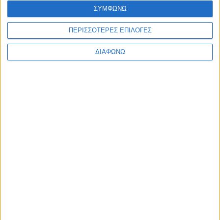
ΣΥΜΦΩΝΩ
Nivea Q10 Energy
ΠΕΡΙΣΣΟΤΕΡΕΣ ΕΠΙΛΟΓΕΣ
Fresh Look Eye
Care 15ml
ΔΙΑΦΩΝΩ
7,73
€
ΠΡΟΣΘΉΚΗ ΣΤΟ ΚΑΛΆΘΙ
ΕΓΓΡΑΦΗ ΣΤΟ
NEWSLETTER
Κάντε εγγραφή στο newsletter και
κερδίστε έκπτωση 10% στην πρώτη σας
παραγγελία!