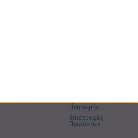
ΚΑΤΗΓΟΡΙΕΣ
ΠΛΗΡΟΦΟΡΙΕΣ
ΧΡΗΣΙΜΑ
Προσωπική
Ποιοι
Κατάστημα
Φροντίδα
Είμαστε
Ο
Σπίτι –
Επικοινωνία
Λογαριασμός
Κήπος
Μου
Blog
2310606082
Supermarket
Καλάθι
Όροι
Αγορών
Παιδικά –
Αποστολών
Βρεφικά
info@gr-
Πολιτική
Προσφορές
Απορρήτου
eshop.gr
Τρόποι
Πληρωμής
Επιστροφές
Προϊόντων