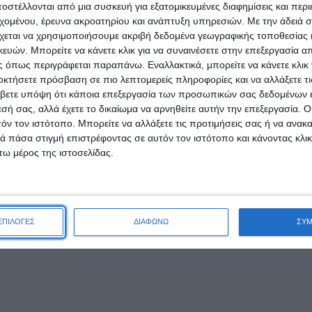
στέλλονται από μια συσκευή για εξατομικευμένες διαφημίσεις και περ
εχομένου, έρευνα ακροατηρίου και ανάπτυξη υπηρεσιών.
Με την άδειά σα
χεται να χρησιμοποιήσουμε ακριβή δεδομένα γεωγραφικής τοποθεσίας 
ών. Μπορείτε να κάνετε κλικ για να συναινέσετε στην επεξεργασία απ
 όπως περιγράφεται παραπάνω. Εναλλακτικά, μπορείτε να κάνετε κλικ γ
οκτήσετε πρόσβαση σε πιο λεπτομερείς πληροφορίες και να αλλάξετε τι
βετε υπόψη ότι κάποια επεξεργασία των προσωπικών σας δεδομένων ε
ofessional Matte
εσή σας, αλλά έχετε το δικαίωμα να αρνηθείτε αυτήν την επεξεργασία. 
stay 104
τόν τον ιστότοπο. Μπορείτε να αλλάξετε τις προτιμήσεις σας ή να ανακα
NX Beauty Professional Matte
 πάσα στιγμή επιστρέφοντας σε αυτόν τον ιστότοπο και κάνοντας κλι
Longstay 121
ω μέρος της ιστοσελίδας.
,00
€
ΑΛΆΘΙ
4,29
€
ΠΡΟΣΘΉΚΗ ΣΤΟ ΚΑΛΆΘΙ
ΕΠΙΛΟΓΕΣ
ΔΙΑΦΩΝΩ
ΣΥ