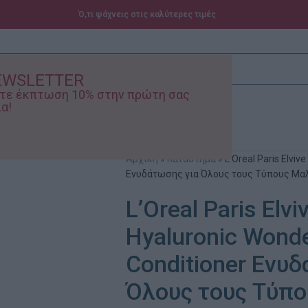
Ό,τι ψάχνεις στις καλύτερες τιμές
EWSLETTER
ίστε έκπτωση 10% στην πρώτη σας
α!
ά – Βρεφικά
Προσφορές
Αρχική
»
Κατάστημα
»
L’Oreal Paris Elvi
Ενυδάτωσης για Όλους τους Τύπους Μα
L’Oreal Paris Elvi
Hyaluronic Wond
Conditioner Ενυ
Όλους τους Τύπ