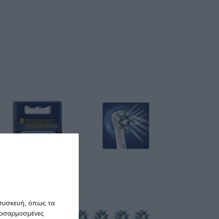
 συσκευή, όπως τα
προσαρμοσμένες