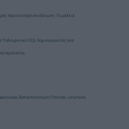
ορές περισσότερη ενυδάτωση. Τα μαλλιά
 το Υαλουρονικό Οξύ, δημιουργώντας ένα
δευτερόλεπτα.
Hyaluronate, Behentrimonium Chloride, Limonene,