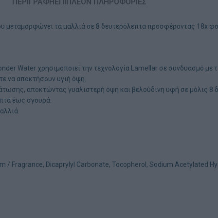
ΠΕΡΙΓΡΑΦΉ
ΕΠΙΠΛΈΟΝ ΠΛΗΡΟΦΟΡΊΕΣ
 που μεταμορφώνει τα μαλλιά σε 8 δευτερόλεπτα προσφέροντας 18x φ
Wonder Water χρησιμοποιεί την τεχνολογία Lamellar σε συνδυασμό με
τε να αποκτήσουν υγιή όψη.
άτωσης, αποκτώντας γυαλιστερή όψη και βελούδινη υφή σε μόλις 8 
πτά έως σγουρά.
αλλιά.
rfum / Fragrance, Dicaprylyl Carbonate, Tocopherol, Sodium Acetylated 