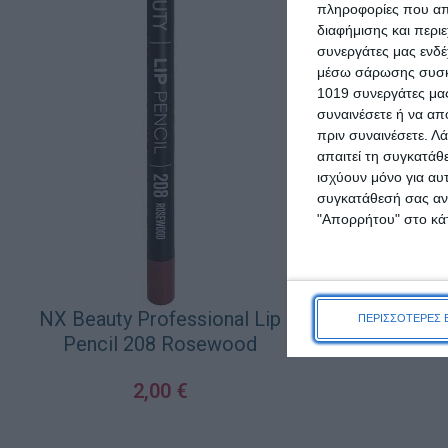
πληροφορίες που απο
διαφήμισης και περι
συνεργάτες μας ενδέ
μέσω σάρωσης συσκευ
1019 συνεργάτες μας
συναινέσετε ή να απ
πριν συναινέσετε.
Λά
NX Beauty Pr
απαιτεί τη συγκατάθ
Long
ισχύουν μόνο για αυ
συγκατάθεσή σας ανά
"Απορρήτου" στο κάτ
4
ΠΡΟΣΘΉΚΗ ΣΤΟ Κ
NX Beauty Professional Lip
ΠΕΡΙΣΣΟΤΕΡΕΣ 
Pencil 208 Rosewood
2,00
€
ΠΡΟΣΘΉΚΗ ΣΤΟ ΚΑΛΆΘΙ