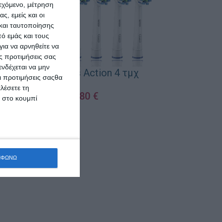
ιεχόμενο, μέτρηση
ς, εμείς και οι
και ταυτοποίησης
ό εμάς και τους
ια να αρνηθείτε να
ς προτιμήσεις σας
νδέχεται να μην
Oral-B Cross Action 4 τμχ
Οι προτιμήσεις σαςθα
λέσετε τη
16,80
€
κ στο κουμπί
ΠΡΟΣΘΉΚΗ ΣΤΟ ΚΑΛΆΘΙ
ΜΦΩΝΩ