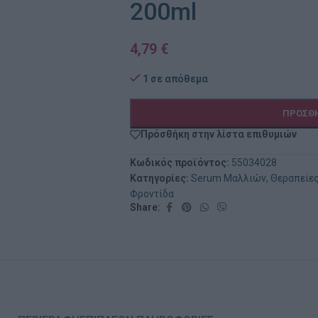
200ml
4,79
€
1 σε απόθεμα
ΠΡΟΣΘΉ
Πρόσθήκη στην λίστα επιθυμιών
Κωδικός προϊόντος:
55034028
Κατηγορίες:
Serum Μαλλιών
,
Θεραπείε
Φροντίδα
Share: