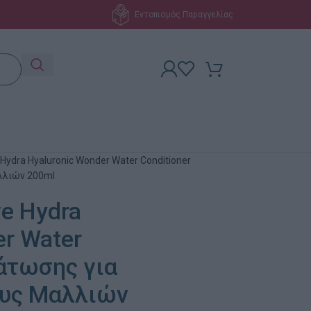
Εντοπισμός Παραγγελίας
ve Hydra Hyaluronic Wonder Water Conditioner
λλιών 200ml
ve Hydra
er Water
δάτωσης για
ους Μαλλιών