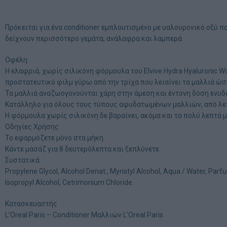
Πρόκειται για ένα conditioner εμπλουτισμένο με υαλουρονικό οξύ
δείχνουν περισσότερο γεμάτα, ανάλαφρα και λαμπερά.
Οφέλη
Η ελαφριά, χωρίς σιλικόνη φόρμουλα του Elvive Hydra Hyaluronic 
προστατευτικό φιλμ γύρω από την τρίχα που λειαίνει τα μαλλιά ώσ
Τα μαλλιά αναζωογονούνται χάρη στην άμεση και έντονη δόση ενυδ
Κατάλληλο για όλους τους τύπους αφυδατωμένων μαλλιών, από λε
Η φόρμουλα χωρίς σιλικόνη δε βαραίνει, ακόμα και τα πολύ λεπτά μ
Οδηγίες Χρήσης
Το εφαρμόζετε μόνο στα μήκη.
Κάντε μασάζ για 8 δευτερόλεπτα και ξεπλύνετε
Συστατικά
Propylene Glycol, Alcohol Denat., Myristyl Alcohol, Aqua / Water, Pa
Isopropyl Alcohol, Cetrimonium Chloride.
Κατασκευαστής
L’Oreal Paris – Conditioner Μαλλιών L’Oreal Paris