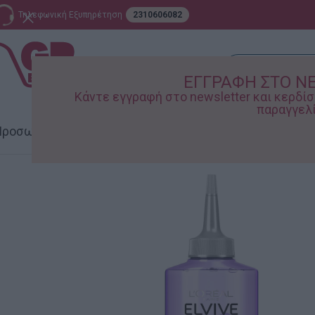
Τηλεφωνική Εξυπηρέτηση
2310606082
ΕΓΓΡΑΦΗ ΣΤΟ N
Κάντε εγγραφή στο newsletter και κερδ
παραγγελί
ροσωπική Φροντίδα
Σπίτι – Κήπος
Supermarket
Παιδικ