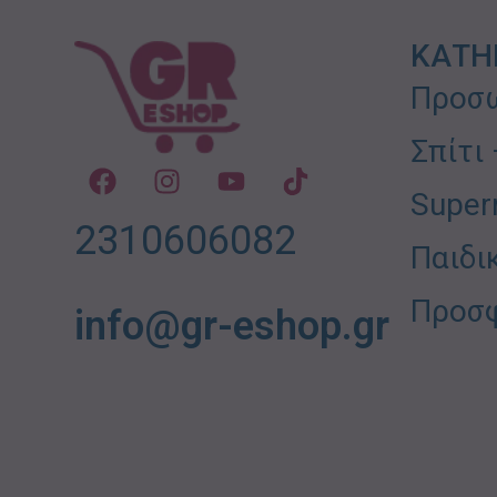
ΚΑΤΗ
Προσω
Σπίτι
Super
2310606082
Παιδι
Προσ
info@gr-eshop.gr