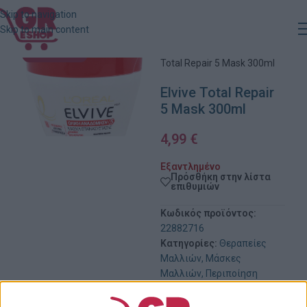
Skip to navigation
Skip to main content
Αρχική
»
Κατάστημα
»
Elvive
ΕΞΑΝΤΛΗΜΈΝΟ
Total Repair 5 Mask 300ml
Elvive Total Repair
5 Mask 300ml
4,99
€
Εξαντλημένο
Πρόσθήκη στην λίστα
επιθυμιών
Κωδικός προϊόντος:
22882716
Κατηγορίες:
Θεραπείες
Μαλλιών
,
Μάσκες
Μαλλιών
,
Περιποίηση
Μαλλιών
,
Προσωπική
Φροντίδα