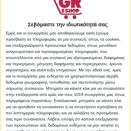
Share:
Σεβόμαστε την ιδιωτικότητά σας
Εμείς και οι συνεργάτες μας αποθηκεύουμε και/ή έχουμε
ΠΕΡΙΓΡΑΦΉ
ΕΠΙΠΛΈΟΝ ΠΛΗΡΟΦΟΡΊΕΣ
πρόσβαση σε πληροφορίες σε μια συσκευή, όπως τα cookies,
και επεξεργαζόμαστε προσωπικά δεδομένα, όπως μοναδικοί
αναγνωριστικοί και προσαρμοσμένες πληροφορίες που
Βασικά χαρακτηριστικά:
αποστέλλονται από μια συσκευή για εξατομικευμένες διαφημίσεις
και περιεχόμενο, μέτρηση διαφήμισης και περιεχομένου, έρευνα
Τύπος Μαλλιών: Ξηρά
ακροατηρίου και ανάπτυξη υπηρεσιών.
Με την άδειά σας, εμείς
Δράση: Επανόρθωση
και οι συνεργάτες μας ενδέχεται να χρησιμοποιήσουμε ακριβή
Οι χρήστες που την έχουν αγοράσει την ξεχωρίζουν
δεδομένα γεωγραφικής τοποθεσίας και ταυτοποίησης μέσω
κυρίως γιατί είναι εύκολη η εφαρμογή της και έχει ωραίο
σάρωσης συσκευών. Μπορείτε να κάνετε κλικ για να συναινέσετε
άρωμα.
στην επεξεργασία από εμάς και τους 1019 συνεργάτες μας όπως
περιγράφεται παραπάνω. Εναλλακτικά, μπορείτε να κάνετε κλικ
για να αρνηθείτε να συναινέσετε ή να αποκτήσετε πρόσβαση σε
πιο λεπτομερείς πληροφορίες και να αλλάξετε τις προτιμήσεις
σας πριν συναινέσετε.
Λάβετε υπόψη ότι κάποια επεξεργασία
Σας προτείνουμε...
των προσωπικών σας δεδομένων ενδέχεται να μην απαιτεί τη