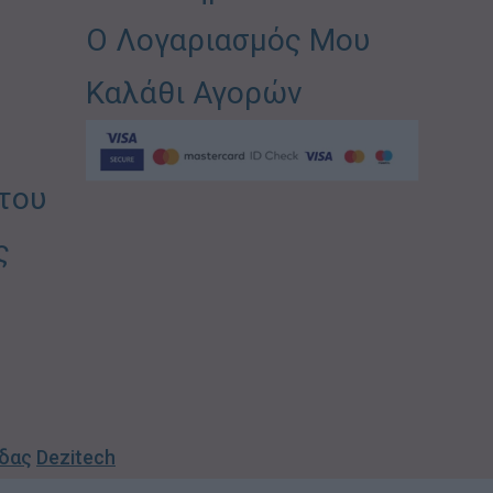
Ο Λογαριασμός Μου
Καλάθι Αγορών
του
ς
ίδας
Dezitech