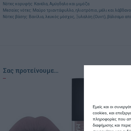
Νότες κορυφής: Κανέλα, Αμύγδαλο και μιμόζα
Μεσαίες νότες: Μαύρο τριαντάφυλλο, ηλιοτρόπιο, μέλι και λάβδαν
Νότες βάσης: Βανίλια, λευκός μόσχος, Ξυλαλόη (Ουντ), βάλσαμο απ
Σας προτείνουμε...
Εμείς και οι συνεργ
cookies, και επεξε
πληροφορίες που απο
διαφήμισης και περι