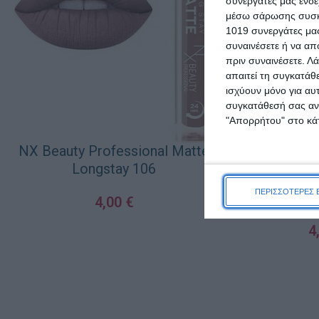
συνεργάτες μας ενδέ
μέσω σάρωσης συσκευ
1019 συνεργάτες μας
συναινέσετε ή να απ
πριν συναινέσετε.
Λά
απαιτεί τη συγκατάθ
ισχύουν μόνο για αυ
συγκατάθεσή σας ανά
"Απορρήτου" στο κάτ
NX Beauty Professional Matte
Longstay 106
NX Beauty Pr
ΠΕΡΙΣΣΟΤΕΡΕΣ 
Long
4,00
€
ΠΡΟΣΘΉΚΗ ΣΤΟ ΚΑΛΆΘΙ
4
ΠΡΟΣΘΉΚΗ ΣΤΟ Κ