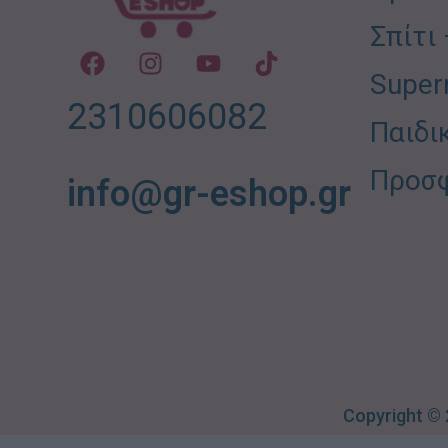
Σπίτι
Super
2310606082
Παιδι
Προσ
info@gr-eshop.gr
Copyright ©