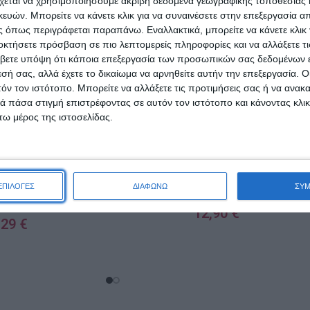
χεται να χρησιμοποιήσουμε ακριβή δεδομένα γεωγραφικής τοποθεσίας 
ών. Μπορείτε να κάνετε κλικ για να συναινέσετε στην επεξεργασία απ
 όπως περιγράφεται παραπάνω. Εναλλακτικά, μπορείτε να κάνετε κλικ γ
οκτήσετε πρόσβαση σε πιο λεπτομερείς πληροφορίες και να αλλάξετε τι
βετε υπόψη ότι κάποια επεξεργασία των προσωπικών σας δεδομένων ε
εσή σας, αλλά έχετε το δικαίωμα να αρνηθείτε αυτήν την επεξεργασία. 
τόν τον ιστότοπο. Μπορείτε να αλλάξετε τις προτιμήσεις σας ή να ανακα
 πάσα στιγμή επιστρέφοντας σε αυτόν τον ιστότοπο και κάνοντας κλι
ω μέρος της ιστοσελίδας.
NX Beauty Professional
ofessional Matte
Organic Cannabis Μάσκα
ΕΠΙΛΟΓΕΣ
ΔΙΑΦΩΝΩ
ΣΥ
stay 121
Μαλλιών για Ενυδάτωση
1000ml
12,90
€
,29
€
ΠΡΟΣΘΉΚΗ ΣΤΟ ΚΑΛΆΘΙ
ΑΛΆΘΙ