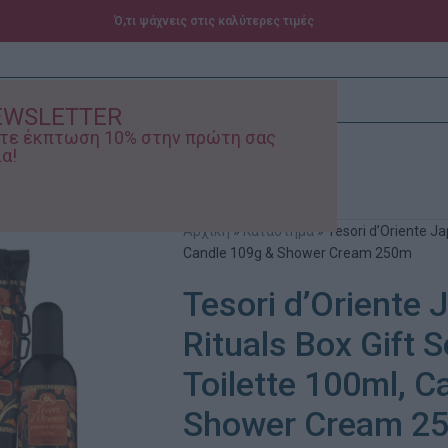
Ό,τι ψάχνεις στις καλύτερες τιμές
EWSLETTER
ίστε έκπτωση 10% στην πρώτη σας
α!
ά – Βρεφικά
Προσφορές
Αρχική
»
Κατάστημα
»
Tesori d’Oriente Ja
Candle 109g & Shower Cream 250m
Tesori d’Oriente
Rituals Box Gift 
Toilette 100ml, C
Shower Cream 2