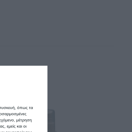
 συσκευή, όπως τα
προσαρμοσμένες
ιεχόμενο, μέτρηση
ς, εμείς και οι