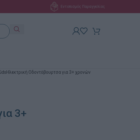
Εντοπισμός Παραγγελίας
 KidsΗλεκτρική Οδοντόβουρτσα για 3+ χρονών
ια 3+