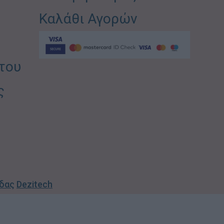
Καλάθι Αγορών
του
ς
ίδας
Dezitech