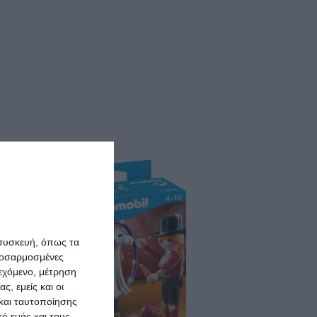
 συσκευή, όπως τα
προσαρμοσμένες
ιεχόμενο, μέτρηση
ς, εμείς και οι
και ταυτοποίησης
ό εμάς και τους