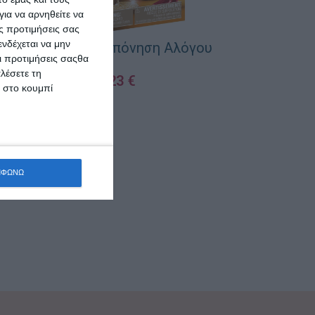
ια να αρνηθείτε να
ς προτιμήσεις σας
νδέχεται να μην
Playmobil Προπόνηση Αλόγου
Οι προτιμήσεις σαςθα
λέσετε τη
4,23
€
κ στο κουμπί
ΠΡΟΣΘΉΚΗ ΣΤΟ ΚΑΛΆΘΙ
ΝΟΥΝΟΥ Γ
Frisolac
ΜΦΩΝΩ
1
ΠΡΟΣΘΉΚΗ ΣΤΟ 