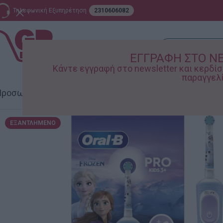
Τηλεφωνική Εξυπηρέτηση
2310606082
ΕΓΓΡΑΦΗ ΣΤΟ N
Κάντε εγγραφή στο newsletter και κερδ
παραγγελί
ροσωπική Φροντίδα
Σπίτι – Κήπος
Supermarket
Παιδικ
ΕΞΑΝΤΛΗΜΈΝΟ