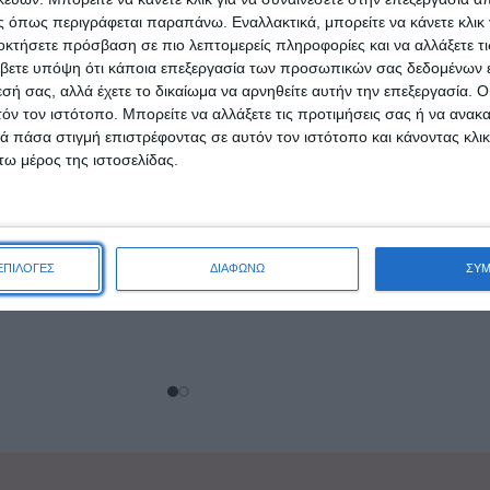
 όπως περιγράφεται παραπάνω. Εναλλακτικά, μπορείτε να κάνετε κλικ γ
οκτήσετε πρόσβαση σε πιο λεπτομερείς πληροφορίες και να αλλάξετε τι
βετε υπόψη ότι κάποια επεξεργασία των προσωπικών σας δεδομένων ε
res Series 24 για
Playmobil Playmo-Friends
εσή σας, αλλά έχετε το δικαίωμα να αρνηθείτε αυτήν την επεξεργασία. 
τών 70939
Αστυνομικός για 4-10 ετών
τόν τον ιστότοπο. Μπορείτε να αλλάξετε τις προτιμήσεις σας ή να ανακα
70858
 πάσα στιγμή επιστρέφοντας σε αυτόν τον ιστότοπο και κάνοντας κλι
,33
€
3,39
€
ω μέρος της ιστοσελίδας.
ΑΛΆΘΙ
ΠΡΟΣΘΉΚΗ ΣΤΟ ΚΑΛΆΘΙ
ΕΠΙΛΟΓΕΣ
ΔΙΑΦΩΝΩ
ΣΥ