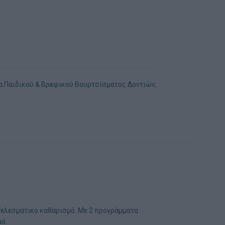
α Παιδικού & Βρεφικού Βουρτσίσματος Δοντιών
,
οτελεσματικό καθαρισμό. Με 2 προγράμματα
μό.