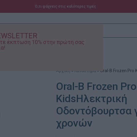
Ό,τι ψάχνεις στις καλύτερες τιμές
EWSLETTER
ίστε έκπτωση 10% στην πρώτη σας
α!
ά – Βρεφικά
Προσφορές
Αρχική
»
Κατάστημα
»
Oral-B Frozen Pro
Oral-B Frozen Pro
KidsΗλεκτρική
Οδοντόβουρτσα γ
χρονών