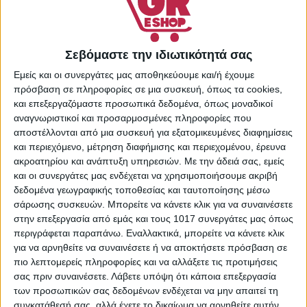
342 σε απόθεμα
-
+
Σεβόμαστε την ιδιωτικότητά σας
Εμείς και οι συνεργάτες μας αποθηκεύουμε και/ή έχουμε
ΠΡΟΣΘΉΚΗ ΣΤΟ
πρόσβαση σε πληροφορίες σε μια συσκευή, όπως τα cookies,
ΚΑΛΆΘΙ
και επεξεργαζόμαστε προσωπικά δεδομένα, όπως μοναδικοί
Πρόσθήκη στην λίστα
αναγνωριστικοί και προσαρμοσμένες πληροφορίες που
επιθυμιών
αποστέλλονται από μια συσκευή για εξατομικευμένες διαφημίσεις
Κωδικός προϊόντος:
και περιεχόμενο, μέτρηση διαφήμισης και περιεχομένου, έρευνα
30923508
ακροατηρίου και ανάπτυξη υπηρεσιών.
Με την άδειά σας, εμείς
και οι συνεργάτες μας ενδέχεται να χρησιμοποιήσουμε ακριβή
Κατηγορίες:
Παιδικά -
δεδομένα γεωγραφικής τοποθεσίας και ταυτοποίησης μέσω
Βρεφικά
,
Προϊόντα
σάρωσης συσκευών. Μπορείτε να κάνετε κλικ για να συναινέσετε
Παιδικού & Βρεφικού
στην επεξεργασία από εμάς και τους 1017 συνεργάτες μας όπως
Βουρτσίσματος Δοντιών
,
περιγράφεται παραπάνω. Εναλλακτικά, μπορείτε να κάνετε κλικ
Φροντίδα & Υγιεινή Μωρού
για να αρνηθείτε να συναινέσετε ή να αποκτήσετε πρόσβαση σε
Share:
πιο λεπτομερείς πληροφορίες και να αλλάξετε τις προτιμήσεις
σας πριν συναινέσετε.
Λάβετε υπόψη ότι κάποια επεξεργασία
των προσωπικών σας δεδομένων ενδέχεται να μην απαιτεί τη
συγκατάθεσή σας, αλλά έχετε το δικαίωμα να αρνηθείτε αυτήν