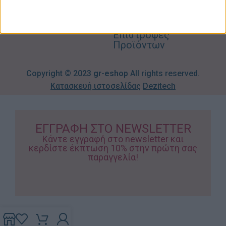
Τρόποι
Πληρωμής
Επιστροφές
Προϊόντων
Copyright © 2023
gr-eshop
All rights reserved.
Κατασκευή ιστοσελίδας
Dezitech
ΕΓΓΡΑΦΗ ΣΤΟ NEWSLETTER
Κάντε εγγραφή στο newsletter και
κερδίστε έκπτωση 10% στην πρώτη σας
παραγγελία!