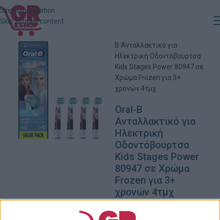
Skip to navigation
Skip to main content
Αρχική
»
Κατάστημα
»
Oral-
B Ανταλλακτικό για
Ηλεκτρική Οδοντόβουρτσα
Kids Stages Power 80947 σε
Χρώμα Frozen για 3+
χρονών 4τμχ
Oral-B
Ανταλλακτικό για
Ηλεκτρική
Οδοντόβουρτσα
Kids Stages Power
80947 σε Χρώμα
Frozen για 3+
χρονών 4τμχ
12,00
€