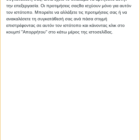
την επεξεργασία. Οι προτιμήσεις σαςθα ισχύουν μόνο για αυτόν
ΠΕΡΙΓΡΑΦΉ
ΕΠΙΠΛΈΟΝ ΠΛΗΡΟΦΟΡΊΕΣ
τον ιστότοπο. Μπορείτε να αλλάξετε τις προτιμήσεις σας ή να
ανακαλέσετε τη συγκατάθεσή σας ανά πάσα στιγμή
Ανταλλακτικές κεφαλές για ηλεκτρική οδοντόβουρτσα
επιστρέφοντας σε αυτόν τον ιστότοπο και κάνοντας κλικ στο
κατάλληλες για 3+ ετών.
κουμπί "Απορρήτου" στο κάτω μέρος της ιστοσελίδας.
Σας προτείνουμε...
Oral-B
P