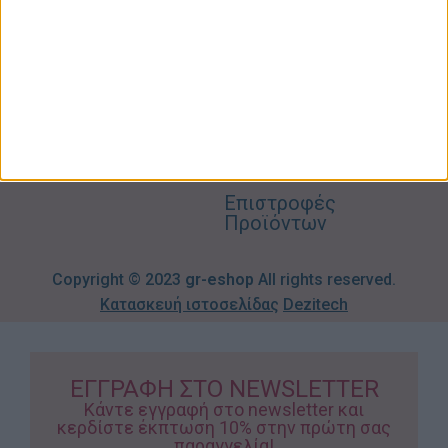
Blog
2310606082
Supermarket
Καλάθι
Όροι
Αγορών
Παιδικά –
Αποστολών
Βρεφικά
info@gr-
Πολιτική
Προσφορές
Απορρήτου
eshop.gr
Τρόποι
Πληρωμής
Επιστροφές
Προϊόντων
Copyright © 2023
gr-eshop
All rights reserved.
Κατασκευή ιστοσελίδας
Dezitech
ΕΓΓΡΑΦΗ ΣΤΟ NEWSLETTER
Κάντε εγγραφή στο newsletter και
κερδίστε έκπτωση 10% στην πρώτη σας
παραγγελία!