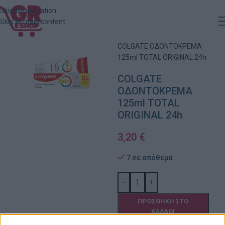
Skip to navigation
Skip to main content
Αρχική
»
Κατάστημα
»
COLGATE ΟΔΟΝΤΟΚΡΕΜΑ
125ml TOTAL ORIGINAL 24h
COLGATE
ΟΔΟΝΤΟΚΡΕΜΑ
125ml TOTAL
ORIGINAL 24h
3,20
€
7 σε απόθεμα
-
+
ΠΡΟΣΘΉΚΗ ΣΤΟ
ΚΑΛΆΘΙ
Πρόσθήκη στην λίστα