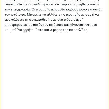
συγκατάθεσή σας, αλλά έχετε το δικαίωμα να αρνηθείτε αυτήν
την επεξεργασία. Οι προτιμήσεις σαςθα ισχύουν μόνο για αυτόν
Σας προτείνουμε...
τον ιστότοπο. Μπορείτε να αλλάξετε τις προτιμήσεις σας ή να
ανακαλέσετε τη συγκατάθεσή σας ανά πάσα στιγμή
επιστρέφοντας σε αυτόν τον ιστότοπο και κάνοντας κλικ στο
κουμπί "Απορρήτου" στο κάτω μέρος της ιστοσελίδας.
Or
Oral-B 3D White 4
τμχ
12,28
€
Π
ΠΡΟΣΘΉΚΗ ΣΤΟ ΚΑΛΆΘΙ