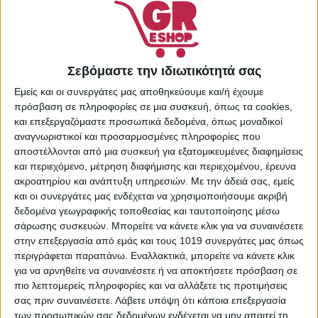
επιθυμιών
Κωδικός προϊόντος:
87189516
Κατηγορίες:
Οδοντόκρεμα
,
Σεβόμαστε την ιδιωτικότητά σας
Οδοντόκρεμες
,
Προϊόντα
Εμείς και οι συνεργάτες μας αποθηκεύουμε και/ή έχουμε
Στοματικής Υγιεινής
,
πρόσβαση σε πληροφορίες σε μια συσκευή, όπως τα cookies,
Στοματική Υγιεινή
,
και επεξεργαζόμαστε προσωπικά δεδομένα, όπως μοναδικοί
Στοματική Υγιεινή
,
Υγεία -
αναγνωριστικοί και προσαρμοσμένες πληροφορίες που
Ομορφιά
αποστέλλονται από μια συσκευή για εξατομικευμένες διαφημίσεις
Share:
και περιεχόμενο, μέτρηση διαφήμισης και περιεχομένου, έρευνα
ακροατηρίου και ανάπτυξη υπηρεσιών.
Με την άδειά σας, εμείς
και οι συνεργάτες μας ενδέχεται να χρησιμοποιήσουμε ακριβή
δεδομένα γεωγραφικής τοποθεσίας και ταυτοποίησης μέσω
σάρωσης συσκευών. Μπορείτε να κάνετε κλικ για να συναινέσετε
ΠΕΡΙΓΡΑΦΉ
ΕΠΙΠΛΈΟΝ ΠΛΗΡΟΦΟΡΊΕΣ
στην επεξεργασία από εμάς και τους 1019 συνεργάτες μας όπως
περιγράφεται παραπάνω. Εναλλακτικά, μπορείτε να κάνετε κλικ
για να αρνηθείτε να συναινέσετε ή να αποκτήσετε πρόσβαση σε
COLGATE ΟΔΟΝΤΟΚΡΕΜΑ 125ml TOTAL ORIGINAL 24h
πιο λεπτομερείς πληροφορίες και να αλλάξετε τις προτιμήσεις
σας πριν συναινέσετε.
Λάβετε υπόψη ότι κάποια επεξεργασία
των προσωπικών σας δεδομένων ενδέχεται να μην απαιτεί τη