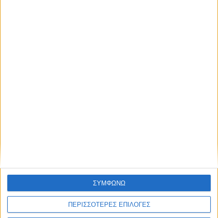
ORAL-B CROSS
ACTION 2TMX
ΣΥΜΦΩΝΩ
8,45
€
ΠΕΡΙΣΣΟΤΕΡΕΣ ΕΠΙΛΟΓΕΣ
ΠΡΟΣΘΉΚΗ ΣΤΟ ΚΑΛΆΘΙ