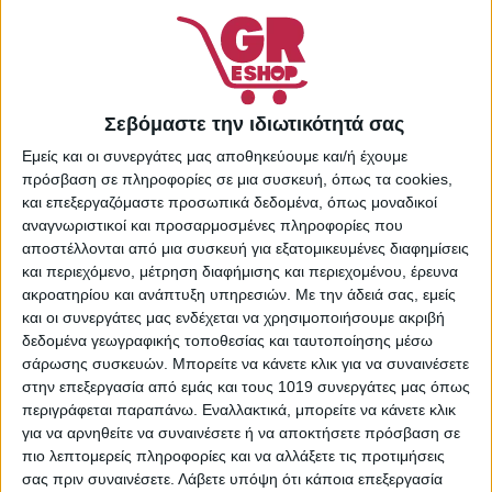
επιθυμιών
Κωδικός προϊόντος:
800654042
Κατηγορίες:
Αποσμητικά
,
Σεβόμαστε την ιδιωτικότητά σας
Περιποίηση & Υγιεινή
,
Προσωπική Υγιεινή
,
Εμείς και οι συνεργάτες μας αποθηκεύουμε και/ή έχουμε
Φροντίδα Σώματος
πρόσβαση σε πληροφορίες σε μια συσκευή, όπως τα cookies,
Share:
και επεξεργαζόμαστε προσωπικά δεδομένα, όπως μοναδικοί
αναγνωριστικοί και προσαρμοσμένες πληροφορίες που
αποστέλλονται από μια συσκευή για εξατομικευμένες διαφημίσεις
και περιεχόμενο, μέτρηση διαφήμισης και περιεχομένου, έρευνα
ακροατηρίου και ανάπτυξη υπηρεσιών.
Με την άδειά σας, εμείς
ΠΕΡΙΓΡΑΦΉ
ΕΠΙΠΛΈΟΝ ΠΛΗΡΟΦΟΡΊΕΣ
και οι συνεργάτες μας ενδέχεται να χρησιμοποιήσουμε ακριβή
δεδομένα γεωγραφικής τοποθεσίας και ταυτοποίησης μέσω
σάρωσης συσκευών. Μπορείτε να κάνετε κλικ για να συναινέσετε
Αποσμητικό σώματος με άρωμα της Old Spice σε μορφή
στην επεξεργασία από εμάς και τους 1019 συνεργάτες μας όπως
στικ. Καταπολεμά την κακοσμία, αντιμετωπίζοντας τα
περιγράφεται παραπάνω. Εναλλακτικά, μπορείτε να κάνετε κλικ
βακτήρια και τους μικροοργανισμούς που την προκαλούν.
για να αρνηθείτε να συναινέσετε ή να αποκτήσετε πρόσβαση σε
Είναι πιο φιλικό με το ευαίσθητο δέρμα καθώς δεν
πιο λεπτομερείς πληροφορίες και να αλλάξετε τις προτιμήσεις
περιέχει αλουμίνιο, μειώνοντας την πιθανότητα
σας πριν συναινέσετε.
Λάβετε υπόψη ότι κάποια επεξεργασία