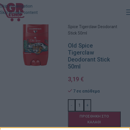
Skip to navigation
Skip to main content
Αρχική
»
Κατάστημα
»
Old
Spice Tigerclaw Deodorant
Stick 50ml
Old Spice
Tigerclaw
Deodorant Stick
50ml
3,19
€
7 σε απόθεμα
-
+
ΠΡΟΣΘΉΚΗ ΣΤΟ
ΚΑΛΆΘΙ
Πρόσθήκη στην λίστα