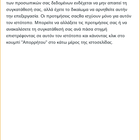
ερεθισμού. Τέλος, διαθέτει σύνθεση η οποία δεν αφήνει
των προσωπικών σας δεδομένων ενδέχεται να μην απαιτεί τη
λεκέδες στα ρούχα κατά την χρήση του.
συγκατάθεσή σας, αλλά έχετε το δικαίωμα να αρνηθείτε αυτήν
την επεξεργασία. Οι προτιμήσεις σαςθα ισχύουν μόνο για αυτόν
τον ιστότοπο. Μπορείτε να αλλάξετε τις προτιμήσεις σας ή να
ανακαλέσετε τη συγκατάθεσή σας ανά πάσα στιγμή
επιστρέφοντας σε αυτόν τον ιστότοπο και κάνοντας κλικ στο
κουμπί "Απορρήτου" στο κάτω μέρος της ιστοσελίδας.
Σας προτείνουμε...
Gillette Mach3
Sensodyne Repair &
Ξυραφάκι
Protect
Πολλαπλών
Οδοντόκρεμα για
Χρήσεων
Ευαίσθητα Δόντια
10,24
€
3,45
€