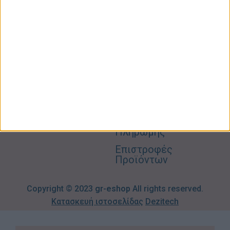
Προσωπική
Ποιοι
Κατάστημα
Φροντίδα
Είμαστε
Ο
Σπίτι –
Επικοινωνία
Λογαριασμός
Κήπος
Μου
Blog
2310606082
Supermarket
Καλάθι
Όροι
Αγορών
Παιδικά –
Αποστολών
Βρεφικά
info@gr-
Πολιτική
Προσφορές
Απορρήτου
eshop.gr
Τρόποι
Πληρωμής
Επιστροφές
Προϊόντων
Copyright © 2023
gr-eshop
All rights reserved.
Κατασκευή ιστοσελίδας
Dezitech