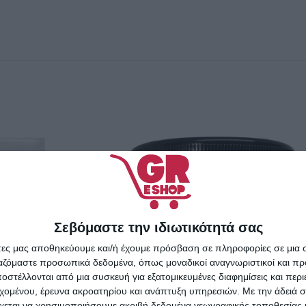
Σεβόμαστε την ιδιωτικότητά σας
άτες μας αποθηκεύουμε και/ή έχουμε πρόσβαση σε πληροφορίες σε μια
ργαζόμαστε προσωπικά δεδομένα, όπως μοναδικοί αναγνωριστικοί και 
στέλλονται από μια συσκευή για εξατομικευμένες διαφημίσεις και περ
εχομένου, έρευνα ακροατηρίου και ανάπτυξη υπηρεσιών.
Με την άδειά σα
χεται να χρησιμοποιήσουμε ακριβή δεδομένα γεωγραφικής τοποθεσίας 