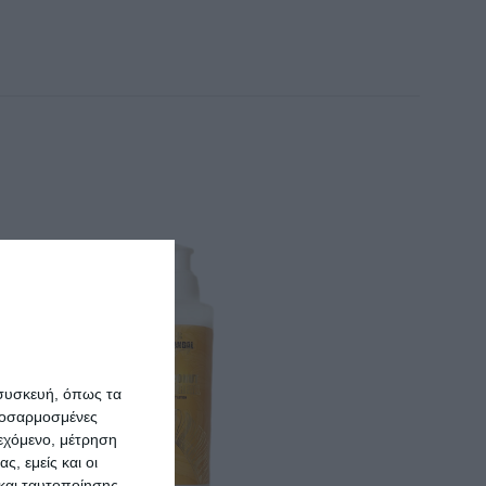
 συσκευή, όπως τα
προσαρμοσμένες
ιεχόμενο, μέτρηση
ς, εμείς και οι
και ταυτοποίησης