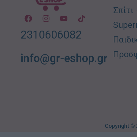
Σπίτι
Super
2310606082
Παιδι
Προσ
info@gr-eshop.gr
Copyright ©