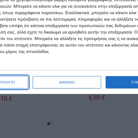
ών. Μπορείτε να κάνετε κλικ για να συναινέσετε στην επεξεργασία απ
 όπως περιγράφεται παραπάνω. Εναλλακτικά, μπορείτε να κάνετε κλικ γ
οκτήσετε πρόσβαση σε πιο λεπτομερείς πληροφορίες και να αλλάξετε τι
βετε υπόψη ότι κάποια επεξεργασία των προσωπικών σας δεδομένων ε
εσή σας, αλλά έχετε το δικαίωμα να αρνηθείτε αυτήν την επεξεργασία. 
τόν τον ιστότοπο. Μπορείτε να αλλάξετε τις προτιμήσεις σας ή να ανακα
 πάσα στιγμή επιστρέφοντας σε αυτόν τον ιστότοπο και κάνοντας κλι
ω μέρος της ιστοσελίδας.
NX Beauty Professional Άλατ
Μπάνιου σε Κρυστάλλους
ΕΠΙΛΟΓΕΣ
ΔΙΑΦΩΝΩ
ΣΥ
ry Oil 100ml
1000gr
4,90
€
,10
€
ΠΡΟΣΘΉΚΗ ΣΤΟ ΚΑΛΆΘΙ
ΑΛΆΘΙ