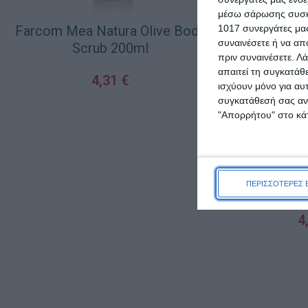
μέσω σάρωσης συσκευ
Farcom Mea Natura Olive Body
1017 συνεργάτες μας
συναινέσετε ή να απ
Scrub 200ml
πριν συναινέσετε.
Λά
απαιτεί τη συγκατάθ
4,31
€
ισχύουν μόνο για αυ
συγκατάθεσή σας ανά
ΠΡΟΣΘΉΚΗ ΣΤΟ ΚΑΛΆΘΙ
"Απορρήτου" στο κάτ
ΠΕΡΙΣΣΟΤΕΡΕΣ 
Hug Me D
4
ΠΡΟΣΘΉΚΗ ΣΤΟ Κ