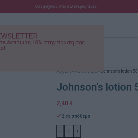
Ό,τι ψάχνεις στις καλύτερες τιμές
EWSLETTER
ίστε έκπτωση 10% στην πρώτη σας
α!
ά – Βρεφικά
Προσφορές
Αρχική
»
Κατάστημα
»
Johnson’s lotion 5
Johnson’s lotion 
2,40
€
2 σε απόθεμα
-
+