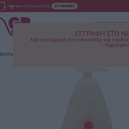
Τηλεφωνική Εξυπηρέτηση
2310606082
ΕΓΓΡΑΦΗ ΣΤΟ N
Κάντε εγγραφή στο newsletter και κερδ
παραγγελί
ροσωπική Φροντίδα
Σπίτι – Κήπος
Supermarket
Παιδικ