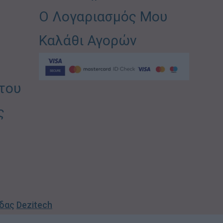
Ο Λογαριασμός Μου
Καλάθι Αγορών
του
ς
ίδας
Dezitech