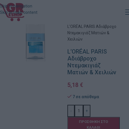
Skip to navigation
Skip to main content
Αρχική
»
Κατάστημα
»
L’ORÉAL PARIS Αδιάβροχο
Ντεμακιγιάζ Ματιών &
Χειλιών
L’ORÉAL PARIS
Αδιάβροχο
Ντεμακιγιάζ
Ματιών & Χειλιών
5,18
€
7 σε απόθεμα
-
+
ΠΡΟΣΘΉΚΗ ΣΤΟ
ΚΑΛΆΘΙ