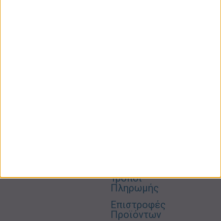
ΚΑΤΗΓΟΡΙΕΣ
ΠΛΗΡΟΦΟΡΙΕΣ
ΧΡΗΣΙΜΑ
Προσωπική
Ποιοι
Κατάστημα
Φροντίδα
Είμαστε
Ο
Σπίτι –
Επικοινωνία
Λογαριασμός
Κήπος
Μου
Blog
2310606082
Supermarket
Καλάθι
Όροι
Αγορών
Παιδικά –
Αποστολών
Βρεφικά
info@gr-
Πολιτική
Προσφορές
Απορρήτου
eshop.gr
Τρόποι
Πληρωμής
Επιστροφές
Προϊόντων