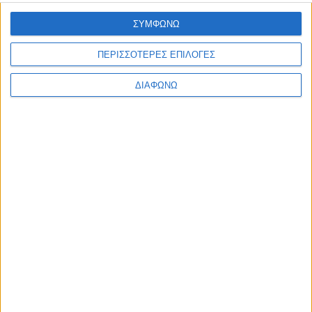
Professional Lip
ΣΥΜΦΩΝΩ
Pencil 208
Rosewood
2,00
€
Nivea Q10 Energy
ΠΕΡΙΣΣΟΤΕΡΕΣ ΕΠΙΛΟΓΕΣ
Fresh Look Eye
ΠΡΟΣΘΉΚΗ ΣΤΟ ΚΑΛΆΘΙ
Care 15ml
ΔΙΑΦΩΝΩ
7,73
€
ΠΡΟΣΘΉΚΗ ΣΤΟ ΚΑΛΆΘΙ
ΕΓΓΡΑΦΗ ΣΤΟ
NEWSLETTER
Κάντε εγγραφή στο newsletter και
κερδίστε έκπτωση 10% στην πρώτη σας
παραγγελία!