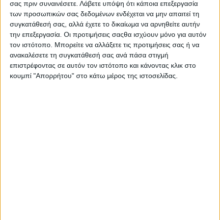
μακιγιάζ. Οφθαλμολογικά ελεγμένο και κατάλληλο για τις
σας πριν συναινέσετε.
Λάβετε υπόψη ότι κάποια επεξεργασία
ευαίσθητες επιδερμίδες και για τους χρήστες φακών
των προσωπικών σας δεδομένων ενδέχεται να μην απαιτεί τη
επαφής.
συγκατάθεσή σας, αλλά έχετε το δικαίωμα να αρνηθείτε αυτήν
Η σκουρόχρωμη φάση πλούσια σε απαλά έλαια, αφαιρεί
την επεξεργασία. Οι προτιμήσεις σαςθα ισχύουν μόνο για αυτόν
τον ιστότοπο. Μπορείτε να αλλάξετε τις προτιμήσεις σας ή να
αποτελεσματικά το αδιάβροχο και μακράς διάρκειας
ανακαλέσετε τη συγκατάθεσή σας ανά πάσα στιγμή
μακιγιάζ. Η ανοιχτόχρωμη φάση αποτελείται από μια
επιστρέφοντας σε αυτόν τον ιστότοπο και κάνοντας κλικ στο
απαλή λοσιόν που χαρίζει ευχάριστη αίσθηση φρεσκάδας.
κουμπί "Απορρήτου" στο κάτω μέρος της ιστοσελίδας.
Γρήγορο και εύκολο ντεμακιγιάζ, που δεν αφήνει κανένα
ίχνος γύρω από τα μάτια.
Σας προτείνουμε...