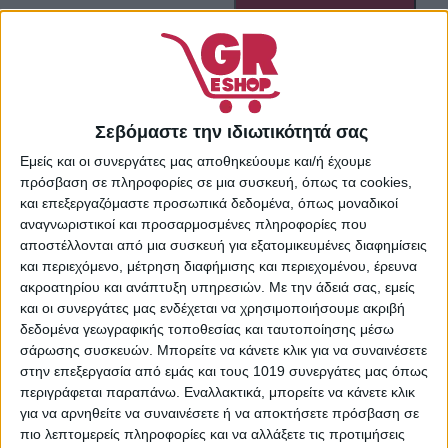
Πρόσθήκη στην λίστα
επιθυμιών
Κωδικός προϊόντος:
5201100
Κατηγορίες:
Καθαριστικά
Σεβόμαστε την ιδιωτικότητά σας
Προσώπου
,
Μακιγιάζ
,
Μάτια
,
Περιποίηση
,
Εμείς και οι συνεργάτες μας αποθηκεύουμε και/ή έχουμε
πρόσβαση σε πληροφορίες σε μια συσκευή, όπως τα cookies,
Προσωπική Υγιεινή
,
και επεξεργαζόμαστε προσωπικά δεδομένα, όπως μοναδικοί
Προσωπική Φροντίδα
,
αναγνωριστικοί και προσαρμοσμένες πληροφορίες που
Υγεία - Ομορφιά
,
Χείλη
αποστέλλονται από μια συσκευή για εξατομικευμένες διαφημίσεις
Share:
και περιεχόμενο, μέτρηση διαφήμισης και περιεχομένου, έρευνα
ακροατηρίου και ανάπτυξη υπηρεσιών.
Με την άδειά σας, εμείς
και οι συνεργάτες μας ενδέχεται να χρησιμοποιήσουμε ακριβή
δεδομένα γεωγραφικής τοποθεσίας και ταυτοποίησης μέσω
σάρωσης συσκευών. Μπορείτε να κάνετε κλικ για να συναινέσετε
ΠΕΡΙΓΡΑΦΉ
ΕΠΙΠΛΈΟΝ ΠΛΗΡΟΦΟΡΊΕΣ
στην επεξεργασία από εμάς και τους 1019 συνεργάτες μας όπως
περιγράφεται παραπάνω. Εναλλακτικά, μπορείτε να κάνετε κλικ
Απαλό Ντεμακιγιάζ Ματιών με αναζωογονητική σύνθεσή
για να αρνηθείτε να συναινέσετε ή να αποκτήσετε πρόσβαση σε
που αφαιρεί το αδιάβροχο και το μακράς διάρκειας
πιο λεπτομερείς πληροφορίες και να αλλάξετε τις προτιμήσεις