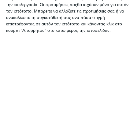
την επεξεργασία. Οι προτιμήσεις σαςθα ισχύουν μόνο για αυτόν
4ώρες – Κουνούπια Anopheles/Mosquitoes Anopheles*
τον ιστότοπο. Μπορείτε να αλλάξετε τις προτιμήσεις σας ή να
10ώρες – Tσιμπούρια/Ticks
ανακαλέσετε τη συγκατάθεσή σας ανά πάσα στιγμή
επιστρέφοντας σε αυτόν τον ιστότοπο και κάνοντας κλικ στο
Κατάλληλο για παιδιά άνω των 2 ετών & ενήλικες
κουμπί "Απορρήτου" στο κάτω μέρος της ιστοσελίδας.
Σας προτείνουμε...
Kaiser 1889 Honig
Kaiser 1889 Wilder
Ka