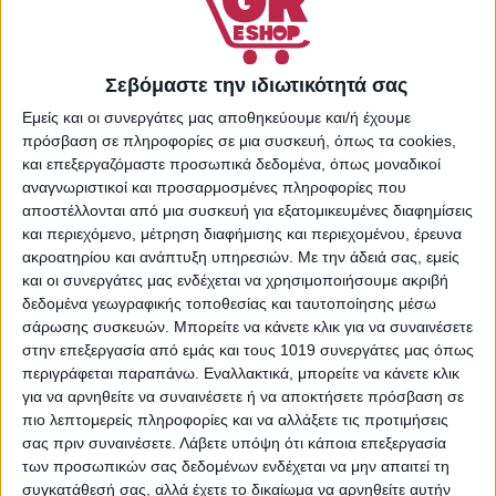
επιθυμιών
Κωδικός προϊόντος:
42627
Σεβόμαστε την ιδιωτικότητά σας
Κατηγορίες:
Εμείς και οι συνεργάτες μας αποθηκεύουμε και/ή έχουμε
Αντικουνουπικά -
πρόσβαση σε πληροφορίες σε μια συσκευή, όπως τα cookies,
Εντομοαπωθητικά
,
και επεξεργαζόμαστε προσωπικά δεδομένα, όπως μοναδικοί
Φαρμακευτικά
αναγνωριστικοί και προσαρμοσμένες πληροφορίες που
Share:
αποστέλλονται από μια συσκευή για εξατομικευμένες διαφημίσεις
και περιεχόμενο, μέτρηση διαφήμισης και περιεχομένου, έρευνα
ακροατηρίου και ανάπτυξη υπηρεσιών.
Με την άδειά σας, εμείς
και οι συνεργάτες μας ενδέχεται να χρησιμοποιήσουμε ακριβή
δεδομένα γεωγραφικής τοποθεσίας και ταυτοποίησης μέσω
ΠΕΡΙΓΡΑΦΉ
ΕΠΙΠΛΈΟΝ ΠΛΗΡΟΦΟΡΊΕΣ
σάρωσης συσκευών. Μπορείτε να κάνετε κλικ για να συναινέσετε
στην επεξεργασία από εμάς και τους 1019 συνεργάτες μας όπως
περιγράφεται παραπάνω. Εναλλακτικά, μπορείτε να κάνετε κλικ
Παιδική Εντομοαπωθητική Λοσιόν Mandarine Icaridin 10%
για να αρνηθείτε να συναινέσετε ή να αποκτήσετε πρόσβαση σε
πιο λεπτομερείς πληροφορίες και να αλλάξετε τις προτιμήσεις
ΠΡΟΣΤΑΣΙΑ/PROTECTION
σας πριν συναινέσετε.
Λάβετε υπόψη ότι κάποια επεξεργασία
των προσωπικών σας δεδομένων ενδέχεται να μην απαιτεί τη
6ώρες – Κουνούπια/Mosquitoes
συγκατάθεσή σας, αλλά έχετε το δικαίωμα να αρνηθείτε αυτήν
4ώρες – Κουνούπια Τίγρης/Tiger Mosquitoes