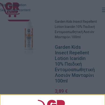
Skip to navigation
Skip to main content
Αρχική
»
Κατάστημα
»
ΕΞΑΝΤΛΗΜΈΝΟ
Garden Kids Insect Repellent
Lotion Icaridin 10% Παιδική
Εντομοαπωθητική Λοσιόν
Μανταρίνι 100ml
Garden Kids
Insect Repellent
Lotion Icaridin
10% Παιδική
Εντομοαπωθητική
Λοσιόν Μανταρίνι
100ml
3,89
€
Εξαντλημένο
Πρόσθήκη στην λίστα