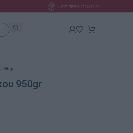
Εντοπισμός Παραγγελίας
υ 950gr
ου 950gr