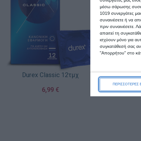
μέσω σάρωσης συσκευ
1019 συνεργάτες μας
συναινέσετε ή να απ
πριν συναινέσετε.
Λά
απαιτεί τη συγκατάθ
ισχύουν μόνο για αυ
συγκατάθεσή σας ανά
"Απορρήτου" στο κάτ
Durex Προφυ
XL
Durex Classic 12τμχ
8
ΠΕΡΙΣΣΟΤΕΡΕΣ 
6,99
€
ΠΡΟΣΘΉΚΗ ΣΤΟ Κ
ΠΡΟΣΘΉΚΗ ΣΤΟ ΚΑΛΆΘΙ