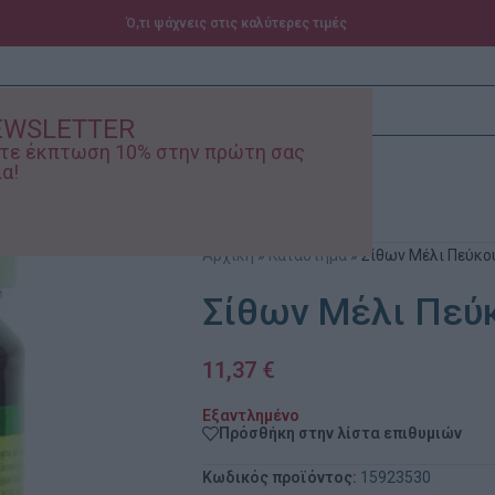
Ό,τι ψάχνεις στις καλύτερες τιμές
EWSLETTER
ίστε έκπτωση 10% στην πρώτη σας
α!
ά – Βρεφικά
Προσφορές
Αρχική
»
Κατάστημα
»
Σίθων Μέλι Πεύκο
Σίθων Μέλι Πεύκ
11,37
€
Εξαντλημένο
Πρόσθήκη στην λίστα επιθυμιών
Κωδικός προϊόντος:
15923530