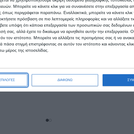
ών. Μπορείτε να κάνετε κλικ για να συναινέσετε στην επεξεργασία απ
 όπως περιγράφεται παραπάνω. Εναλλακτικά, μπορείτε να κάνετε κλικ γ
οκτήσετε πρόσβαση σε πιο λεπτομερείς πληροφορίες και να αλλάξετε τι
βετε υπόψη ότι κάποια επεξεργασία των προσωπικών σας δεδομένων ε
εσή σας, αλλά έχετε το δικαίωμα να αρνηθείτε αυτήν την επεξεργασία. 
τόν τον ιστότοπο. Μπορείτε να αλλάξετε τις προτιμήσεις σας ή να ανακα
 πάσα στιγμή επιστρέφοντας σε αυτόν τον ιστότοπο και κάνοντας κλι
ω μέρος της ιστοσελίδας.
λακτικά Classic
Gillette Mach3 Ξυραφάκι
 12τμχ
Πολλαπλών Χρήσεων
,69
€
10,24
€
ΕΠΙΛΟΓΕΣ
ΔΙΑΦΩΝΩ
ΣΥ
ΑΛΆΘΙ
ΠΡΟΣΘΉΚΗ ΣΤΟ ΚΑΛΆΘΙ