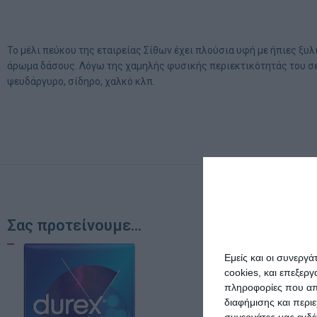
Το μέλι πεύκου της εταιρείας Σίθων έχει πλούσια υφή με ήπιες ξυλ
άρωμα δάσους. Λόγω της χαμηλής φυσικής περιεκτικότητάς του σε 
ψευδάργυρο, σίδηρο, χαλκό κλπ.
Σας προτείνουμε...
Εμείς και οι συνεργ
cookies, και επεξε
πληροφορίες που απο
διαφήμισης και περι
συνεργάτες μας ενδέ