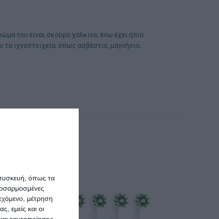
ρώμα του είναι σκούρο χάλκινο, ενω έχει ήπιο
 τα ιχνοστοιχεία, όπως ασβέστιο, μαγνήσιο,
 συσκευή, όπως τα
προσαρμοσμένες
ιεχόμενο, μέτρηση
ς, εμείς και οι
και ταυτοποίησης