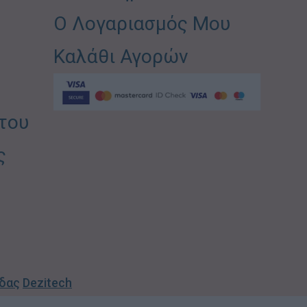
Ο Λογαριασμός Μου
Καλάθι Αγορών
του
ς
ίδας
Dezitech