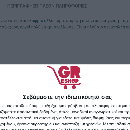
ΠΕΡΙΓΡΑΦΉ
ΕΠΙΠΛΈΟΝ ΠΛΗΡΟΦΟΡΊΕΣ
ινες νότες, και ελαφριά αλλα παρατεταμένη πικάντικη επίγευση. Το χ
σάκχαρα, αργεί πολύ να κρυσταλλώσει. Είναι πλούσιο σε μέταλλα και
Σεβόμαστε την ιδιωτικότητά σας
άτες μας αποθηκεύουμε και/ή έχουμε πρόσβαση σε πληροφορίες σε μια
ργαζόμαστε προσωπικά δεδομένα, όπως μοναδικοί αναγνωριστικοί και 
στέλλονται από μια συσκευή για εξατομικευμένες διαφημίσεις και περ
εχομένου, έρευνα ακροατηρίου και ανάπτυξη υπηρεσιών.
Με την άδειά σα
χεται να χρησιμοποιήσουμε ακριβή δεδομένα γεωγραφικής τοποθεσίας 