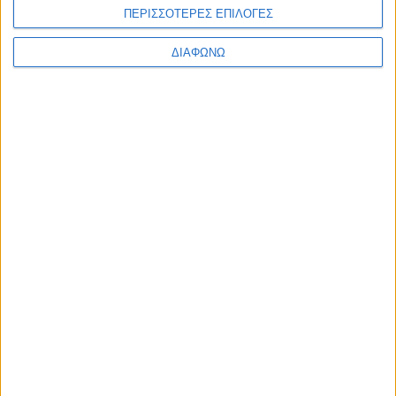
ΠΕΡΙΣΣΟΤΕΡΕΣ ΕΠΙΛΟΓΕΣ
Λεμόνι 500ml
2,15
€
ΔΙΑΦΩΝΩ
ΠΡΟΣΘΉΚΗ ΣΤΟ ΚΑΛΆΘΙ
ΕΓΓΡΑΦΗ ΣΤΟ
NEWSLETTER
Κάντε εγγραφή στο newsletter και
κερδίστε έκπτωση 10% στην πρώτη σας
παραγγελία!
ΚΑΤΗΓΟΡΙΕΣ
ΠΛΗΡΟΦΟΡΙΕΣ
ΧΡΗΣΙΜΑ