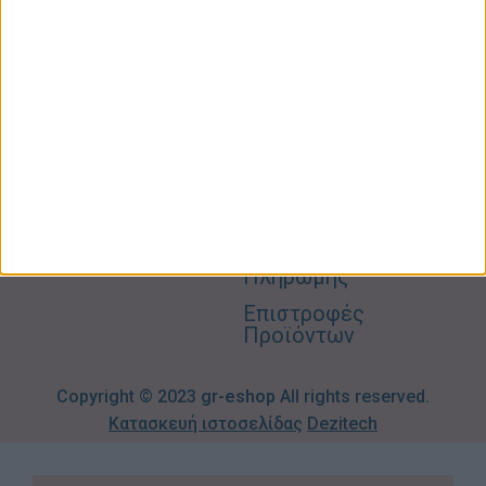
Προσωπική
Ποιοι
Κατάστημα
Φροντίδα
Είμαστε
Ο
Σπίτι –
Επικοινωνία
Λογαριασμός
Κήπος
Μου
Blog
2310606082
Supermarket
Καλάθι
Όροι
Αγορών
Παιδικά –
Αποστολών
Βρεφικά
info@gr-
Πολιτική
Προσφορές
Απορρήτου
eshop.gr
Τρόποι
Πληρωμής
Επιστροφές
Προϊόντων
Copyright © 2023
gr-eshop
All rights reserved.
Κατασκευή ιστοσελίδας
Dezitech