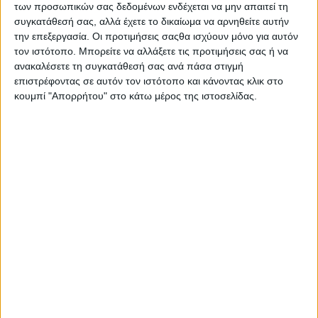
των προσωπικών σας δεδομένων ενδέχεται να μην απαιτεί τη
Illy – Κάψουλες Καφέ & Ροφημάτων Illy
συγκατάθεσή σας, αλλά έχετε το δικαίωμα να αρνηθείτε αυτήν
την επεξεργασία. Οι προτιμήσεις σαςθα ισχύουν μόνο για αυτόν
τον ιστότοπο. Μπορείτε να αλλάξετε τις προτιμήσεις σας ή να
ανακαλέσετε τη συγκατάθεσή σας ανά πάσα στιγμή
επιστρέφοντας σε αυτόν τον ιστότοπο και κάνοντας κλικ στο
κουμπί "Απορρήτου" στο κάτω μέρος της ιστοσελίδας.
Σας προτείνουμε...
Durex
Se
Προφυλακτικά
Classic XL 12τμχ
Ο
Ε
8,69
€