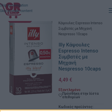
Skip to navigation
Skip to main content
Αρχική
»
Κατάστημα
»
Illy
ΕΞΑΝΤΛΗΜΈΝΟ
Κάψουλες Espresso Intenso
Συμβατές με Μηχανή
Nespresso 10caps
Illy Κάψουλες
Espresso Intenso
Συμβατές με
Μηχανή
Nespresso 10caps
4,49
€
Εξαντλημένο
Πρόσθήκη στην λίστα
επιθυμιών
Κωδικός προϊόντος: