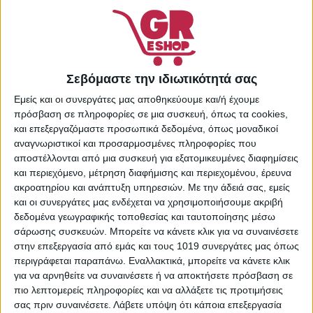
56775249
Κατηγορίες:
Supermarket
,
Κάψουλες Καφέ &
Ροφημάτων
,
Τρόφιμα &
Ποτά
Share:
Σεβόμαστε την ιδιωτικότητά σας
Εμείς και οι συνεργάτες μας αποθηκεύουμε και/ή έχουμε
πρόσβαση σε πληροφορίες σε μια συσκευή, όπως τα cookies,
και επεξεργαζόμαστε προσωπικά δεδομένα, όπως μοναδικοί
αναγνωριστικοί και προσαρμοσμένες πληροφορίες που
ΠΕΡΙΓΡΑΦΉ
ΕΠΙΠΛΈΟΝ ΠΛΗΡΟΦΟΡΊΕΣ
αποστέλλονται από μια συσκευή για εξατομικευμένες διαφημίσεις
και περιεχόμενο, μέτρηση διαφήμισης και περιεχομένου, έρευνα
ακροατηρίου και ανάπτυξη υπηρεσιών.
Με την άδειά σας, εμείς
Ο συνδυασμός από νότες κακάο και αποξηραμένα φρούτα
και οι συνεργάτες μας ενδέχεται να χρησιμοποιήσουμε ακριβή
συνθέτει την επίγευση ενός πλούσιου espresso με γεμάτο
δεδομένα γεωγραφικής τοποθεσίας και ταυτοποίησης μέσω
σώμα.
σάρωσης συσκευών. Μπορείτε να κάνετε κλικ για να συναινέσετε
στην επεξεργασία από εμάς και τους 1019 συνεργάτες μας όπως
Χαρακτηριστικά
περιγράφεται παραπάνω. Εναλλακτικά, μπορείτε να κάνετε κλικ
Σύσταση: Arabica 100%
για να αρνηθείτε να συναινέσετε ή να αποκτήσετε πρόσβαση σε
Καβούρδισμα: Σκούρο
πιο λεπτομερείς πληροφορίες και να αλλάξετε τις προτιμήσεις
Συμβατότητα Μηχανής: Με κάθε οικιακή μηχανή Nespresso
σας πριν συναινέσετε.
Λάβετε υπόψη ότι κάποια επεξεργασία
Κατασκευαστής