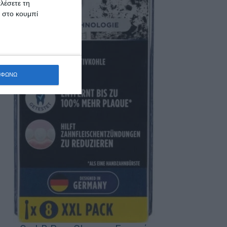
λέσετε τη
κ στο κουμπί
ΜΦΩΝΩ