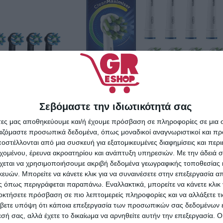
s Action Black
Σεβόμαστε την ιδιωτικότητά σας
νταλλακτικές
Oral-B Cross Action Clean
άτες μας αποθηκεύουμε και/ή έχουμε πρόσβαση σε πληροφορίες σε μια
ια Ηλεκτρική
ργαζόμαστε προσωπικά δεδομένα, όπως μοναδικοί αναγνωριστικοί και 
Maximizer Toothbrush Heads
ουρτσα 4τμχ
3,49
€
στέλλονται από μια συσκευή για εξατομικευμένες διαφημίσεις και περ
8τμχ
εχομένου, έρευνα ακροατηρίου και ανάπτυξη υπηρεσιών.
Με την άδειά σα
ΑΛΆΘΙ
23,29
€
χεται να χρησιμοποιήσουμε ακριβή δεδομένα γεωγραφικής τοποθεσίας 
ών. Μπορείτε να κάνετε κλικ για να συναινέσετε στην επεξεργασία απ
ΠΡΟΣΘΉΚΗ ΣΤΟ ΚΑΛΆΘΙ
 όπως περιγράφεται παραπάνω. Εναλλακτικά, μπορείτε να κάνετε κλικ γ
οκτήσετε πρόσβαση σε πιο λεπτομερείς πληροφορίες και να αλλάξετε τι
βετε υπόψη ότι κάποια επεξεργασία των προσωπικών σας δεδομένων ε
εσή σας, αλλά έχετε το δικαίωμα να αρνηθείτε αυτήν την επεξεργασία. 