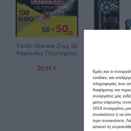
Finish Ultimate 2τμχ 50
Κάψουλες Πλυντηρίου
Oral-B Cros
Πιάτων με Άρωμα Λεμόνι
Edition Α
20,99
€
Εμείς και οι συνεργ
Κεφαλές γ
cookies, και επεξε
ΠΡΟΣΘΉΚΗ ΣΤΟ ΚΑΛΆΘΙ
Οδοντόβ
1
πληροφορίες που απο
διαφήμισης και περι
ΠΡΟΣΘΉΚΗ ΣΤΟ Κ
συνεργάτες μας ενδέ
μέσω σάρωσης συσκευ
1019 συνεργάτες μας
συναινέσετε ή να απ
πριν συναινέσετε.
Λά
απαιτεί τη συγκατάθ