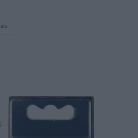
00 κ.