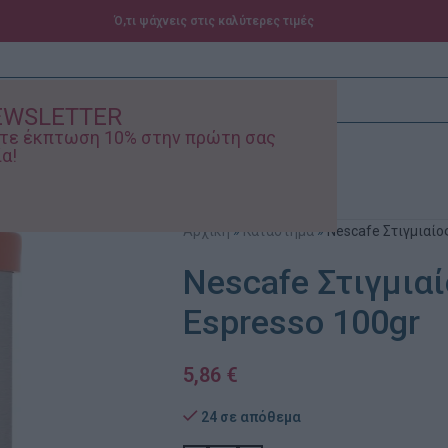
Ό,τι ψάχνεις στις καλύτερες τιμές
EWSLETTER
ίστε έκπτωση 10% στην πρώτη σας
α!
ά – Βρεφικά
Προσφορές
Αρχική
»
Κατάστημα
»
Nescafe Στιγμιαίο
Nescafe Στιγμιαί
Espresso 100gr
5,86
€
24 σε απόθεμα