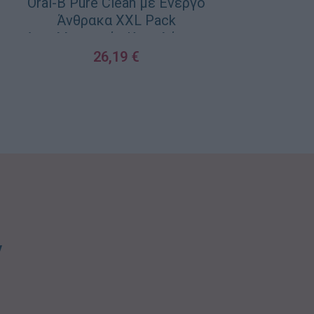
Oral-B Pure Clean με Ενεργό
Άνθρακα XXL Pack
Ανταλλακτικές Κεφαλές για
Ηλεκτρική Οδοντόβουρτσα
26,19
€
410843 8τμχ
ΠΡΟΣΘΉΚΗ ΣΤΟ ΚΑΛΆΘΙ
ν