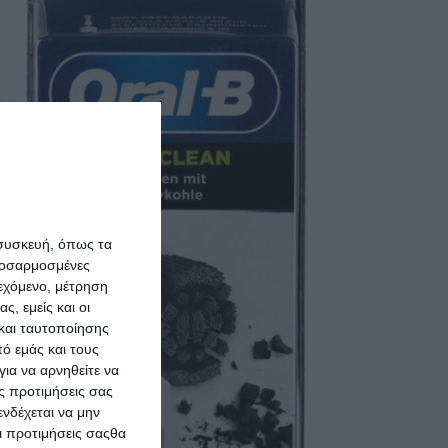
Oral-B S
Clean&Care
Κεφαλές 
Οδοντόβ
 συσκευή, όπως τα
προσαρμοσμένες
ΠΡΟΣΘΉΚΗ ΣΤΟ 
ιεχόμενο, μέτρηση
ς, εμείς και οι
και ταυτοποίησης
ό εμάς και τους
ια να αρνηθείτε να
ς προτιμήσεις σας
νδέχεται να μην
Οι προτιμήσεις σαςθα