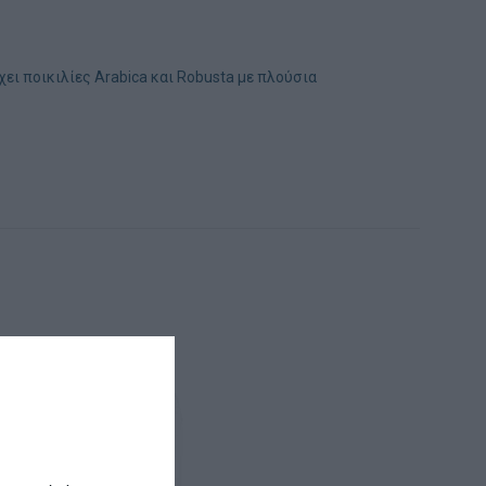
ι ποικιλίες Arabica και Robusta με πλούσια