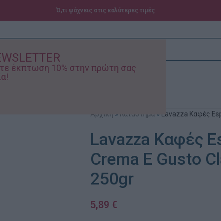
Ό,τι ψάχνεις στις καλύτερες τιμές
EWSLETTER
ίστε έκπτωση 10% στην πρώτη σας
α!
ά – Βρεφικά
Προσφορές
Αρχική
»
Κατάστημα
»
Lavazza Καφές Esp
Lavazza Καφές E
Crema E Gusto Cl
250gr
5,89
€