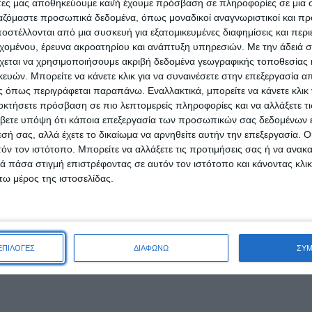
άτες μας αποθηκεύουμε και/ή έχουμε πρόσβαση σε πληροφορίες σε μια
ργαζόμαστε προσωπικά δεδομένα, όπως μοναδικοί αναγνωριστικοί και 
στέλλονται από μια συσκευή για εξατομικευμένες διαφημίσεις και περ
εχομένου, έρευνα ακροατηρίου και ανάπτυξη υπηρεσιών.
Με την άδειά σα
χεται να χρησιμοποιήσουμε ακριβή δεδομένα γεωγραφικής τοποθεσίας 
ών. Μπορείτε να κάνετε κλικ για να συναινέσετε στην επεξεργασία απ
 όπως περιγράφεται παραπάνω. Εναλλακτικά, μπορείτε να κάνετε κλικ γ
οκτήσετε πρόσβαση σε πιο λεπτομερείς πληροφορίες και να αλλάξετε τι
βετε υπόψη ότι κάποια επεξεργασία των προσωπικών σας δεδομένων ε
εσή σας, αλλά έχετε το δικαίωμα να αρνηθείτε αυτήν την επεξεργασία. 
τόν τον ιστότοπο. Μπορείτε να αλλάξετε τις προτιμήσεις σας ή να ανακα
 πάσα στιγμή επιστρέφοντας σε αυτόν τον ιστότοπο και κάνοντας κλι
Oral-B Cross Action Clean
ω μέρος της ιστοσελίδας.
s Action 4 τμχ
Maximizer Toothbrush Heads
8τμχ
6,80
€
23,29
€
ΑΛΆΘΙ
ΕΠΙΛΟΓΕΣ
ΔΙΑΦΩΝΩ
ΣΥ
ΠΡΟΣΘΉΚΗ ΣΤΟ ΚΑΛΆΘΙ