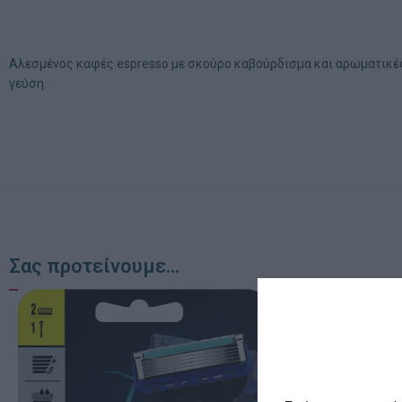
Αλεσμένος καφές espresso με σκούρο καβούρδισμα και αρωματικές 
γεύση.
Σας προτείνουμε...