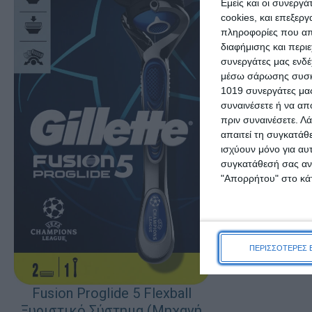
Εμείς και οι συνεργ
cookies, και επεξε
πληροφορίες που απο
διαφήμισης και περι
συνεργάτες μας ενδέ
μέσω σάρωσης συσκευ
1019 συνεργάτες μας
συναινέσετε ή να απ
πριν συναινέσετε.
Λά
απαιτεί τη συγκατάθ
ισχύουν μόνο για αυ
συγκατάθεσή σας ανά
"Απορρήτου" στο κάτ
Oral-B Cros
1
ΠΡΟΣΘΉΚΗ ΣΤΟ Κ
ΠΕΡΙΣΣΟΤΕΡΕΣ 
Fusion Proglide 5 Flexball
Ξυριστικό Σύστημα (Μηχανή