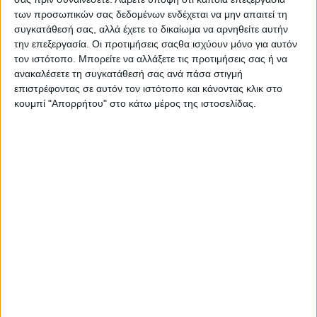
Αμύγδαλα 7,5%, Νιφάδες βρώμης ολικής άλεσης 5,9%,
των προσωπικών σας δεδομένων ενδέχεται να μην απαιτεί τη
Μέλι 3,7%, Ιμβερτοποιημένο σιρόπι ζάχαρης, Εκχύλισμα
συγκατάθεσή σας, αλλά έχετε το δικαίωμα να αρνηθείτε αυτήν
βύνης κριθαριού (κριθάρι, βύνη κριθαριού), Ανθρακικό
την επεξεργασία. Οι προτιμήσεις σαςθα ισχύουν μόνο για αυτόν
ασβέστιο, Αλάτι, Μελάσα, Αντιοξειδωτικό (τοκοφερόλες),
τον ιστότοπο. Μπορείτε να αλλάξετε τις προτιμήσεις σας ή να
Σίδηρος, Βιταμίνη Β3, Β5, Β6, Β2, Β9.
ανακαλέσετε τη συγκατάθεσή σας ανά πάσα στιγμή
επιστρέφοντας σε αυτόν τον ιστότοπο και κάνοντας κλικ στο
κουμπί "Απορρήτου" στο κάτω μέρος της ιστοσελίδας.
Σας προτείνουμε...