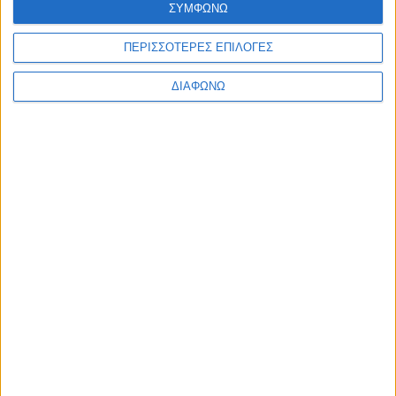
ΣΥΜΦΩΝΩ
ΠΕΡΙΣΣΟΤΕΡΕΣ ΕΠΙΛΟΓΕΣ
ΔΙΑΦΩΝΩ
ΕΓΓΡΑΦΗ ΣΤΟ
NEWSLETTER
Κάντε εγγραφή στο newsletter και
κερδίστε έκπτωση 10% στην πρώτη σας
παραγγελία!