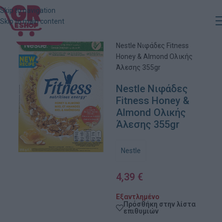
Skip to navigation
Skip to main content
Αρχική
»
Κατάστημα
»
ΕΞΑΝΤΛΗΜΈΝΟ
Nestle Νιφάδες Fitness
Honey & Almond Ολικής
Άλεσης 355gr
Nestle Νιφάδες
Fitness Honey &
Almond Ολικής
Άλεσης 355gr
Nestle
4,39
€
Εξαντλημένο
Πρόσθήκη στην λίστα
επιθυμιών