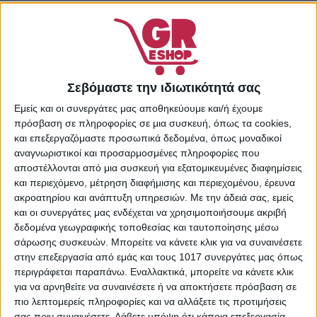
Κωδικός προϊόντος:
17317910
Κατηγορίες:
Supermarket
,
Δημητριακά
,
Τρόφιμα &
Ποτά
Σεβόμαστε την ιδιωτικότητά σας
Share:
Εμείς και οι συνεργάτες μας αποθηκεύουμε και/ή έχουμε
πρόσβαση σε πληροφορίες σε μια συσκευή, όπως τα cookies,
και επεξεργαζόμαστε προσωπικά δεδομένα, όπως μοναδικοί
αναγνωριστικοί και προσαρμοσμένες πληροφορίες που
ΠΕΡΙΓΡΑΦΉ
ΕΠΙΠΛΈΟΝ ΠΛΗΡΟΦΟΡΊΕΣ
αποστέλλονται από μια συσκευή για εξατομικευμένες διαφημίσεις
και περιεχόμενο, μέτρηση διαφήμισης και περιεχομένου, έρευνα
ακροατηρίου και ανάπτυξη υπηρεσιών.
Με την άδειά σας, εμείς
Δημητριακά πρωινού ολικής άλεσης Fitness® της Nestlé,
και οι συνεργάτες μας ενδέχεται να χρησιμοποιήσουμε ακριβή
με μέλι και αμύγδαλο, φτιαγμένα με σιτάρι και βρόμη
δεδομένα γεωγραφικής τοποθεσίας και ταυτοποίησης μέσω
ολικής άλεσης. Είναι πλούσια σε βιταμίνες του
σάρωσης συσκευών. Μπορείτε να κάνετε κλικ για να συναινέσετε
συμπλέγματος Β και δίνουν την ενέργεια που χρειάζεστε
στην επεξεργασία από εμάς και τους 1017 συνεργάτες μας όπως
για να ξεκινήσετε τη μέρα σας.
περιγράφεται παραπάνω. Εναλλακτικά, μπορείτε να κάνετε κλικ
για να αρνηθείτε να συναινέσετε ή να αποκτήσετε πρόσβαση σε
Συστατικά
πιο λεπτομερείς πληροφορίες και να αλλάξετε τις προτιμήσεις
Σιτάρι ολικής άλεσης 42,4%, Ρύζι 31,1%, Ζάχαρη,
σας πριν συναινέσετε.
Λάβετε υπόψη ότι κάποια επεξεργασία