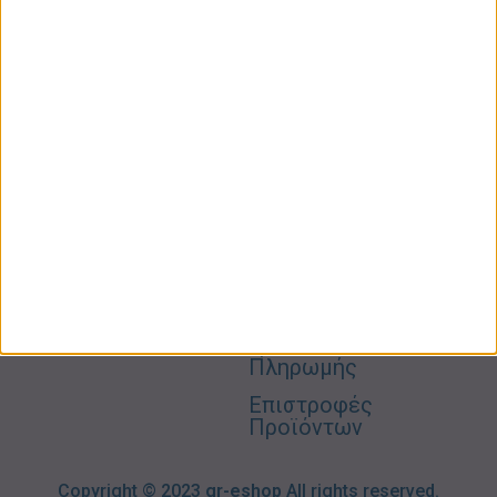
ΚΑΤΗΓΟΡΙΕΣ
ΠΛΗΡΟΦΟΡΙΕΣ
ΧΡΗΣΙΜΑ
Προσωπική
Ποιοι
Κατάστημα
Φροντίδα
Είμαστε
Ο
Σπίτι –
Επικοινωνία
Λογαριασμός
Κήπος
Μου
Blog
2310606082
Supermarket
Καλάθι
Όροι
Αγορών
Παιδικά –
Αποστολών
Βρεφικά
info@gr-
Πολιτική
Προσφορές
Απορρήτου
eshop.gr
Τρόποι
Πληρωμής
Επιστροφές
Προϊόντων
Copyright © 2023
gr-eshop
All rights reserved.