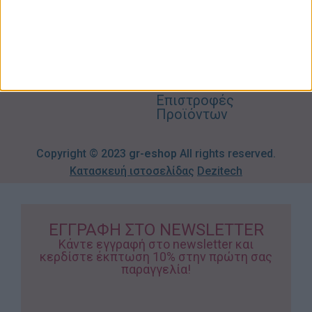
Παιδικά –
Αποστολών
Βρεφικά
info@gr-
Πολιτική
Προσφορές
Απορρήτου
eshop.gr
Τρόποι
Πληρωμής
Επιστροφές
Προϊόντων
Copyright © 2023
gr-eshop
All rights reserved.
Κατασκευή ιστοσελίδας
Dezitech
ΕΓΓΡΑΦΗ ΣΤΟ NEWSLETTER
Κάντε εγγραφή στο newsletter και
κερδίστε έκπτωση 10% στην πρώτη σας
παραγγελία!