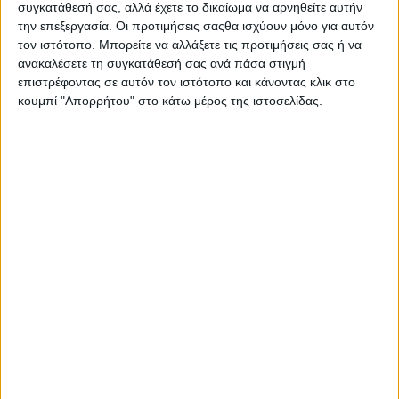
συγκατάθεσή σας, αλλά έχετε το δικαίωμα να αρνηθείτε αυτήν
την επεξεργασία. Οι προτιμήσεις σαςθα ισχύουν μόνο για αυτόν
τον ιστότοπο. Μπορείτε να αλλάξετε τις προτιμήσεις σας ή να
ανακαλέσετε τη συγκατάθεσή σας ανά πάσα στιγμή
επιστρέφοντας σε αυτόν τον ιστότοπο και κάνοντας κλικ στο
κουμπί "Απορρήτου" στο κάτω μέρος της ιστοσελίδας.
Finish Ultimate 2τμχ
50 Κάψουλες
Πλυντηρίου
Πιάτων με Άρωμα
20,99
€
Λεμόνι
ΠΡΟΣΘΉΚΗ ΣΤΟ ΚΑΛΆΘΙ