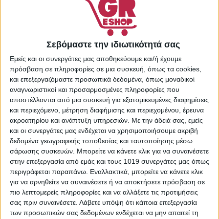
Αποσμητικά
,
Φροντίδα
Σώματος
Share:
Σεβόμαστε την ιδιωτικότητά σας
Εμείς και οι συνεργάτες μας αποθηκεύουμε και/ή έχουμε
πρόσβαση σε πληροφορίες σε μια συσκευή, όπως τα cookies,
και επεξεργαζόμαστε προσωπικά δεδομένα, όπως μοναδικοί
ΕΠΙΠΛΈΟΝ ΠΛΗΡΟΦΟΡΊΕΣ
αναγνωριστικοί και προσαρμοσμένες πληροφορίες που
αποστέλλονται από μια συσκευή για εξατομικευμένες διαφημίσεις
και περιεχόμενο, μέτρηση διαφήμισης και περιεχομένου, έρευνα
ΒΆΡΟΣ
0,100 κ.
ακροατηρίου και ανάπτυξη υπηρεσιών.
Με την άδειά σας, εμείς
και οι συνεργάτες μας ενδέχεται να χρησιμοποιήσουμε ακριβή
δεδομένα γεωγραφικής τοποθεσίας και ταυτοποίησης μέσω
σάρωσης συσκευών. Μπορείτε να κάνετε κλικ για να συναινέσετε
ΔΙΑΘΕΣΙΜΌΤΗΤΑ
Express παράδοση
στην επεξεργασία από εμάς και τους 1019 συνεργάτες μας όπως
περιγράφεται παραπάνω. Εναλλακτικά, μπορείτε να κάνετε κλικ
για να αρνηθείτε να συναινέσετε ή να αποκτήσετε πρόσβαση σε
πιο λεπτομερείς πληροφορίες και να αλλάξετε τις προτιμήσεις
σας πριν συναινέσετε.
Λάβετε υπόψη ότι κάποια επεξεργασία
των προσωπικών σας δεδομένων ενδέχεται να μην απαιτεί τη
Σας προτείνουμε...