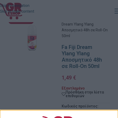
Skip to navigation
Skip to main content
Αρχική
»
Κατάστημα
»
Fa Fiji
ΕΞΑΝΤΛΗΜΈΝΟ
Dream Ylang Ylang
Αποσμητικό 48h σε Roll-On
50ml
Fa Fiji Dream
Ylang Ylang
Αποσμητικό 48h
σε Roll-On 50ml
1,49
€
Εξαντλημένο
Πρόσθήκη στην λίστα
επιθυμιών
Κωδικός προϊόντος:
40501660
Κατηγορίες:
Supermarket
,